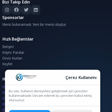
Bizi Takip Edin
Sponsorlar
Menü bulunamadı. Yeni bir menü oluştur.
Hızlı Bağlantılar
İletişim
Kripto Paralar
Döviz Kurları
Keşfet
Çerez Kullanımı
Hesaplamalar
Kripto Para Hesaplama
Bu site, kullanıcı deneyimini geliştirmek için çerezleri
Döviz Hesaplama
kullanmaktadır. Devam ederek bu çerezleri kabul etmiş
KDV Hesaplama
olursunuz.
İndirim Hesaplama
Zam Hesaplama