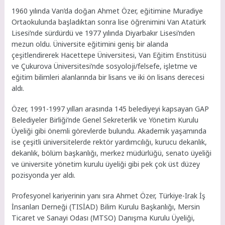
1960 yılında Van’da doğan Ahmet Özer, eğitimine Muradiye
Ortaokulunda başladıktan sonra lise öğrenimini Van Atatürk
Lisesi’nde sürdürdü ve 1977 yılında Diyarbakır Lisesi’nden
mezun oldu. Üniversite eğitimini geniş bir alanda
çeşitlendirerek Hacettepe Üniversitesi, Van Eğitim Enstitüsü
ve Çukurova Üniversitesi’nde sosyoloji/felsefe, işletme ve
eğitim bilimleri alanlarında bir lisans ve iki ön lisans derecesi
aldı.
Özer, 1991-1997 yılları arasında 145 belediyeyi kapsayan GAP
Belediyeler Birliği’nde Genel Sekreterlik ve Yönetim Kurulu
Üyeliği gibi önemli görevlerde bulundu. Akademik yaşamında
ise çeşitli üniversitelerde rektör yardımcılığı, kurucu dekanlık,
dekanlık, bölüm başkanlığı, merkez müdürlüğü, senato üyeliği
ve üniversite yönetim kurulu üyeliği gibi pek çok üst düzey
pozisyonda yer aldı.
Profesyonel kariyerinin yanı sıra Ahmet Özer, Türkiye-Irak İş
İnsanları Derneği (TISİAD) Bilim Kurulu Başkanlığı, Mersin
Ticaret ve Sanayi Odası (MTSO) Danışma Kurulu Üyeliği,