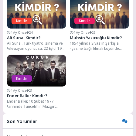
Kimdir
Kimdir
4 Ay Önce
24
4 Ay Önce
26
Ali Sunal Kimdir?
Muhsin Yazıcıoğlu Kimdir?
Ali Sunal, Türk tiyatro, sinema ve
1954 yılında Sivas'ın Şarkışla
televizyon oyuncusu. 22 Eylül 1977
ilçesine bağlı Elmalı köyünde
tarihinde İstanbul'da doğdu.
dünyaya gelen Muhsin Yazıcıoğlu,
Ünlü...
Türkiye'nin yakın siyasi...
Kimdir
4 Ay Önce
21
Ender Balkır Kimdir?
Ender Balkır, 10 Şubat 1977
tarihinde Tunceli’nin Mazgirt
ilçesinde dünyaya geldi. Daha
doğduğu anda, adının...
Son Yorumlar