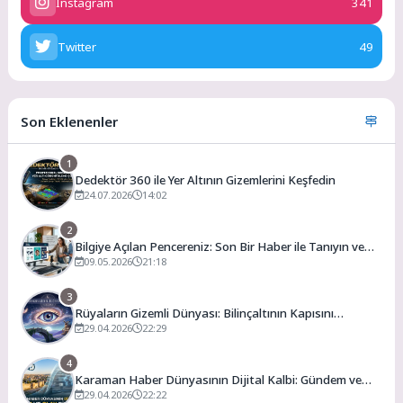
Instagram
341
Twitter
49
Son Eklenenler
1
Dedektör 360 ile Yer Altının Gizemlerini Keşfedin
24.07.2026
14:02
2
Bilgiye Açılan Pencereniz: Son Bir Haber ile Tanıyın ve
Keşfedin
09.05.2026
21:18
3
Rüyaların Gizemli Dünyası: Bilinçaltının Kapısını
Aralamak
29.04.2026
22:29
4
Karaman Haber Dünyasının Dijital Kalbi: Gündem ve
Olay
29.04.2026
22:22