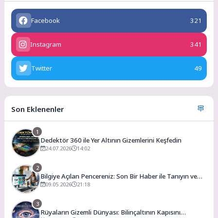
Facebook
321
Instagram
341
Twitter
49
Son Eklenenler
1
Dedektör 360 ile Yer Altının Gizemlerini Keşfedin
24.07.2026
14:02
2
Bilgiye Açılan Pencereniz: Son Bir Haber ile Tanıyın ve
Keşfedin
09.05.2026
21:18
3
Rüyaların Gizemli Dünyası: Bilinçaltının Kapısını