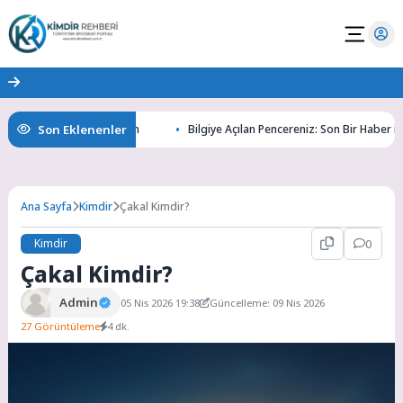
Son Eklenenler
 Gizemlerini Keşfedin
Bilgiye Açılan Pencereniz: Son Bir Haber ile Tanı
Ana Sayfa
Kimdir
Çakal Kimdir?
Kimdir
0
Çakal Kimdir?
Admin
05 Nis 2026 19:38
Güncelleme: 09 Nis 2026
27 Görüntüleme
4 dk.