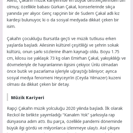
Ailesi, Çakal’ın müzik kariyerinde en büyük destekçilerinden biri
olmuş; özellikle babası Gürkan Çakal, konserlerinde sıkça
yanında yer alıyor. Genç rapçinin bir de Sudem Çakal adlı kız
kardeşi bulunuyor, ki o da sosyal medyada dikkat çeken bir
isim.
Çakal’ın çocukluğu Bursa’da geçti ve müzik tutkusu erken
yaşlarda başladı. Ailesinin kültürel çeşitliliği ve şehrin sokak
kültürü, onun şarkı sözlerine ilham kaynağı oldu. Boyu 1.75
cm, kilosu ise yaklaşık 73 kg olan Emirhan Çakal, yakışıklılığı ve
dövmeleriyle de hayranlarının ilgisini çekiyor. Ünlü olmadan
önce butik ve pazarlama işleriyle uğraştığı biliniyor; ayrıca
sosyal medya fenomeni Heyceyn’in (Ceyda Yılmazer) kuzeni
olması da dikkat çeken bir detay.
Müzik Kariyeri
Rapçi Çakal’ın müzik yolculuğu 2020 yılında başladı. İlk olarak
Reckol ile birlikte yayımladığı “Kanalım Yok” şarkısıyla rap
dünyasına adım attı. Bu parça, özellikle pandemi döneminde
büyük ilgi gördü ve milyonlarca izlenmeye ulaştı. Asıl çıkışını