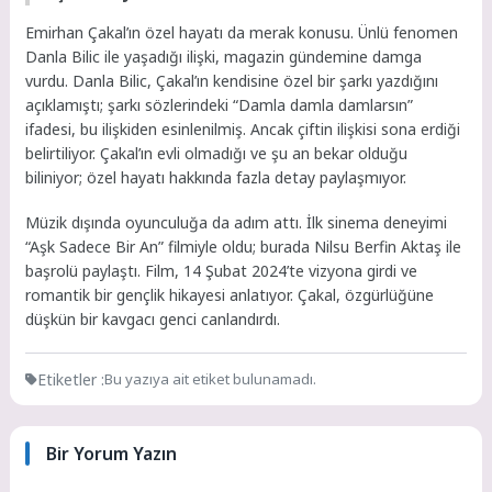
Emirhan Çakal’ın özel hayatı da merak konusu. Ünlü fenomen
Danla Bilic ile yaşadığı ilişki, magazin gündemine damga
vurdu. Danla Bilic, Çakal’ın kendisine özel bir şarkı yazdığını
açıklamıştı; şarkı sözlerindeki “Damla damla damlarsın”
ifadesi, bu ilişkiden esinlenilmiş. Ancak çiftin ilişkisi sona erdiği
belirtiliyor. Çakal’ın evli olmadığı ve şu an bekar olduğu
biliniyor; özel hayatı hakkında fazla detay paylaşmıyor.
Müzik dışında oyunculuğa da adım attı. İlk sinema deneyimi
“Aşk Sadece Bir An” filmiyle oldu; burada Nilsu Berfin Aktaş ile
başrolü paylaştı. Film, 14 Şubat 2024’te vizyona girdi ve
romantik bir gençlik hikayesi anlatıyor. Çakal, özgürlüğüne
düşkün bir kavgacı genci canlandırdı.
Etiketler :
Bu yazıya ait etiket bulunamadı.
Bir Yorum Yazın