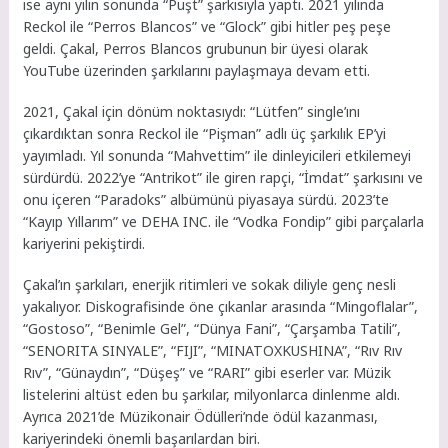
ise aynı yılın sonunda “Puşt” şarkısıyla yaptı. 2021 yılında
Reckol ile “Perros Blancos” ve “Glock” gibi hitler peş peşe
geldi. Çakal, Perros Blancos grubunun bir üyesi olarak
YouTube üzerinden şarkılarını paylaşmaya devam etti.
2021, Çakal için dönüm noktasıydı: “Lütfen” single’ını
çıkardıktan sonra Reckol ile “Pişman” adlı üç şarkılık EP’yi
yayımladı. Yıl sonunda “Mahvettim” ile dinleyicileri etkilemeyi
sürdürdü. 2022’ye “Antrikot” ile giren rapçi, “İmdat” şarkısını ve
onu içeren “Paradoks” albümünü piyasaya sürdü. 2023’te
“Kayıp Yıllarım” ve DEHA INC. ile “Vodka Fondip” gibi parçalarla
kariyerini pekiştirdi.
Çakal’ın şarkıları, enerjik ritimleri ve sokak diliyle genç nesli
yakalıyor. Diskografisinde öne çıkanlar arasında “Mingoflalar”,
“Gostoso”, “Benimle Gel”, “Dünya Fani”, “Çarşamba Tatili”,
“SENORITA SINYALE”, “FIJI”, “MINATOXKUSHINA”, “Rıv Rıv
Rıv”, “Günaydın”, “Düşeş” ve “RARI” gibi eserler var. Müzik
listelerini altüst eden bu şarkılar, milyonlarca dinlenme aldı.
Ayrıca 2021’de Müzikonair Ödülleri’nde ödül kazanması,
kariyerindeki önemli başarılardan biri.