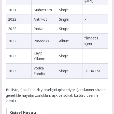
şarkı)
2021
Mahvettim
Single
–
2022
Antrikot
Single
–
2022
İmdat
Single
–
“İmdat”ı
2022
Paradoks
Albüm
içerir
Kayıp
2023
Single
–
Yıllarım
Vodka
2023
Single
DEHA INC.
Fondip
Bu liste, Çakal’ın hızlı yükselişini gösteriyor. Şarkılarının sözleri
genellikle hayatın zorlukları, aşk ve sokak kültürü üzerine
kurulu.
Kişisel Hayatı