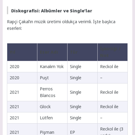
Diskografisi: Albümler ve Single’lar
Rapçi Çakal’ın müzik üretimi oldukça verimli. İşte başlıca
eserleri:
İşbirliği /
Yıl
Eser Adı
Tür
Not
2020
Kanalım Yok
Single
Reckol ile
2020
Puşt
Single
–
Perros
2021
Single
Reckol ile
Blancos
2021
Glock
Single
Reckol ile
2021
Lütfen
Single
–
Reckol ile (3
2021
Pişman
EP