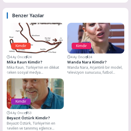
Benzer Yazılar
Kimdir
Kimdir
4 Ay Önce
24
4 Ay Önce
24
Mika Raun Kimdir?
Wanda Nara Kimdir?
Mika Raun, Türkiye’nin en dikkat
Wanda Nara, Arjantinli bir model,
çeken sosyal medya
televizyon sunucusu, futbol
fenomenlerinden biridir. Asıl adı
menajeri ve iş kadını. 10 Aralık
Mikail Can Kurnaz...
1986'da...
Kimdir
4 Ay Önce
53
Beyazıt Öztürk Kimdir?
Beyazıt Öztürk, Türkiye’nin en
sevilen ve tanınmış eğlence