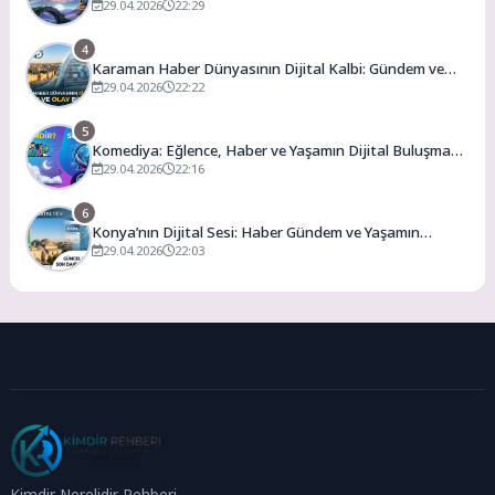
Aralamak
29.04.2026
22:29
4
Karaman Haber Dünyasının Dijital Kalbi: Gündem ve
Olay
29.04.2026
22:22
5
Komediya: Eğlence, Haber ve Yaşamın Dijital Buluşma
Noktası
29.04.2026
22:16
6
Konya’nın Dijital Sesi: Haber Gündem ve Yaşamın
Merkezi
29.04.2026
22:03
Kimdir Nerelidir Rehberi