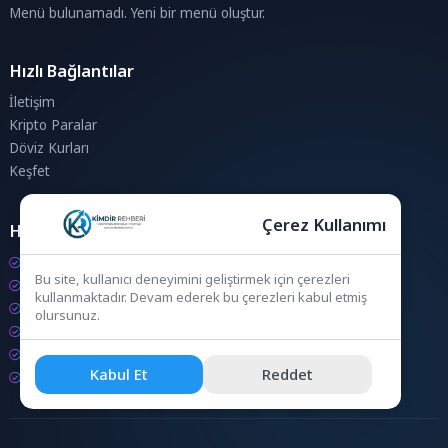
Menü bulunamadı. Yeni bir menü oluştur.
Hızlı Bağlantılar
İletişim
Kripto Paralar
Döviz Kurları
Keşfet
Çerez Kullanımı
Hesaplamalar
Kripto Para Hesaplama
Bu site, kullanıcı deneyimini geliştirmek için çerezleri
Döviz Hesaplama
kullanmaktadır. Devam ederek bu çerezleri kabul etmiş
KDV Hesaplama
olursunuz.
İndirim Hesaplama
Zam Hesaplama
Kabul Et
Reddet
Bileşik Hesaplama