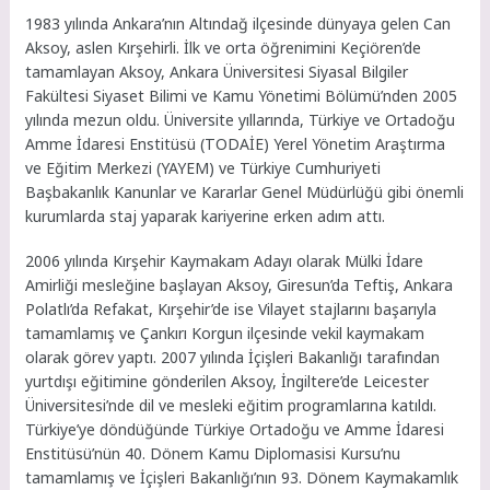
1983 yılında Ankara’nın Altındağ ilçesinde dünyaya gelen Can
Aksoy, aslen Kırşehirli. İlk ve orta öğrenimini Keçiören’de
tamamlayan Aksoy, Ankara Üniversitesi Siyasal Bilgiler
Fakültesi Siyaset Bilimi ve Kamu Yönetimi Bölümü’nden 2005
yılında mezun oldu. Üniversite yıllarında, Türkiye ve Ortadoğu
Amme İdaresi Enstitüsü (TODAİE) Yerel Yönetim Araştırma
ve Eğitim Merkezi (YAYEM) ve Türkiye Cumhuriyeti
Başbakanlık Kanunlar ve Kararlar Genel Müdürlüğü gibi önemli
kurumlarda staj yaparak kariyerine erken adım attı.
2006 yılında Kırşehir Kaymakam Adayı olarak Mülki İdare
Amirliği mesleğine başlayan Aksoy, Giresun’da Teftiş, Ankara
Polatlı’da Refakat, Kırşehir’de ise Vilayet stajlarını başarıyla
tamamlamış ve Çankırı Korgun ilçesinde vekil kaymakam
olarak görev yaptı. 2007 yılında İçişleri Bakanlığı tarafından
yurtdışı eğitimine gönderilen Aksoy, İngiltere’de Leicester
Üniversitesi’nde dil ve mesleki eğitim programlarına katıldı.
Türkiye’ye döndüğünde Türkiye Ortadoğu ve Amme İdaresi
Enstitüsü’nün 40. Dönem Kamu Diplomasisi Kursu’nu
tamamlamış ve İçişleri Bakanlığı’nın 93. Dönem Kaymakamlık