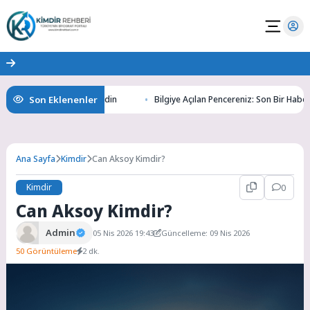
Son Eklenenler
ının Gizemlerini Keşfedin
Bilgiye Açılan Pencereniz: Son Bir Haber ile 
Ana Sayfa
Kimdir
Can Aksoy Kimdir?
Kimdir
0
Can Aksoy Kimdir?
Admin
05 Nis 2026 19:43
Güncelleme: 09 Nis 2026
50 Görüntüleme
2 dk.