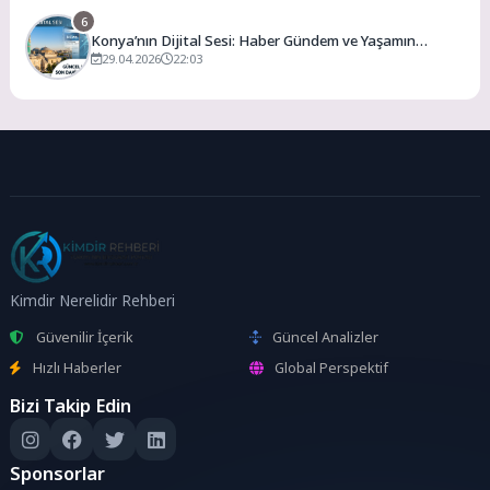
6
Konya’nın Dijital Sesi: Haber Gündem ve Yaşamın
Merkezi
29.04.2026
22:03
Kimdir Nerelidir Rehberi
Güvenilir İçerik
Güncel Analizler
Hızlı Haberler
Global Perspektif
Bizi Takip Edin
Sponsorlar