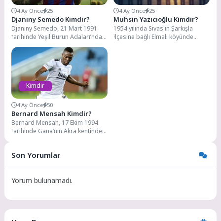
4 Ay Önce
25
4 Ay Önce
25
Djaniny Semedo Kimdir?
Muhsin Yazıcıoğlu Kimdir?
Djaniny Semedo, 21 Mart 1991
1954 yılında Sivas'ın Şarkışla
tarihinde Yeşil Burun Adaları’nda
ilçesine bağlı Elmalı köyünde
dünyaya gelmiştir. Tam adı Jorge
dünyaya gelen Muhsin Yazıcıoğlu,
Djaniny...
Türkiye'nin yakın siyasi...
Kimdir
4 Ay Önce
50
Bernard Mensah Kimdir?
Bernard Mensah, 17 Ekim 1994
tarihinde Gana’nın Akra kentinde
dünyaya gelmiştir. Futbol
kariyerine Fetteh Feyenord’da...
Son Yorumlar
Yorum bulunamadı.