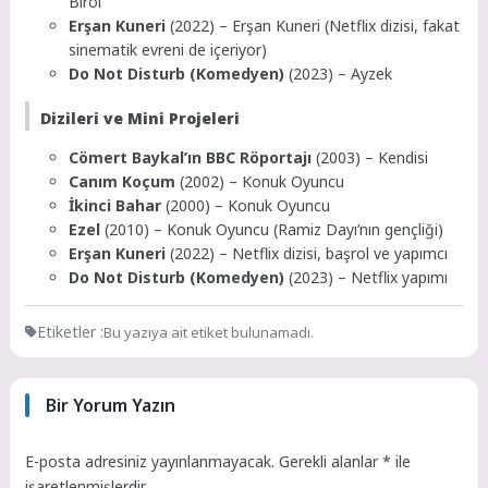
Birol
Erşan Kuneri
(2022) – Erşan Kuneri (Netflix dizisi, fakat
sinematik evreni de içeriyor)
Do Not Disturb (Komedyen)
(2023) – Ayzek
Dizileri ve Mini Projeleri
Cömert Baykal’ın BBC Röportajı
(2003) – Kendisi
Canım Koçum
(2002) – Konuk Oyuncu
İkinci Bahar
(2000) – Konuk Oyuncu
Ezel
(2010) – Konuk Oyuncu (Ramiz Dayı’nın gençliği)
Erşan Kuneri
(2022) – Netflix dizisi, başrol ve yapımcı
Do Not Disturb (Komedyen)
(2023) – Netflix yapımı
Etiketler :
Bu yazıya ait etiket bulunamadı.
Bir Yorum Yazın
E-posta adresiniz yayınlanmayacak.
Gerekli alanlar
*
ile
işaretlenmişlerdir