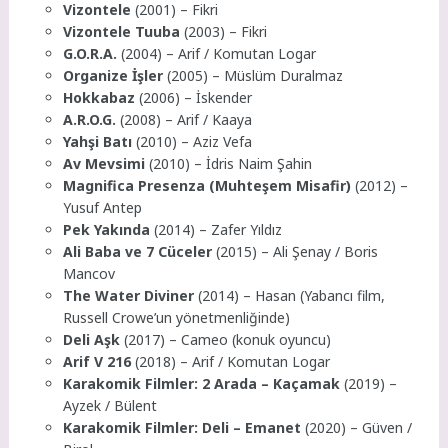
Vizontele
(2001) – Fikri
Vizontele Tuuba
(2003) – Fikri
G.O.R.A.
(2004) – Arif / Komutan Logar
Organize İşler
(2005) – Müslüm Duralmaz
Hokkabaz
(2006) – İskender
A.R.O.G.
(2008) – Arif / Kaaya
Yahşi Batı
(2010) – Aziz Vefa
Av Mevsimi
(2010) – İdris Naim Şahin
Magnifica Presenza (Muhteşem Misafir)
(2012) –
Yusuf Antep
Pek Yakında
(2014) – Zafer Yıldız
Ali Baba ve 7 Cüceler
(2015) – Ali Şenay / Boris
Mancov
The Water Diviner
(2014) – Hasan (Yabancı film,
Russell Crowe’un yönetmenliğinde)
Deli Aşk
(2017) – Cameo (konuk oyuncu)
Arif V 216
(2018) – Arif / Komutan Logar
Karakomik Filmler: 2 Arada – Kaçamak
(2019) –
Ayzek / Bülent
Karakomik Filmler: Deli – Emanet
(2020) – Güven /