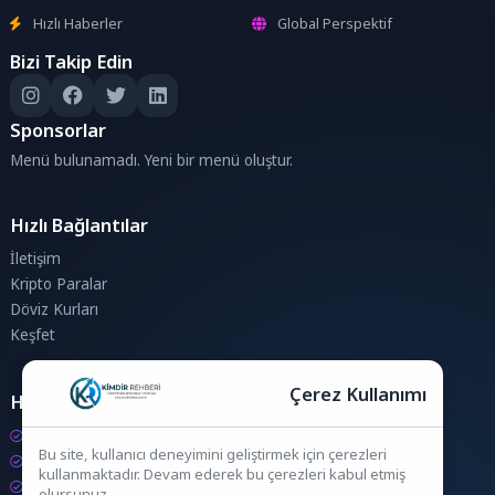
Hızlı Haberler
Global Perspektif
Bizi Takip Edin
Sponsorlar
Menü bulunamadı. Yeni bir menü oluştur.
Hızlı Bağlantılar
İletişim
Kripto Paralar
Döviz Kurları
Keşfet
Çerez Kullanımı
Hesaplamalar
Kripto Para Hesaplama
Bu site, kullanıcı deneyimini geliştirmek için çerezleri
Döviz Hesaplama
kullanmaktadır. Devam ederek bu çerezleri kabul etmiş
KDV Hesaplama
olursunuz.