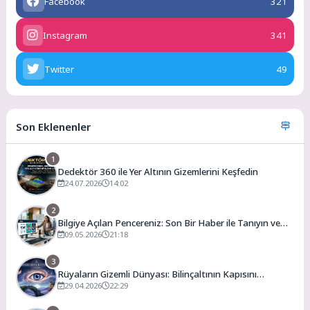
Facebook
321
Instagram
341
Twitter
49
Son Eklenenler
1
Dedektör 360 ile Yer Altının Gizemlerini Keşfedin
24.07.2026
14:02
2
Bilgiye Açılan Pencereniz: Son Bir Haber ile Tanıyın ve
Keşfedin
09.05.2026
21:18
3
Rüyaların Gizemli Dünyası: Bilinçaltının Kapısını
Aralamak
29.04.2026
22:29