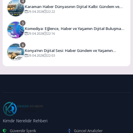
4
Karaman Haber Dünyasının Dijital Kalbi: Gündem ve
Olay
29.04.2026
22:22
5
Komediya: Eğlence, Haber ve Yaşamın Dijital Buluşma
Noktası
29.04.2026
22:16
6
Konya’nın Dijital Sesi: Haber Gündem ve Yaşamın
Merkezi
29.04.2026
22:03
Kimdir Nerelidir Rehberi
Güvenilir İçerik
Güncel Analizler