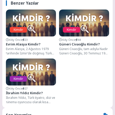
Benzer Yazılar
Kimdir
Kimdir
4 Ay Önce
23
4 Ay Önce
44
Evrim Alasya Kimdir?
Güneri Civaoğlu Kimdir?
Evrim Alasya, 2 Ağustos 1979
Güneri Civaoğlu, tam adıyla Nadir
tarihinde İzmir'de doğmuş Türk
Güneri Civaoğlu, 30 Temmuz 1939
oyuncu. Tiyatro ve televizyon
tarihinde Ankara'da doğdu. Türk
dünyasında başarılı...
basınının...
Kimdir
4 Ay Önce
27
İbrahim Yıldız Kimdir?
İbrahim Yıldız, Türk tiyatro, dizi ve
sinema oyuncusu olarak kısa
sürede dikkat çeken genç
yeteneklerden...
Son Yorumlar