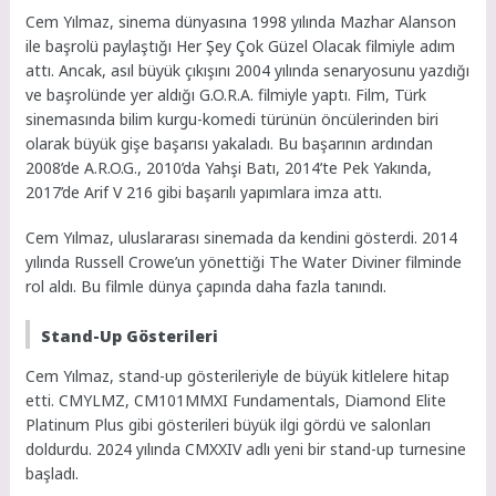
Cem Yılmaz, sinema dünyasına 1998 yılında Mazhar Alanson
ile başrolü paylaştığı Her Şey Çok Güzel Olacak filmiyle adım
attı. Ancak, asıl büyük çıkışını 2004 yılında senaryosunu yazdığı
ve başrolünde yer aldığı G.O.R.A. filmiyle yaptı. Film, Türk
sinemasında bilim kurgu-komedi türünün öncülerinden biri
olarak büyük gişe başarısı yakaladı. Bu başarının ardından
2008’de A.R.O.G., 2010’da Yahşi Batı, 2014’te Pek Yakında,
2017’de Arif V 216 gibi başarılı yapımlara imza attı.
Cem Yılmaz, uluslararası sinemada da kendini gösterdi. 2014
yılında Russell Crowe’un yönettiği The Water Diviner filminde
rol aldı. Bu filmle dünya çapında daha fazla tanındı.
Stand-Up Gösterileri
Cem Yılmaz, stand-up gösterileriyle de büyük kitlelere hitap
etti. CMYLMZ, CM101MMXI Fundamentals, Diamond Elite
Platinum Plus gibi gösterileri büyük ilgi gördü ve salonları
doldurdu. 2024 yılında CMXXIV adlı yeni bir stand-up turnesine
başladı.