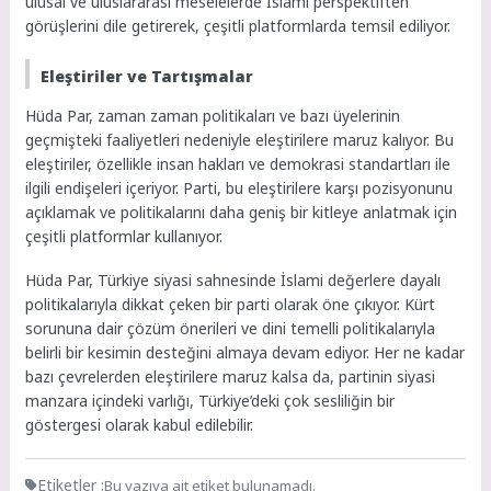
ulusal ve uluslararası meselelerde İslami perspektiften
görüşlerini dile getirerek, çeşitli platformlarda temsil ediliyor.
Eleştiriler ve Tartışmalar
Hüda Par, zaman zaman politikaları ve bazı üyelerinin
geçmişteki faaliyetleri nedeniyle eleştirilere maruz kalıyor. Bu
eleştiriler, özellikle insan hakları ve demokrasi standartları ile
ilgili endişeleri içeriyor. Parti, bu eleştirilere karşı pozisyonunu
açıklamak ve politikalarını daha geniş bir kitleye anlatmak için
çeşitli platformlar kullanıyor.
Hüda Par, Türkiye siyasi sahnesinde İslami değerlere dayalı
politikalarıyla dikkat çeken bir parti olarak öne çıkıyor. Kürt
sorununa dair çözüm önerileri ve dini temelli politikalarıyla
belirli bir kesimin desteğini almaya devam ediyor. Her ne kadar
bazı çevrelerden eleştirilere maruz kalsa da, partinin siyasi
manzara içindeki varlığı, Türkiye’deki çok sesliliğin bir
göstergesi olarak kabul edilebilir.
Etiketler :
Bu yazıya ait etiket bulunamadı.