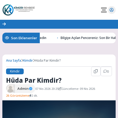
Son Eklenenler
tının Gizemlerini Keşfedin
Bilgiye Açılan Pencereniz: Son Bir Haber ile 
Ana Sayfa
Kimdir
Hüda Par Kimdir?
Kimdir
0
Hüda Par Kimdir?
Admin
07 Nis 2026 20:25
Güncelleme: 09 Nis 2026
26 Görüntüleme
2 dk.