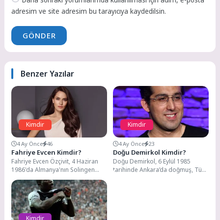
Daha sonraki yorumlarımda kullanılması için adım, e-posta
adresim ve site adresim bu tarayıcıya kaydedilsin.
GÖNDER
Benzer Yazılar
Kimdir
Kimdir
4 Ay Önce
46
4 Ay Önce
23
Fahriye Evcen Kimdir?
Doğu Demirkol Kimdir?
Fahriye Evcen Özçivit, 4 Haziran
Doğu Demirkol, 6 Eylül 1985
1986'da Almanya'nın Solingen
tarihinde Ankara’da doğmuş, Türk
kentinde doğdu. Çerkes kökenli
stand-up komedyeni, oyuncu ve
annesi ve Kavala...
televizyon kişiliği....
Kimdir