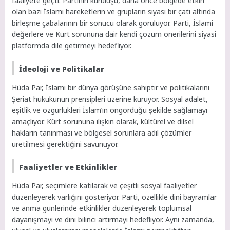
faaliyete geçti. Partinin kuruluşu, daha önce bölgede etkin
olan bazı İslami hareketlerin ve grupların siyasi bir çatı altında
birleşme çabalarının bir sonucu olarak görülüyor. Parti, İslami
değerlere ve Kürt sorununa dair kendi çözüm önerilerini siyasi
platformda dile getirmeyi hedefliyor.
İdeoloji ve Politikalar
Hüda Par, İslami bir dünya görüşüne sahiptir ve politikalarını
Şeriat hukukunun prensipleri üzerine kuruyor. Sosyal adalet,
eşitlik ve özgürlükleri İslam’ın öngördüğü şekilde sağlamayı
amaçlıyor. Kürt sorununa ilişkin olarak, kültürel ve dilsel
hakların tanınması ve bölgesel sorunlara adil çözümler
üretilmesi gerektiğini savunuyor.
Faaliyetler ve Etkinlikler
Hüda Par, seçimlere katılarak ve çeşitli sosyal faaliyetler
düzenleyerek varlığını gösteriyor. Parti, özellikle dini bayramlar
ve anma günlerinde etkinlikler düzenleyerek toplumsal
dayanışmayı ve dini bilinci artırmayı hedefliyor. Aynı zamanda,