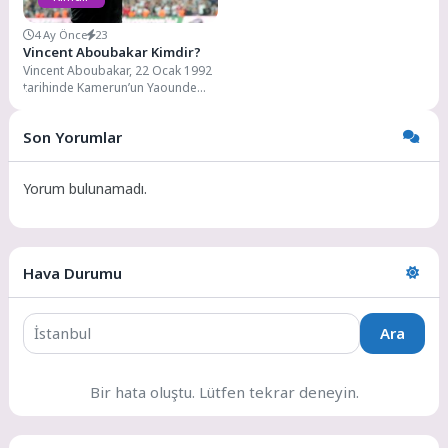
4 Ay Önce
23
Vincent Aboubakar Kimdir?
Vincent Aboubakar, 22 Ocak 1992
tarihinde Kamerun’un Yaounde
şehrinde dünyaya gelmiştir. Tam
adı Vincent Paté...
Son Yorumlar
Yorum bulunamadı.
Hava Durumu
Ara
Bir hata oluştu. Lütfen tekrar deneyin.