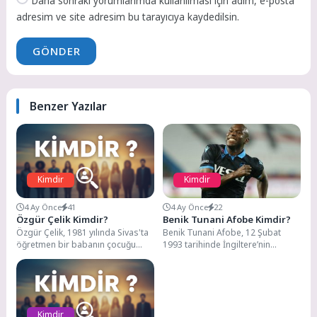
Daha sonraki yorumlarımda kullanılması için adım, e-posta
adresim ve site adresim bu tarayıcıya kaydedilsin.
GÖNDER
Benzer Yazılar
Kimdir
Kimdir
4 Ay Önce
41
4 Ay Önce
22
Özgür Çelik Kimdir?
Benik Tunani Afobe Kimdir?
Özgür Çelik, 1981 yılında Sivas'ta
Benik Tunani Afobe, 12 Şubat
öğretmen bir babanın çocuğu
1993 tarihinde İngiltere’nin
olarak dünyaya geldi. İletişim
Londra kentinde dünyaya
alanında lisans...
gelmiştir. Futbol hayatına 2001...
Kimdir