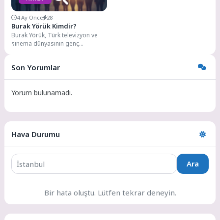
4 Ay Önce
28
Burak Yörük Kimdir?
Burak Yörük, Türk televizyon ve
sinema dünyasının genç
yeteneklerinden biri olarak geniş
kitleler tarafından tanınan...
Son Yorumlar
Yorum bulunamadı.
Hava Durumu
Ara
Bir hata oluştu. Lütfen tekrar deneyin.