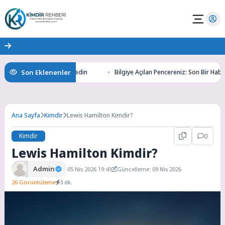
Son Eklenenler
ının Gizemlerini Keşfedin
Bilgiye Açılan Pencereniz: Son Bir Haber ile T
Ana Sayfa
Kimdir
Lewis Hamilton Kimdir?
Kimdir
0
Lewis Hamilton Kimdir?
Admin
05 Nis 2026 19:41
Güncelleme: 09 Nis 2026
26 Görüntüleme
3 dk.