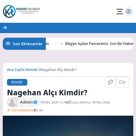
Son Eklenenler
n Gizemlerini Keşfedin
Bilgiye Açılan Pencereniz: Son Bir Haber ile Tanı
Ana Sayfa
Kimdir
Nagehan Alçı Kimdir?
Kimdir
0
Nagehan Alçı Kimdir?
Admin
09 Nis 2026 12:48
Güncelleme: 09 Nis 2026
31 Görüntüleme
2 dk.