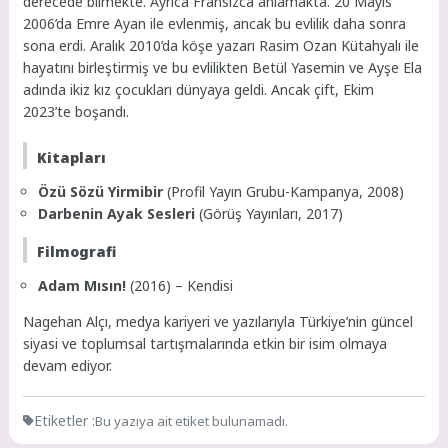
derecede bilmekte. Ayrıca Fransızca anlamakta. 20 Mayıs
2006’da Emre Ayan ile evlenmiş, ancak bu evlilik daha sonra
sona erdi. Aralık 2010’da köşe yazarı Rasim Ozan Kütahyalı ile
hayatını birleştirmiş ve bu evlilikten Betül Yasemin ve Ayşe Ela
adında ikiz kız çocukları dünyaya geldi. Ancak çift, Ekim
2023’te boşandı.
Kitapları
Özü Sözü Yirmibir
(Profil Yayın Grubu-Kampanya, 2008)
Darbenin Ayak Sesleri
(Görüş Yayınları, 2017)
Filmografi
Adam Mısın!
(2016) – Kendisi
Nagehan Alçı, medya kariyeri ve yazılarıyla Türkiye’nin güncel
siyasi ve toplumsal tartışmalarında etkin bir isim olmaya
devam ediyor.
Etiketler :
Bu yazıya ait etiket bulunamadı.