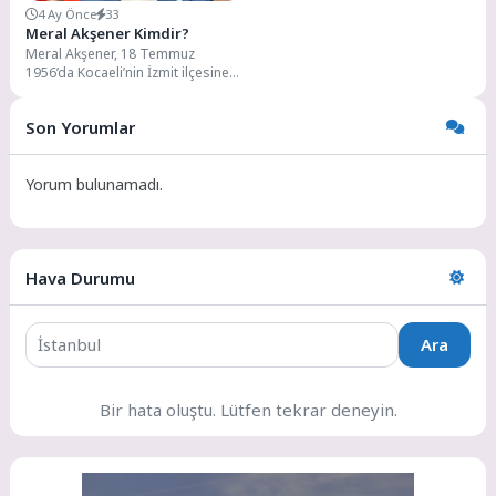
4 Ay Önce
33
Meral Akşener Kimdir?
Meral Akşener, 18 Temmuz
1956’da Kocaeli’nin İzmit ilçesine
bağlı Gündoğdu Mahallesi’nde
doğmuş. Ailesi, Balkanlar'dan
Son Yorumlar
Türkiye'ye...
Yorum bulunamadı.
Hava Durumu
Ara
Bir hata oluştu. Lütfen tekrar deneyin.