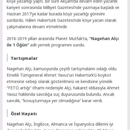
köşe yazarlığı yaptı. Bir süre Akşam’da devam eden yazarlık
kariyeri sonrasında Milliyet Gazetesi’nde yazmaya başladı ve
Haziran 2017’ye kadar burada köşe yazarlığı görevini
sürdürdü. Hâlen Habertürk Gazetesi’nde köşe yazarı olarak
çalışmalarına devam etmektedir.
2016-2019 yılları arasında Planet Mutfak’ta,
“Nagehan Alçı
ile 1 Öğün”
adlı yemek programını sundu.
Tartışmalar
Nagehan Alçı, kamuoyunda çeşitli tartışmaların odağı oldu.
Emekli Tümgeneral Ahmet Yavuz’un Habertürk’ü boykot
etmesine sebep olarak gösterilmesi ve kendisine yönelik
“FETÖ artığı” ithamı nedeniyle Alçı, hakaret iddiasıyla Ahmet
Yavuz hakkında savcılığa suç duyurusunda bulundu. Ancak
savcılık, “kovuşturmaya yer olmadığına” karar verdi.
Özel Hayatı
Nagehan Alçı, İngilizce, Almanca ve İspanyolca dillerini iyi