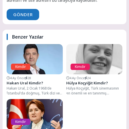
adresim ve site adresim bu tarayıcıya kaydedilsin.
GÖNDER
Benzer Yazılar
Kimdir
Kimdir
4 Ay Önce
28
4 Ay Önce
24
Hakan Ural Kimdir?
Hülya Koçyiğit Kimdir?
Hakan Ural, 2 Ocak 1968'de
Hülya Koçyiğit, Türk sinemasının
İstanbul'da doğmuş, Türk dizi ve
en önemli ve en tanınmış
sinema oyuncusu olarak geniş
oyuncularından biri. 12 Aralık
bir...
1947 tarihinde...
Kimdir