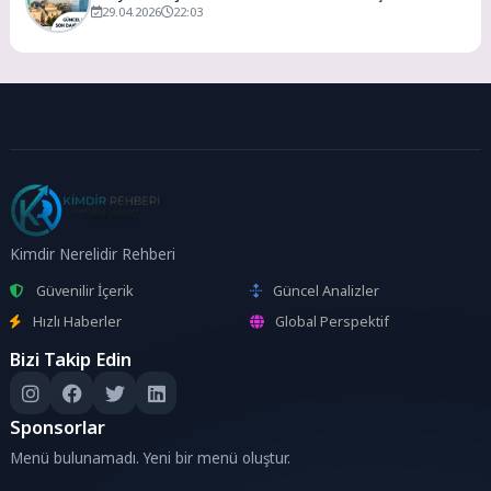
Merkezi
29.04.2026
22:03
Kimdir Nerelidir Rehberi
Güvenilir İçerik
Güncel Analizler
Hızlı Haberler
Global Perspektif
Bizi Takip Edin
Sponsorlar
Menü bulunamadı. Yeni bir menü oluştur.