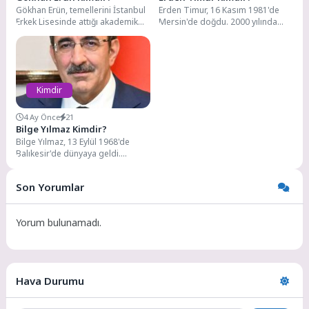
Gökhan Erün, temellerini İstanbul
Erden Timur, 16 Kasım 1981'de
Erkek Lisesinde attığı akademik
Mersin'de doğdu. 2000 yılında
yolculuğunu, İstanbul Teknik
Tarsus Amerikan Koleji'nden
Üniversitesi - Elektronik ve...
mezun oldu. 2005...
Kimdir
4 Ay Önce
21
Bilge Yılmaz Kimdir?
Bilge Yılmaz, 13 Eylül 1968'de
Balıkesir'de dünyaya geldi.
Babası matematik öğretmeni,
annesi ise ressam ve...
Son Yorumlar
Yorum bulunamadı.
Hava Durumu