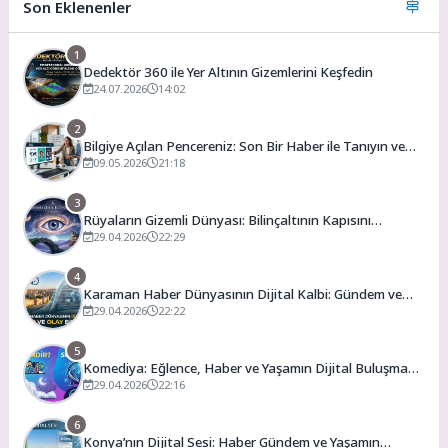
Son Eklenenler
1
Dedektör 360 ile Yer Altının Gizemlerini Keşfedin
24.07.2026
14:02
2
Bilgiye Açılan Pencereniz: Son Bir Haber ile Tanıyın ve
Keşfedin
09.05.2026
21:18
3
Rüyaların Gizemli Dünyası: Bilinçaltının Kapısını
Aralamak
29.04.2026
22:29
4
Karaman Haber Dünyasının Dijital Kalbi: Gündem ve
Olay
29.04.2026
22:22
5
Komediya: Eğlence, Haber ve Yaşamın Dijital Buluşma
Noktası
29.04.2026
22:16
6
Konya’nın Dijital Sesi: Haber Gündem ve Yaşamın