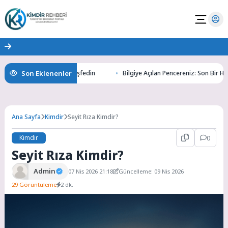
Son Eklenenler
Altının Gizemlerini Keşfedin
Bilgiye Açılan Pencereniz: Son Bir Haber il
Ana Sayfa
Kimdir
Seyit Rıza Kimdir?
Kimdir
0
Seyit Rıza Kimdir?
Admin
07 Nis 2026 21:18
Güncelleme: 09 Nis 2026
29 Görüntüleme
2 dk.