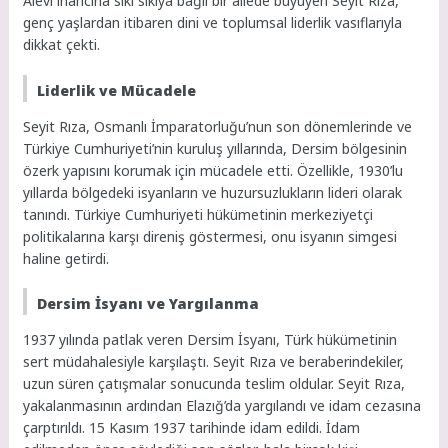
Alevi inancına sıkı sıkıya bağlı bir ailede büyüyen Seyit Rıza,
genç yaşlardan itibaren dini ve toplumsal liderlik vasıflarıyla
dikkat çekti.
Liderlik ve Mücadele
Seyit Rıza, Osmanlı İmparatorluğu’nun son dönemlerinde ve
Türkiye Cumhuriyeti’nin kuruluş yıllarında, Dersim bölgesinin
özerk yapısını korumak için mücadele etti. Özellikle, 1930’lu
yıllarda bölgedeki isyanların ve huzursuzlukların lideri olarak
tanındı. Türkiye Cumhuriyeti hükümetinin merkeziyetçi
politikalarına karşı direniş göstermesi, onu isyanın simgesi
haline getirdi.
Dersim İsyanı ve Yargılanma
1937 yılında patlak veren Dersim İsyanı, Türk hükümetinin
sert müdahalesiyle karşılaştı. Seyit Rıza ve beraberindekiler,
uzun süren çatışmalar sonucunda teslim oldular. Seyit Rıza,
yakalanmasının ardından Elazığ’da yargılandı ve idam cezasına
çarptırıldı. 15 Kasım 1937 tarihinde idam edildi. İdam