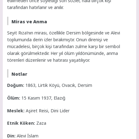
edilmeden önce söylediği son sözler, hala birçok kişi
tarafından hatırlanır ve anılır.
Miras ve Anma
Seyit Rıza’nın mirası, özellikle Dersim bölgesinde ve Alevi
toplumunda derin izler bırakmıştır. Onun direnişi ve
mücadelesi, birçok kişi tarafından zulme karşı bir sembol
olarak görülmektedir. Her yıl ölüm yıldönümünde, anma
törenleri düzenlenir ve hatırası yaşatılıyor.
Notlar
Doğum:
1863, Lirtik Köyü, Ovacık, Dersim
Ölüm:
15 Kasım 1937, Elazığ
Meslek:
Aşiret Reisi, Dini Lider
Etnik Köken:
Zaza
Din:
Alevi İslam