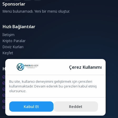
Sponsorlar
Menü bulunamadı. Yeni bir menü oluştur.
Hızlı Bağlantılar
İletişim
Kripto Paralar
Döviz Kurları
Keşfet
Çerez Kullanımı
Hesaplamalar
Kripto Para Hesaplama
Bu site, kullanıcı deneyimini geliştirmek için çerezleri
Döviz Hesaplama
kullanmaktadır. Devam ederek bu çerezleri kabul etmiş
KDV Hesaplama
olursunuz.
İndirim Hesaplama
Zam Hesaplama
Kabul Et
Reddet
Bileşik Hesaplama