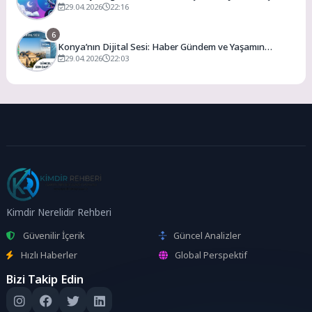
Noktası
29.04.2026
22:16
6
Konya’nın Dijital Sesi: Haber Gündem ve Yaşamın
Merkezi
29.04.2026
22:03
Kimdir Nerelidir Rehberi
Güvenilir İçerik
Güncel Analizler
Hızlı Haberler
Global Perspektif
Bizi Takip Edin