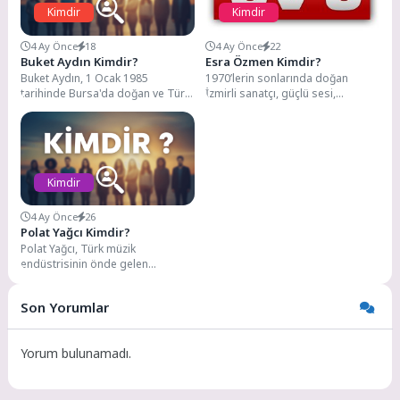
Kimdir
Kimdir
4 Ay Önce
18
4 Ay Önce
22
Buket Aydın Kimdir?
Esra Özmen Kimdir?
Buket Aydın, 1 Ocak 1985
1970’lerin sonlarında doğan
tarihinde Bursa'da doğan ve Türk
İzmirli sanatçı, güçlü sesi,
televizyonlarının tanınan haber
duygusal yorumu ve ekranlardaki
sunucularından biri....
doğal duruşuyla yıllardır
gündemde....
Kimdir
4 Ay Önce
26
Polat Yağcı Kimdir?
Polat Yağcı, Türk müzik
endüstrisinin önde gelen
isimlerinden biri. Ünlü bir Türk
müzik yapımcısı olan...
Son Yorumlar
Yorum bulunamadı.