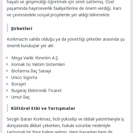
hayatı ve girişimciliği öğretmek için simit sattırmış. Özel
yaşamında hayırseverlik faaliyetlerine de önem verdiği, Kars
ve çevresindeki sosyal projelerde yer aldığı bilinmekte.
Şirketleri
Korkmaz’ın sahibi olduğu ya da yönettiği şirketler arasında şu
önemli kuruluşlar yer alır:
Mega Varlık Yönetim A.Ş.
Komak Isı Yalıtım Sistemleri
Biofarma İlaç Sanayi
Unico Sigorta
Borajet
Bugaraj Elektronik Ticaret
Umut İlaç
Kültürel Etki ve Tartışmalar
Sezgin Baran Korkmaz, hızlı yükselişi ve iddialı yatırımlarıyla iş
dünyasında dikkat çekerken, hukuki sorunlar nedeniyle
tartışmalı bir figür haline gelmiş. Hem başarıları hem de