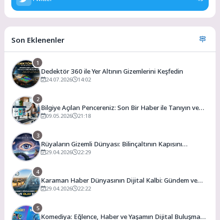
Son Eklenenler
1
Dedektör 360 ile Yer Altının Gizemlerini Keşfedin
24.07.2026
14:02
2
Bilgiye Açılan Pencereniz: Son Bir Haber ile Tanıyın ve
Keşfedin
09.05.2026
21:18
3
Rüyaların Gizemli Dünyası: Bilinçaltının Kapısını
Aralamak
29.04.2026
22:29
4
Karaman Haber Dünyasının Dijital Kalbi: Gündem ve
Olay
29.04.2026
22:22
5
Komediya: Eğlence, Haber ve Yaşamın Dijital Buluşma