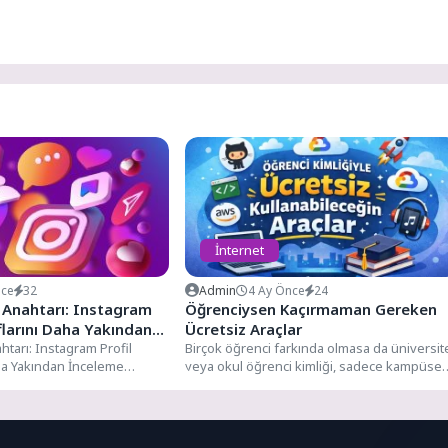
İnternet
nce
32
Admin
4 Ay Önce
24
in Anahtarı: Instagram
Öğrenciysen Kaçırmaman Gereken
flarını Daha Yakından
Ücretsiz Araçlar
eri
ahtarı: Instagram Profil
Birçok öğrenci farkında olmasa da üniversit
ha Yakından İnceleme
veya okul öğrenci kimliği, sadece kampüse
m, dünya genelinde
giriş yapmak için...
ısıyla...