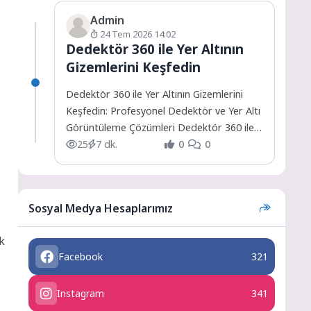
Admin
24 Tem 2026 14:02
Dedektör 360 ile Yer Altının
Gizemlerini Keşfedin
Dedektör 360 ile Yer Altının Gizemlerini
Keşfedin: Profesyonel Dedektör ve Yer Altı
Görüntüleme Çözümleri Dedektör 360 ile
Yer Altının Gizemlerini...
25
7 dk.
0
0
,
Sosyal Medya Hesaplarımız
k
Facebook
321
Instagram
341