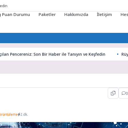
fedin
ig Puan Durumu
Paketler
Hakkımızda
İletişim
He
ncereniz: Son Bir Haber ile Tanıyın ve Keşfedin
Rüyaların G
0
örüntüleme
2 dk.