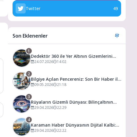
Twitter
49
Son Eklenenler
1
Dedektör 360 ile Yer Altının Gizemlerini
Keşfedin
24.07.2026
14:02
2
Bilgiye Açılan Pencereniz: Son Bir Haber ile
Tanıyın ve Keşfedin
09.05.2026
21:18
3
Rüyaların Gizemli Dünyası: Bilinçaltının
Kapısını Aralamak
29.04.2026
22:29
4
Karaman Haber Dünyasının Dijital Kalbi:
Gündem ve Olay
29.04.2026
22:22