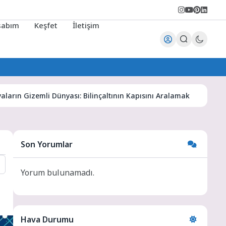
sabım
Keşfet
İletişim
izemli Dünyası: Bilinçaltının Kapısını Aralamak
Karaman H
Son Yorumlar
Yorum bulunamadı.
Hava Durumu