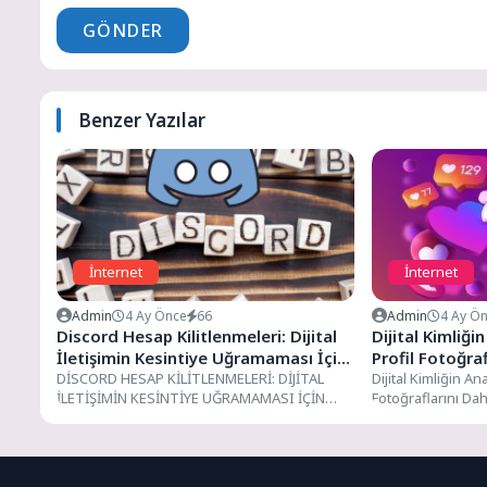
GÖNDER
Benzer Yazılar
İnternet
İnternet
Admin
4 Ay Önce
66
Admin
4 Ay Ö
Discord Hesap Kilitlenmeleri: Dijital
Dijital Kimliğ
İletişimin Kesintiye Uğramaması İçin
Profil Fotoğra
Kapsamlı Rehber
DİSCORD HESAP KİLİTLENMELERİ: DİJİTAL
İnceleme Rehb
Dijital Kimliğin An
İLETİŞİMİN KESİNTİYE UĞRAMAMASI İÇİN
Fotoğraflarını Da
KAPSAMLI REHBER DİSCORD HESAP
Rehberi Instagra
KİLİTLENMELERİ: DİJİTAL İLETİŞİMİN...
milyarlarca kullanıc