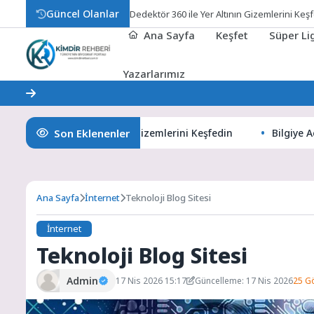
Güncel Olanlar
Dedektör 360 ile Yer Altının Gizemlerini Keş
Ana Sayfa
Keşfet
Süper L
Yazarlarımız
Son Eklenenler
r 360 ile Yer Altının Gizemlerini Keşfedin
Bilgiye Açılan Pe
Ana Sayfa
İnternet
Teknoloji Blog Sitesi
İnternet
Teknoloji Blog Sitesi
Admin
17 Nis 2026 15:17
Güncelleme: 17 Nis 2026
25 G