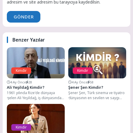
adresim ve site adresim bu tarayıcıya kaydedilsin.
GÖNDER
Benzer Yazılar
Kimdir
Kimdir
4 Ay Önce
28
4 Ay Önce
58
Ali Yeşildağ Kimdir?
Şener Şen Kimdir?
1961 yılında Rize'de dünyaya
Şener Şen, Türk sinema ve tiyatro
gelen Ali Yeşildağ, iş dünyasında
dünyasının en sevilen ve saygı
çeşitli sektörlerde faaliyet
duyulan isimlerinden biri. 26...
gösteren başarılı bir...
Kimdir