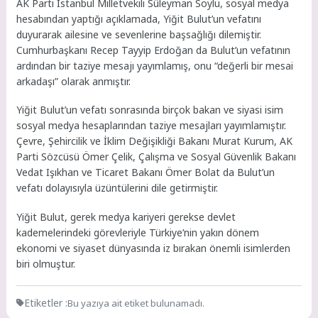
AK Parti İstanbul Milletvekili Süleyman Soylu, sosyal medya
hesabından yaptığı açıklamada, Yiğit Bulut’un vefatını
duyurarak ailesine ve sevenlerine başsağlığı dilemiştir.
Cumhurbaşkanı Recep Tayyip Erdoğan da Bulut’un vefatının
ardından bir taziye mesajı yayımlamış, onu “değerli bir mesai
arkadaşı” olarak anmıştır.
Yiğit Bulut’un vefatı sonrasında birçok bakan ve siyasi isim
sosyal medya hesaplarından taziye mesajları yayımlamıştır.
Çevre, Şehircilik ve İklim Değişikliği Bakanı Murat Kurum, AK
Parti Sözcüsü Ömer Çelik, Çalışma ve Sosyal Güvenlik Bakanı
Vedat Işıkhan ve Ticaret Bakanı Ömer Bolat da Bulut’un
vefatı dolayısıyla üzüntülerini dile getirmiştir.
Yiğit Bulut, gerek medya kariyeri gerekse devlet
kademelerindeki görevleriyle Türkiye’nin yakın dönem
ekonomi ve siyaset dünyasında iz bırakan önemli isimlerden
biri olmuştur.
Etiketler :
Bu yazıya ait etiket bulunamadı.