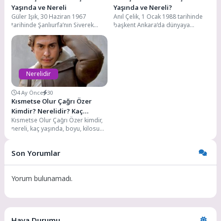
Yaşında ve Nereli
Yaşında ve Nereli?
Güler Işık, 30 Haziran 1967
Anıl Çelik, 1 Ocak 1988 tarihinde
tarihinde Şanlıurfa’nın Siverek
başkent Ankara’da dünyaya
ilçesinde dünyaya geldi.
gelmiştir. Yüksek öğretim eğitimini
Babasından aldığı destekle
Beykent Üniversitesi...
Gaziantep...
Nerelidir
4 Ay Önce
30
Kısmetse Olur Çağrı Özer
Kimdir? Nerelidir? Kaç
Kısmetse Olur Çağrı Özer kimdir,
Yaşında? Boyu, Kilosu Kaç?
nereli, kaç yaşında, boyu, kilosu
Hangi Dizilerde Oynadı?
kaç, sevgilisi kim, evlimi, eğitimi,...
Son Yorumlar
Yorum bulunamadı.
Hava Durumu