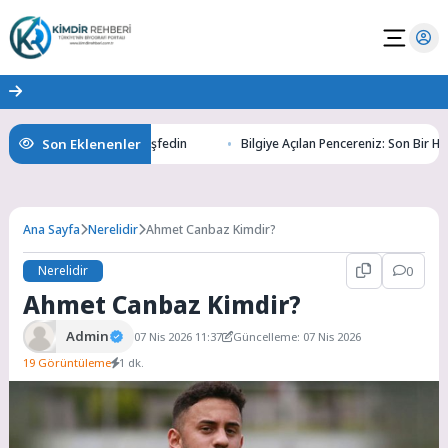
Son Eklenenler
r Altının Gizemlerini Keşfedin
Bilgiye Açılan Pencereniz: Son Bir Haber 
Ana Sayfa
Nerelidir
Ahmet Canbaz Kimdir?
Nerelidir
0
Ahmet Canbaz Kimdir?
Admin
07 Nis 2026 11:37
Güncelleme: 07 Nis 2026
19 Görüntüleme
1 dk.