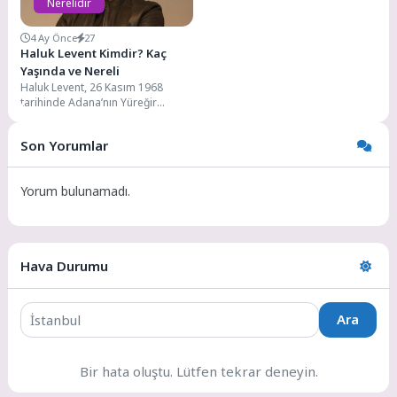
Nerelidir
4 Ay Önce
27
Haluk Levent Kimdir? Kaç
Yaşında ve Nereli
Haluk Levent, 26 Kasım 1968
tarihinde Adana’nın Yüreğir
ilçesinde doğmuştur. İlköğretim
eğitimini Sabancı İlköğretim
Son Yorumlar
Okulu’nda...
Yorum bulunamadı.
Hava Durumu
Ara
Bir hata oluştu. Lütfen tekrar deneyin.