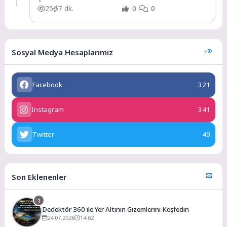
25
7 dk.
0
0
Sosyal Medya Hesaplarımız
Facebook
321
Instagram
341
Twitter
49
Son Eklenenler
1
Dedektör 360 ile Yer Altının Gizemlerini Keşfedin
24.07.2026
14:02