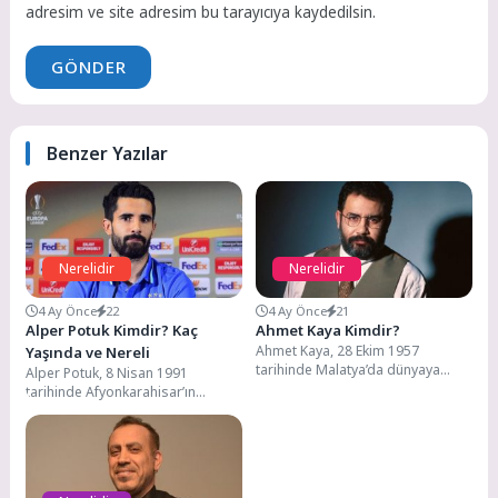
adresim ve site adresim bu tarayıcıya kaydedilsin.
GÖNDER
Benzer Yazılar
Nerelidir
Nerelidir
4 Ay Önce
22
4 Ay Önce
21
Alper Potuk Kimdir? Kaç
Ahmet Kaya Kimdir?
Ahmet Kaya, 28 Ekim 1957
Yaşında ve Nereli
tarihinde Malatya’da dünyaya
Alper Potuk, 8 Nisan 1991
gelmiştir. Ailesi Adıyaman’dan
tarihinde Afyonkarahisar’ın
göçmüştür. Sümerbank mensucat
Bolvadin ilçesinde dünyaya
fabrikasında...
gelmiştir. Futbola duyduğu ilgi
sebebiyle...