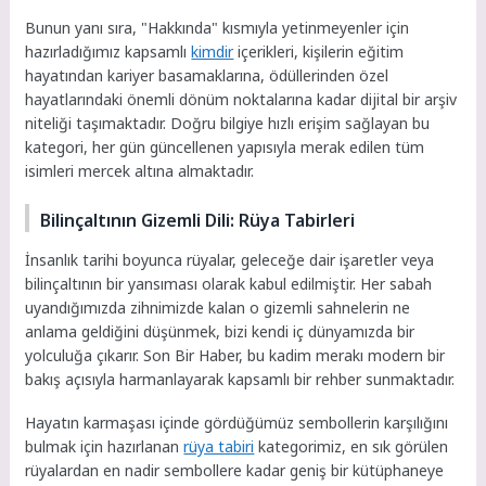
Bunun yanı sıra, "Hakkında" kısmıyla yetinmeyenler için
hazırladığımız kapsamlı
kimdir
içerikleri, kişilerin eğitim
hayatından kariyer basamaklarına, ödüllerinden özel
hayatlarındaki önemli dönüm noktalarına kadar dijital bir arşiv
niteliği taşımaktadır. Doğru bilgiye hızlı erişim sağlayan bu
kategori, her gün güncellenen yapısıyla merak edilen tüm
isimleri mercek altına almaktadır.
Bilinçaltının Gizemli Dili: Rüya Tabirleri
İnsanlık tarihi boyunca rüyalar, geleceğe dair işaretler veya
bilinçaltının bir yansıması olarak kabul edilmiştir. Her sabah
uyandığımızda zihnimizde kalan o gizemli sahnelerin ne
anlama geldiğini düşünmek, bizi kendi iç dünyamızda bir
yolculuğa çıkarır. Son Bir Haber, bu kadim merakı modern bir
bakış açısıyla harmanlayarak kapsamlı bir rehber sunmaktadır.
Hayatın karmaşası içinde gördüğümüz sembollerin karşılığını
bulmak için hazırlanan
rüya tabiri
kategorimiz, en sık görülen
rüyalardan en nadir sembollere kadar geniş bir kütüphaneye