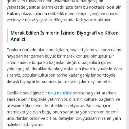
gördükleri rüyaların derin anlamlarına kadar geniş bir
yelpazede yanıtlar aramaktadır. İşte tam bu noktada,
Son Bir
Haber
, okuyucularına rehberlik eden zengin içeriği ve güncel
verileriyle dijital yayıncılık dünyasında fark yaratmaktadır.
Merak Edilen İsimlerin İzinde: Biyografi ve Köken
Analizi
Toplum önünde olan sanatçıların, siyasetçilerin ve sporcuların
hayatları her zaman büyük bir merak konusu olmuştur. Bir
ismin sadece bugünkü başarıları değil, o başarılara giden
yolda geçtiği duraklar da okuyucular için ilham kaynağıdır. Web
sitemiz, popüler kültürden tarihe kadar geniş bir portföyde
detaylı biyografiler sunarak bu merakı gidermeyi hedefler.
Özellikle sevdiğiniz bir
ünlü nerelidir
sorusuna yanıt ararken,
sadece şehir bilgisiyle yetinmiyor, o ismin kültürel bağlarını ve
ailesinin kökenlerini de titizlikle inceliyoruz. Bir sanatçının
memleketiyle olan bağı, onun sanatına yön veren en önemli
unsurlardan biridir ve biz bu detayları okuyucularımıza en yalın
haliyle ulaştırıyoruz.