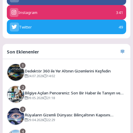
Instagram
341
Twitter
49
Son Eklenenler
1
Dedektör 360 ile Yer Altının Gizemlerini Keşfedin
24.07.2026
14:02
2
Bilgiye Açılan Pencereniz: Son Bir Haber ile Tanıyın ve
Keşfedin
09.05.2026
21:18
3
Rüyaların Gizemli Dünyası: Bilinçaltının Kapısını
Aralamak
29.04.2026
22:29
4