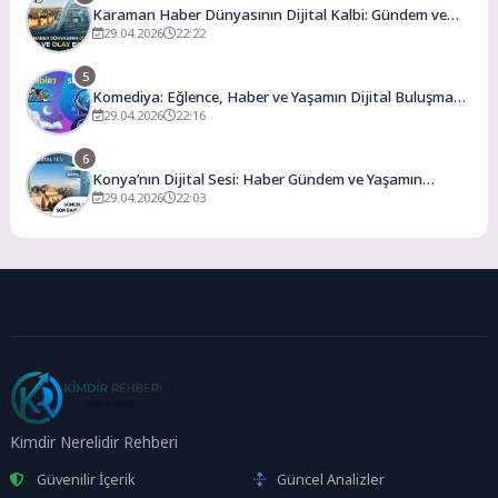
Karaman Haber Dünyasının Dijital Kalbi: Gündem ve
Olay
29.04.2026
22:22
5
Komediya: Eğlence, Haber ve Yaşamın Dijital Buluşma
Noktası
29.04.2026
22:16
6
Konya’nın Dijital Sesi: Haber Gündem ve Yaşamın
Merkezi
29.04.2026
22:03
Kimdir Nerelidir Rehberi
Güvenilir İçerik
Güncel Analizler