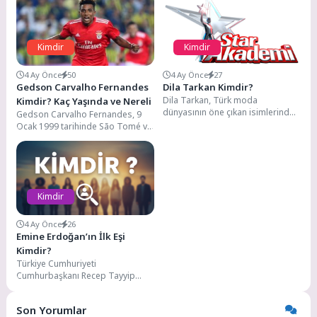
Kimdir
Kimdir
4 Ay Önce
50
4 Ay Önce
27
Gedson Carvalho Fernandes
Dila Tarkan Kimdir?
Dila Tarkan, Türk moda
Kimdir? Kaç Yaşında ve Nereli
dünyasının öne çıkan isimlerinden
Gedson Carvalho Fernandes, 9
biri olarak tanınan bir influencer,
Ocak 1999 tarihinde São Tomé ve
stil danışmanı...
Príncipe Demokratik
Cumhuriyeti’nin, São Tomé...
Kimdir
4 Ay Önce
26
Emine Erdoğan’ın İlk Eşi
Kimdir?
Türkiye Cumhuriyeti
Cumhurbaşkanı Recep Tayyip
Erdoğan’ın eşi olarak tanınan
Emine Erdoğan, uzun yıllardır
Son Yorumlar
kamuoyunun yakından...