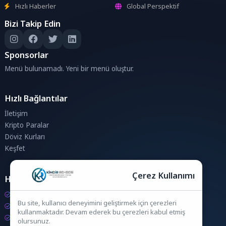
Hızlı Haberler
Global Perspektif
Bizi Takip Edin
Sponsorlar
Menü bulunamadı. Yeni bir menü oluştur.
Hızlı Bağlantılar
İletişim
Kripto Paralar
Döviz Kurları
Keşfet
Çerez Kullanımı
Hesaplamalar
Kripto Para Hesaplama
Bu site, kullanıcı deneyimini geliştirmek için çerezleri
Döviz Hesaplama
kullanmaktadır. Devam ederek bu çerezleri kabul etmiş
KDV Hesaplama
olursunuz.