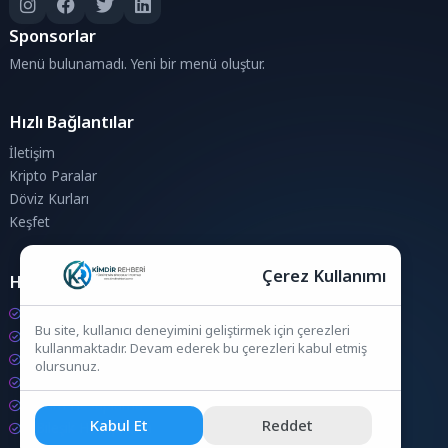
Sponsorlar
Menü bulunamadı. Yeni bir menü oluştur.
Hızlı Bağlantılar
İletişim
Kripto Paralar
Döviz Kurları
Keşfet
Çerez Kullanımı
Hesaplamalar
Kripto Para Hesaplama
Bu site, kullanıcı deneyimini geliştirmek için çerezleri
Döviz Hesaplama
kullanmaktadır. Devam ederek bu çerezleri kabul etmiş
KDV Hesaplama
olursunuz.
İndirim Hesaplama
Zam Hesaplama
Kabul Et
Reddet
Bileşik Hesaplama