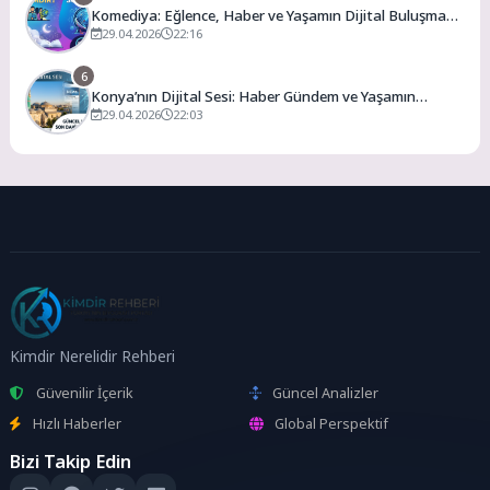
Komediya: Eğlence, Haber ve Yaşamın Dijital Buluşma
Noktası
29.04.2026
22:16
6
Konya’nın Dijital Sesi: Haber Gündem ve Yaşamın
Merkezi
29.04.2026
22:03
Kimdir Nerelidir Rehberi
Güvenilir İçerik
Güncel Analizler
Hızlı Haberler
Global Perspektif
Bizi Takip Edin