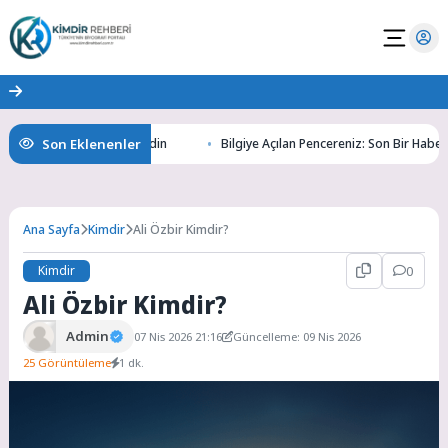
Son Eklenenler
ının Gizemlerini Keşfedin
Bilgiye Açılan Pencereniz: Son Bir Haber ile T
Ana Sayfa
Kimdir
Ali Özbir Kimdir?
Kimdir
0
Ali Özbir Kimdir?
Admin
07 Nis 2026 21:16
Güncelleme: 09 Nis 2026
25 Görüntüleme
1 dk.