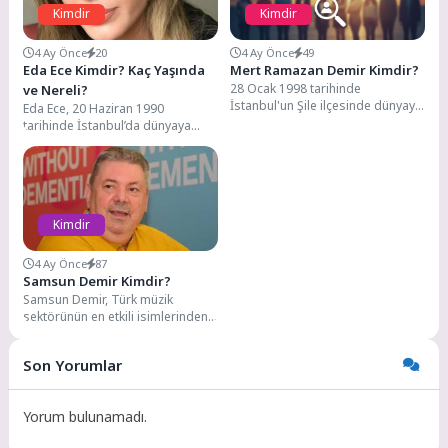
Kimdir
Kimdir
4 Ay Önce
20
4 Ay Önce
49
Eda Ece Kimdir? Kaç Yaşında
Mert Ramazan Demir Kimdir?
28 Ocak 1998 tarihinde
ve Nereli?
İstanbul'un Şile ilçesinde dünyaya
Eda Ece, 20 Haziran 1990
gelen oyuncu, aslen Vanlıdır ve 6
tarihinde İstanbul’da dünyaya
çocuklu...
gelmiştir. Orta öğretim eğitimini
Şişli Terakki Lisesi’nde...
Kimdir
4 Ay Önce
87
Samsun Demir Kimdir?
Samsun Demir, Türk müzik
sektörünün en etkili isimlerinden
biri olarak tanınan başarılı bir
müzik yapımcısı...
Son Yorumlar
Yorum bulunamadı.