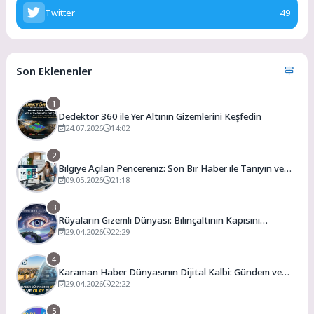
Twitter
49
Son Eklenenler
1
Dedektör 360 ile Yer Altının Gizemlerini Keşfedin
24.07.2026
14:02
2
Bilgiye Açılan Pencereniz: Son Bir Haber ile Tanıyın ve
Keşfedin
09.05.2026
21:18
3
Rüyaların Gizemli Dünyası: Bilinçaltının Kapısını
Aralamak
29.04.2026
22:29
4
Karaman Haber Dünyasının Dijital Kalbi: Gündem ve
Olay
29.04.2026
22:22
5