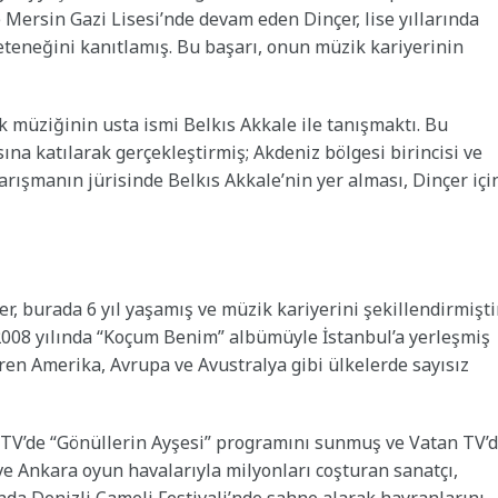
 Mersin Gazi Lisesi’nde devam eden Dinçer, lise yıllarında
yeteneğini kanıtlamış. Bu başarı, onun müzik kariyerinin
k müziğinin usta ismi Belkıs Akkale ile tanışmaktı. Bu
na katılarak gerçekleştirmiş; Akdeniz bölgesi birincisi ve
Yarışmanın jürisinde Belkıs Akkale’nin yer alması, Dinçer içi
, burada 6 yıl yaşamış ve müzik kariyerini şekillendirmiştir
2008 yılında “Koçum Benim” albümüyle İstanbul’a yerleşmiş
aren Amerika, Avrupa ve Avustralya gibi ülkelerde sayısız
sh TV’de “Gönüllerin Ayşesi” programını sunmuş ve Vatan TV’
e Ankara oyun havalarıyla milyonları coşturan sanatçı,
lında Denizli Çameli Festivali’nde sahne alarak hayranlarını