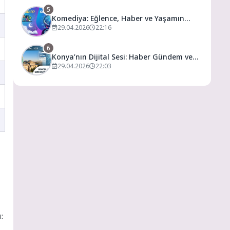
5
Komediya: Eğlence, Haber ve Yaşamın
Dijital Buluşma Noktası
29.04.2026
22:16
6
Konya’nın Dijital Sesi: Haber Gündem ve
Yaşamın Merkezi
29.04.2026
22:03
: