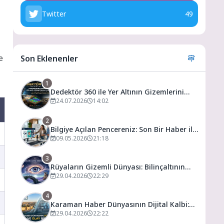
Twitter
49
e
Son Eklenenler
1
Dedektör 360 ile Yer Altının Gizemlerini
Keşfedin
24.07.2026
14:02
2
Bilgiye Açılan Pencereniz: Son Bir Haber ile
Tanıyın ve Keşfedin
09.05.2026
21:18
3
Rüyaların Gizemli Dünyası: Bilinçaltının
Kapısını Aralamak
29.04.2026
22:29
4
Karaman Haber Dünyasının Dijital Kalbi:
Gündem ve Olay
29.04.2026
22:22