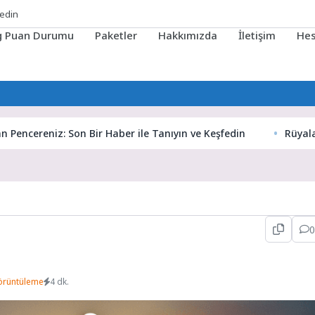
ig Puan Durumu
Paketler
Hakkımızda
İletişim
He
reniz: Son Bir Haber ile Tanıyın ve Keşfedin
Rüyaların Gize
0
örüntüleme
4 dk.