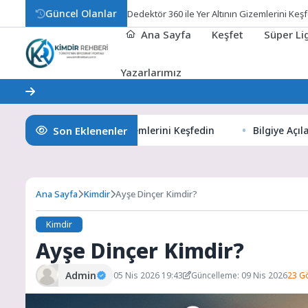
Güncel Olanlar
Bilgiye
Ana Sayfa
Keşfet
Süper L
Yazarlarımız
Son Eklenenler
0 ile Yer Altının Gizemlerini Keşfedin
Bilgiye Açılan Pence
Ana Sayfa
Kimdir
Ayşe Dinçer Kimdir?
Kimdir
Ayşe Dinçer Kimdir?
Admin
05 Nis 2026 19:43
Güncelleme: 09 Nis 2026
23 G