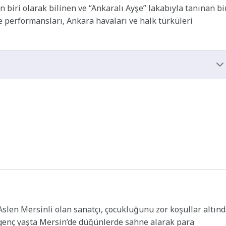
 biri olarak bilinen ve “Ankaralı Ayşe” lakabıyla tanınan bi
ne performansları, Ankara havaları ve halk türküleri
Aslen Mersinli olan sanatçı, çocukluğunu zor koşullar altın
e genç yaşta Mersin’de düğünlerde sahne alarak para