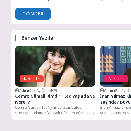
GÖNDER
Benzer Yazılar
Nerelidir
Nerelidir
Admin
4 Ay Önce
29
Admin
4 Ay Ö
Cemre Gümeli Kimdir? Kaç Yaşında ve
İnan Yılmaz Ki
Nereli?
Yaşında? Boyu,
Cemre Gümeli 1991 yılında İstanbul’da
İnan Yılmaz kimdir
dünyaya gelmiştir. Yüksek öğretim eğitimini
sevgilisi kim, sevg
İstanbul Bilgi Üniversitesi Sanat ve...
besteleri, şarkıları,