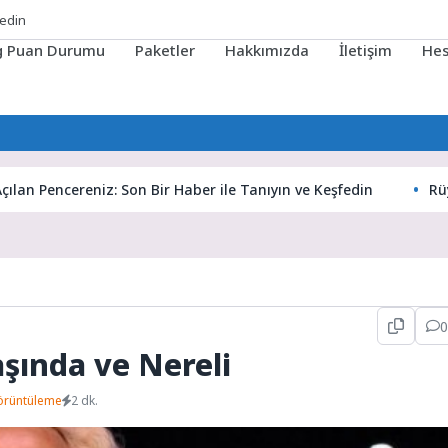
fedin
ig Puan Durumu
Paketler
Hakkımızda
İletişim
He
Pencereniz: Son Bir Haber ile Tanıyın ve Keşfedin
Rüyaların
0
aşında ve Nereli
örüntüleme
2 dk.