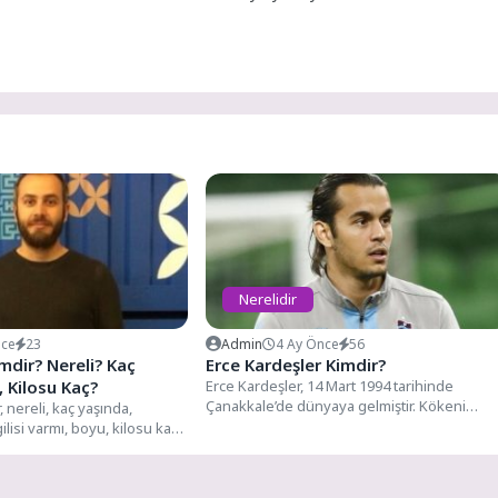
Nerelidir
nce
23
Admin
4 Ay Önce
56
mdir? Nereli? Kaç
Erce Kardeşler Kimdir?
 Kilosu Kaç?
Erce Kardeşler, 14 Mart 1994 tarihinde
Çanakkale’de dünyaya gelmiştir. Kökeni
, nereli, kaç yaşında,
Bursa’ya dayanmaktadır. Futbol hayatına
ilisi varmı, boyu, kilosu kaç,
2005...
...