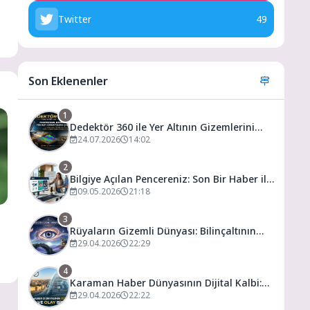
Twitter
49
Son Eklenenler
1
Dedektör 360 ile Yer Altının Gizemlerini
Keşfedin
24.07.2026
14:02
2
Bilgiye Açılan Pencereniz: Son Bir Haber ile
Tanıyın ve Keşfedin
09.05.2026
21:18
3
Rüyaların Gizemli Dünyası: Bilinçaltının
Kapısını Aralamak
29.04.2026
22:29
4
Karaman Haber Dünyasının Dijital Kalbi:
Gündem ve Olay
29.04.2026
22:22