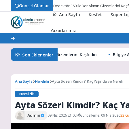
Güncel Olanlar
Dedektör 360 ile Yer Altının Gizemlerini Keş
Ana Sayfa
Keşfet
Süper L
Yazarlarımız
Son Eklenenler
ör 360 ile Yer Altının Gizemlerini Keşfedin
Bilgiye Açılan 
Ana Sayfa
Nerelidir
Ayta Sözeri Kimdir? Kaç Yaşında ve Nereli
Nerelidir
Ayta Sözeri Kimdir? Kaç Y
Admin
09 Nis 2026 21:05
Güncelleme: 09 Nis 2026
33 G