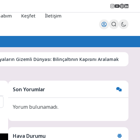
sabım
Keşfet
İletişim
 Gizemli Dünyası: Bilinçaltının Kapısını Aralamak
Karaman 
Son Yorumlar
Yorum bulunamadı.
Hava Durumu