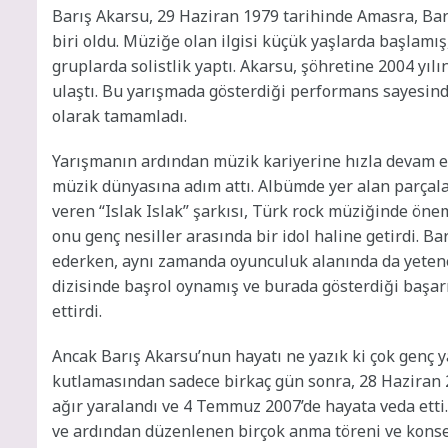
Barış Akarsu, 29 Haziran 1979 tarihinde Amasra, Bar
biri oldu. Müziğe olan ilgisi küçük yaşlarda başlamış,
gruplarda solistlik yaptı. Akarsu, şöhretine 2004 yıl
ulaştı. Bu yarışmada gösterdiği performans sayesinde
olarak tamamladı.
Yarışmanın ardından müzik kariyerine hızla devam ede
müzik dünyasına adım attı. Albümde yer alan parçala
veren “Islak Islak” şarkısı, Türk rock müziğinde öne
onu genç nesiller arasında bir idol haline getirdi. B
ederken, aynı zamanda oyunculuk alanında da yetenekl
dizisinde başrol oynamış ve burada gösterdiği başar
ettirdi.
Ancak Barış Akarsu’nun hayatı ne yazık ki çok genç ya
kutlamasından sadece birkaç gün sonra, 28 Haziran 
ağır yaralandı ve 4 Temmuz 2007’de hayata veda etti.
ve ardından düzenlenen birçok anma töreni ve konserl