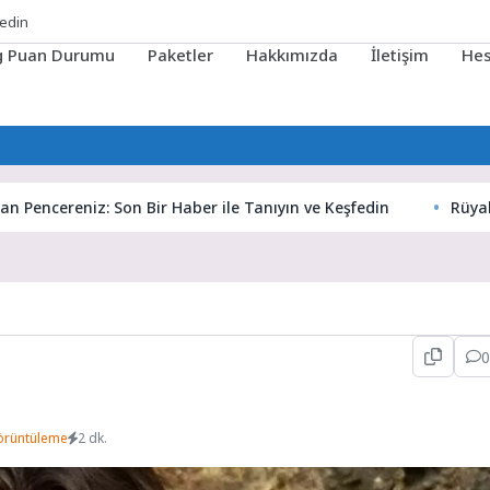
fedin
ig Puan Durumu
Paketler
Hakkımızda
İletişim
He
ncereniz: Son Bir Haber ile Tanıyın ve Keşfedin
Rüyaların G
0
örüntüleme
2 dk.