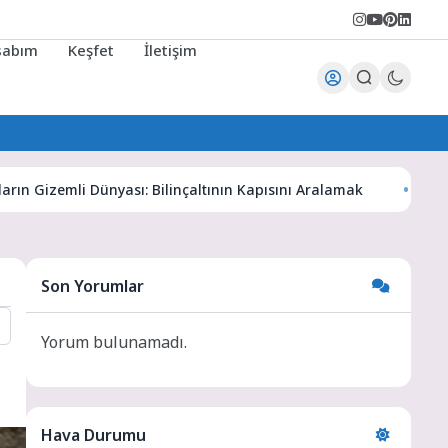
sabım
Keşfet
İletişim
izemli Dünyası: Bilinçaltının Kapısını Aralamak
Karaman Ha
Son Yorumlar
Yorum bulunamadı.
Hava Durumu