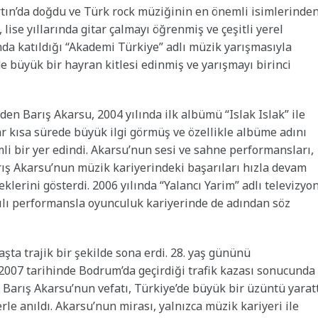
tın’da doğdu ve Türk rock müziğinin en önemli isimlerinde
 lise yıllarında gitar çalmayı öğrenmiş ve çeşitli yerel
ında katıldığı “Akademi Türkiye” adlı müzik yarışmasıyla
 büyük bir hayran kitlesi edinmiş ve yarışmayı birinci
n Barış Akarsu, 2004 yılında ilk albümü “Islak Islak” ile
r kısa sürede büyük ilgi görmüş ve özellikle albüme adını
mli bir yer edindi. Akarsu’nun sesi ve sahne performansları,
arış Akarsu’nun müzik kariyerindeki başarıları hızla devam
erini gösterdi. 2006 yılında “Yalancı Yarim” adlı televizyo
ılı performansla oyunculuk kariyerinde de adından söz
şta trajik bir şekilde sona erdi. 28. yaş gününü
2007 tarihinde Bodrum’da geçirdiği trafik kazası sonucunda
 Barış Akarsu’nun vefatı, Türkiye’de büyük bir üzüntü yarat
e anıldı. Akarsu’nun mirası, yalnızca müzik kariyeri ile