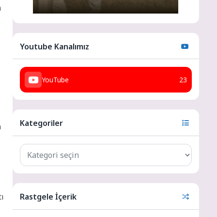
n
Youtube Kanalımız
YouTube
23
Kategoriler
n
tı
Rastgele İçerik