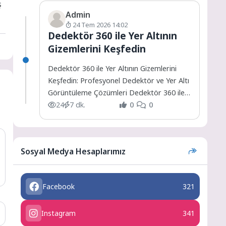
ş
Admin
24 Tem 2026 14:02
Dedektör 360 ile Yer Altının
Gizemlerini Keşfedin
Dedektör 360 ile Yer Altının Gizemlerini
Keşfedin: Profesyonel Dedektör ve Yer Altı
Görüntüleme Çözümleri Dedektör 360 ile
Yer Altının Gizemlerini...
24
7 dk.
0
0
Sosyal Medya Hesaplarımız
Facebook
321
Instagram
341