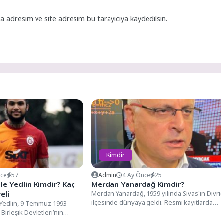
a adresim ve site adresim bu tarayıcıya kaydedilsin.
Kimdir
nce
57
Admin
4 Ay Önce
25
le Yedlin Kimdir? Kaç
Merdan Yanardağ Kimdir?
eli
Merdan Yanardağ, 1959 yılında Sivas'ın Divri
ilçesinde dünyaya geldi. Resmi kayıtlarda
Yedlin, 9 Temmuz 1993
doğum tarihi 24 Şubat...
Birleşik Devletleri’nin
’nde yer alan Seattle...