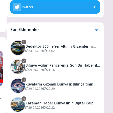
Twitter
49
Son Eklenenler
1
Dedektör 360 ile Yer Altının Gizemlerini
Keşfedin
24.07.2026
14:02
2
Bilgiye Açılan Pencereniz: Son Bir Haber ile
Tanıyın ve Keşfedin
09.05.2026
21:18
3
Rüyaların Gizemli Dünyası: Bilinçaltının
Kapısını Aralamak
29.04.2026
22:29
ği
4
Karaman Haber Dünyasının Dijital Kalbi:
Gündem ve Olay
29.04.2026
22:22