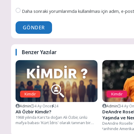
Daha sonraki yorumlarımda kullanılması için adım, e-post
GÖNDER
Benzer Yazılar
Kimdir
Kimdir
Admin
4 Ay Önce
24
Admin
4 Ay Ö
Ali Özbir Kimdir?
DeAndre Rosel
1968 yılında Kars'ta doğan Ali Özbir, ünlü
Yaşında ve Ner
mafya babası 'Kürt İdris' olarak tanınan bir
DeAndre Roselle 
babanın...
tarihinde Amerika 
Washington Eyaleti