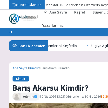
Güncel Olanlar
Dedektör 360 ile Yer Altının Gizemlerini Keş
Ana Sayfa
Keşfet
Süper L
Yazarlarımız
Son Eklenenler
 360 ile Yer Altının Gizemlerini Keşfedin
Bilgiye Açılan Pe
Ana Sayfa
Kimdir
Barış Akarsu Kimdir?
Kimdir
Barış Akarsu Kimdir?
Admin
10 Nis 2026 13:23
Güncelleme: 10 Nis 2026
36 G