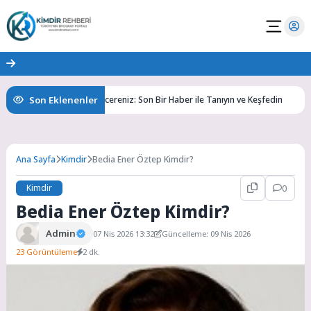
Son Eklenenler
Bilgiye Açılan Pencereniz: Son Bir Haber ile Tanıyın ve Keşfedin
Rüy
Ana Sayfa
Kimdir
Bedia Ener Öztep Kimdir?
Kimdir
0
Bedia Ener Öztep Kimdir?
Admin
07 Nis 2026 13:32
Güncelleme: 09 Nis 2026
23 Görüntüleme
2 dk.