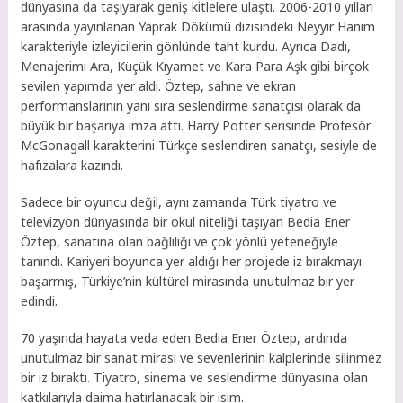
dünyasına da taşıyarak geniş kitlelere ulaştı. 2006-2010 yılları
arasında yayınlanan Yaprak Dökümü dizisindeki Neyyir Hanım
karakteriyle izleyicilerin gönlünde taht kurdu. Ayrıca Dadı,
Menajerimi Ara, Küçük Kıyamet ve Kara Para Aşk gibi birçok
sevilen yapımda yer aldı. Öztep, sahne ve ekran
performanslarının yanı sıra seslendirme sanatçısı olarak da
büyük bir başarıya imza attı. Harry Potter serisinde Profesör
McGonagall karakterini Türkçe seslendiren sanatçı, sesiyle de
hafızalara kazındı.
Sadece bir oyuncu değil, aynı zamanda Türk tiyatro ve
televizyon dünyasında bir okul niteliği taşıyan Bedia Ener
Öztep, sanatına olan bağlılığı ve çok yönlü yeteneğiyle
tanındı. Kariyeri boyunca yer aldığı her projede iz bırakmayı
başarmış, Türkiye’nin kültürel mirasında unutulmaz bir yer
edindi.
70 yaşında hayata veda eden Bedia Ener Öztep, ardında
unutulmaz bir sanat mirası ve sevenlerinin kalplerinde silinmez
bir iz bıraktı. Tiyatro, sinema ve seslendirme dünyasına olan
katkılarıyla daima hatırlanacak bir isim.