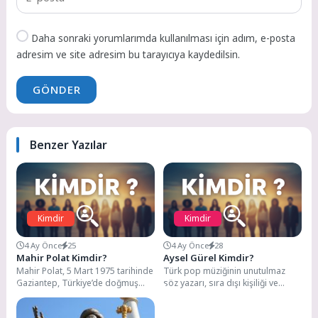
Daha sonraki yorumlarımda kullanılması için adım, e-posta
adresim ve site adresim bu tarayıcıya kaydedilsin.
GÖNDER
Benzer Yazılar
Kimdir
Kimdir
4 Ay Önce
25
4 Ay Önce
28
Mahir Polat Kimdir?
Aysel Gürel Kimdir?
Mahir Polat, 5 Mart 1975 tarihinde
Türk pop müziğinin unutulmaz
Gaziantep, Türkiye’de doğmuş
söz yazarı, sıra dışı kişiliği ve
önde gelen bir Türk siyasetçi ve...
özgür duruşuyla efsaneleşen
Aysel Gürel,...