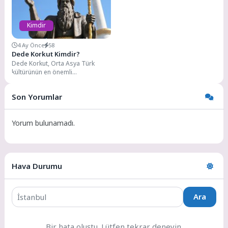
Kimdir
4 Ay Önce
58
Dede Korkut Kimdir?
Dede Korkut, Orta Asya Türk
kültürünün en önemli
simgelerinden biri ve Türk
edebiyatının destansı anlatıcısı...
Son Yorumlar
Yorum bulunamadı.
Hava Durumu
Ara
Bir hata oluştu. Lütfen tekrar deneyin.