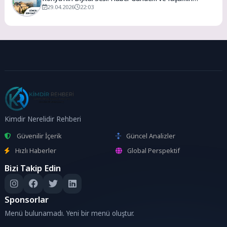
Merkezi
29.04.2026
22:03
Kimdir Nerelidir Rehberi
Güvenilir İçerik
Güncel Analizler
Hızlı Haberler
Global Perspektif
Bizi Takip Edin
Sponsorlar
Menü bulunamadı. Yeni bir menü oluştur.