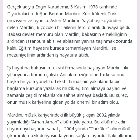
Gerçek adıyla Engin Karademir, 5 Kasım 1978 tarihinde
Diyarbakır’da doğan Berdan Mardini, Kürt kökenli Türk
müzisyen ve oyuncu. Aslen Mardin’in Yaylabaşı köyünden
gelen Mardini, 6 çocuklu bir ailenin ferdi olarak dünyaya geldi.
Babası devlet memuru olan Mardini, babasının emekliliğinin
ardından İstanbul’a abisi ve ablasının yanına taşınmak zorunda
kaldı. Eğitim hayatını burada tamamlayan Mardini, lise
mezuniyetinin ardından iş hayatına atıldı.
İş hayatına babasının tekstil firmasında başlayan Mardini, iki
yıl boyunca burada çalıştı. Ancak müziğe olan tutkusu onu
başka bir yola yöneltti. Tekstil firmasının yakınlarında bir
bağlama kursuna yazılarak müzik eğitimi almaya başladı ve
zamanla çeşitli mekanlarda sahne almaya başladı. Bu süreç,
onun müzik kariyerine giden yolda önemli bir adım oldu.
Mardini, müzik kariyerindeki ilk büyük çıkışını 2002 yılında
yayımladığı “Aman Aman” albümüyle yaptı. Bu albümle adını
duyurmayı başaran sanatçı, 2004 yılında “Türküler” albümünü
çıkararak müzik dünyasında yerini sağlamlaştırdı. İlk iki albümü