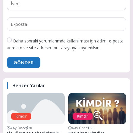
Daha sonraki yorumlarımda kullanılması için adım, e-posta
adresim ve site adresim bu tarayıcıya kaydedilsin.
GÖNDER
Benzer Yazılar
Kimdir
Kimdir
4 Ay Önce
30
4 Ay Önce
68
Ela Rümeysa Cebeci Kimdir?
Can Aksoy Kimdir?