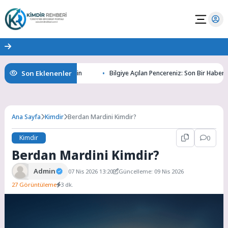
Son Eklenenler
ın Gizemlerini Keşfedin
Bilgiye Açılan Pencereniz: Son Bir Haber ile Ta
Ana Sayfa
Kimdir
Berdan Mardini Kimdir?
Kimdir
0
Berdan Mardini Kimdir?
Admin
07 Nis 2026 13:20
Güncelleme: 09 Nis 2026
27 Görüntüleme
3 dk.