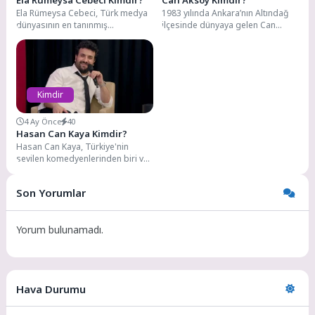
Ela Rümeysa Cebeci, Türk medya
1983 yılında Ankara’nın Altındağ
dünyasının en tanınmış
ilçesinde dünyaya gelen Can
isimlerinden biri olarak, radyo
Aksoy, aslen Kırşehirli. İlk ve orta
programcılığından televizyon
öğrenimini...
spikerliğine,...
Kimdir
4 Ay Önce
40
Hasan Can Kaya Kimdir?
Hasan Can Kaya, Türkiye'nin
sevilen komedyenlerinden biri ve
özgün mizah anlayışıyla geniş bir
hayran kitlesine...
Son Yorumlar
Yorum bulunamadı.
Hava Durumu