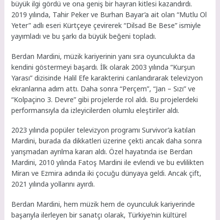
büyük ilgi gördü ve ona geniş bir hayran kitlesi kazandırdı.
2019 yılında, Tahir Peker ve Burhan Bayar’a ait olan “Mutlu Ol
Yeter” adlı eseri Kürtçeye çevirerek “Dilsad Be Bese” ismiyle
yayımladı ve bu şarkı da büyük beğeni topladı.
Berdan Mardini, müzik kariyerinin yanı sıra oyunculukta da
kendini göstermeyi başardı. İlk olarak 2003 yılında “Kurşun
Yarası” dizisinde Halil Efe karakterini canlandırarak televizyon
ekranlarına adım attı. Daha sonra “Perçem”, “Jan – Sızı” ve
“Kolpaçino 3. Devre” gibi projelerde rol aldı. Bu projelerdeki
performansıyla da izleyicilerden olumlu eleştiriler aldı.
2023 yılında popüler televizyon programı Survivor’a katılan
Mardini, burada da dikkatleri üzerine çekti ancak daha sonra
yarışmadan ayrılma kararı aldı. Özel hayatında ise Berdan
Mardini, 2010 yılında Fatoş Mardini ile evlendi ve bu evlilikten
Miran ve Ezmira adında iki çocuğu dünyaya geldi. Ancak çift,
2021 yılında yollarını ayırdı.
Berdan Mardini, hem müzik hem de oyunculuk kariyerinde
başarıyla ilerleyen bir sanatçı olarak, Türkiye’nin kültürel