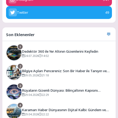
Twitter
49
Son Eklenenler
1
Dedektör 360 ile Yer Altının Gizemlerini Keşfedin
24.07.2026
14:02
2
Bilgiye Açılan Pencereniz: Son Bir Haber ile Tanıyın ve
Keşfedin
09.05.2026
21:18
3
Rüyaların Gizemli Dünyası: Bilinçaltının Kapısını
Aralamak
29.04.2026
22:29
4
Karaman Haber Dünyasının Dijital Kalbi: Gündem ve
Olay
29.04.2026
22:22