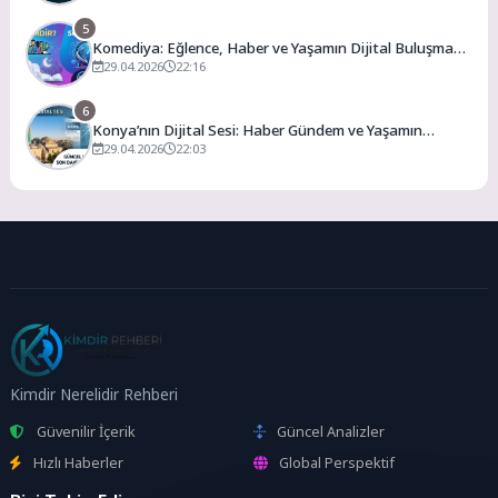
5
Komediya: Eğlence, Haber ve Yaşamın Dijital Buluşma
Noktası
29.04.2026
22:16
6
Konya’nın Dijital Sesi: Haber Gündem ve Yaşamın
Merkezi
29.04.2026
22:03
Kimdir Nerelidir Rehberi
Güvenilir İçerik
Güncel Analizler
Hızlı Haberler
Global Perspektif