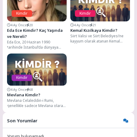
Kimdir
Kimdir
4 Ay Önce
20
4 Ay Önce
21
Eda Ece Kimdir? Kaç Yaşında
Kemal Kızılkaya Kimdir?
Siirt Valisi ve Siirt Belediyesi’ne
ve Nereli?
kayyum olarak atanan Kemal
Eda Ece, 20 Haziran 1990
Kızılkaya, 1975 yılında Eskişehir’de
tarihinde İstanbul’da dünyaya
doğmuş. Hukuk...
gelmiştir. Orta öğretim eğitimini
Şişli Terakki Lisesi’nde...
Kimdir
4 Ay Önce
68
Mevlana Kimdir?
Mevlana Celaleddin-i Rumi,
genellikle sadece Mevlana olarak
anılır ve Batı dünyasında Rumi
adıyla bilinir, 13....
Son Yorumlar
Yorum bulunamadı.