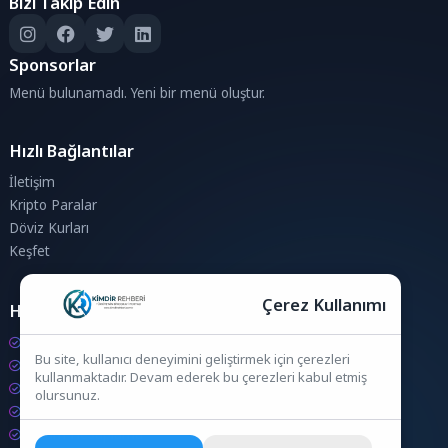
Bizi Takip Edin
Sponsorlar
Menü bulunamadı. Yeni bir menü oluştur.
Hızlı Bağlantılar
İletişim
Kripto Paralar
Döviz Kurları
Keşfet
Çerez Kullanımı
Hesaplamalar
Kripto Para Hesaplama
Bu site, kullanıcı deneyimini geliştirmek için çerezleri
Döviz Hesaplama
kullanmaktadır. Devam ederek bu çerezleri kabul etmiş
KDV Hesaplama
olursunuz.
İndirim Hesaplama
Zam Hesaplama