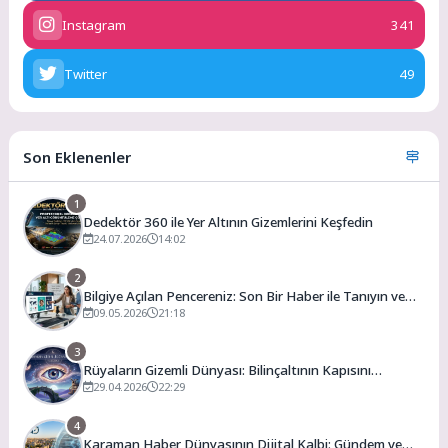
Instagram
341
Twitter
49
Son Eklenenler
1
Dedektör 360 ile Yer Altının Gizemlerini Keşfedin
24.07.2026
14:02
2
Bilgiye Açılan Pencereniz: Son Bir Haber ile Tanıyın ve
Keşfedin
09.05.2026
21:18
3
Rüyaların Gizemli Dünyası: Bilinçaltının Kapısını
Aralamak
29.04.2026
22:29
4
Karaman Haber Dünyasının Dijital Kalbi: Gündem ve