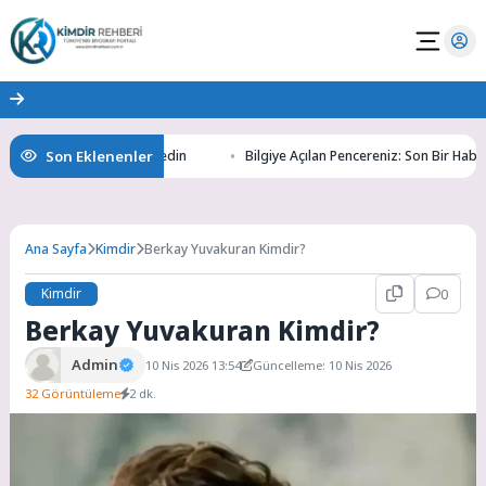
Son Eklenenler
tının Gizemlerini Keşfedin
Bilgiye Açılan Pencereniz: Son Bir Haber ile 
Ana Sayfa
Kimdir
Berkay Yuvakuran Kimdir?
Kimdir
0
Berkay Yuvakuran Kimdir?
Admin
10 Nis 2026 13:54
Güncelleme: 10 Nis 2026
32 Görüntüleme
2 dk.