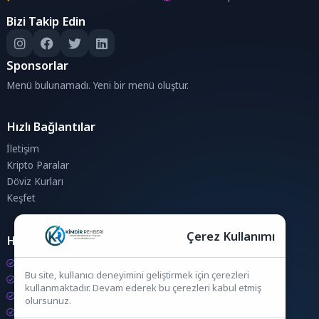
Bizi Takip Edin
Sponsorlar
Menü bulunamadı. Yeni bir menü oluştur.
Hızlı Bağlantılar
İletişim
Kripto Paralar
Döviz Kurları
Keşfet
Çerez Kullanımı
Hesaplamalar
Kripto Para Hesaplama
Bu site, kullanıcı deneyimini geliştirmek için çerezleri
Döviz Hesaplama
kullanmaktadır. Devam ederek bu çerezleri kabul etmiş
KDV Hesaplama
olursunuz.
İndirim Hesaplama