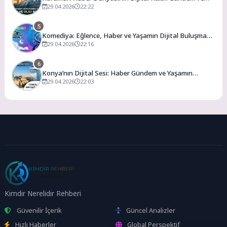
Olay
29.04.2026
22:22
5
Komediya: Eğlence, Haber ve Yaşamın Dijital Buluşma
Noktası
29.04.2026
22:16
6
Konya’nın Dijital Sesi: Haber Gündem ve Yaşamın
Merkezi
29.04.2026
22:03
Kimdir Nerelidir Rehberi
Güvenilir İçerik
Güncel Analizler
Hızlı Haberler
Global Perspektif