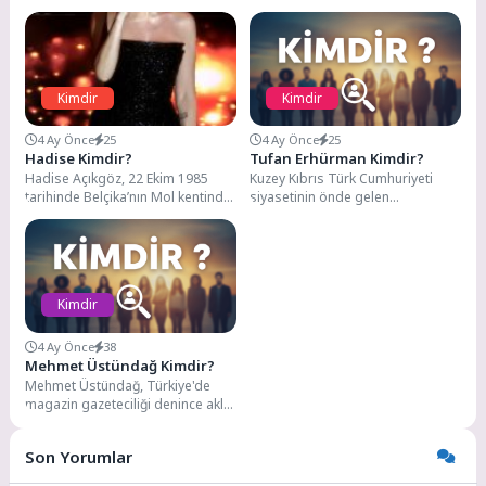
Kimdir
Kimdir
4 Ay Önce
25
4 Ay Önce
25
Hadise Kimdir?
Tufan Erhürman Kimdir?
Hadise Açıkgöz, 22 Ekim 1985
Kuzey Kıbrıs Türk Cumhuriyeti
tarihinde Belçika’nın Mol kentinde
siyasetinin önde gelen
Türk bir ailenin çocuğu olarak
isimlerinden Tufan Erhürman, 11
dünyaya...
Eylül 1970 tarihinde Lefkoşa’da...
Kimdir
4 Ay Önce
38
Mehmet Üstündağ Kimdir?
Mehmet Üstündağ, Türkiye'de
magazin gazeteciliği denince akla
gelen önemli isimlerden biri.
Hürriyet Gazetesi'nde köşe
Son Yorumlar
yazarlığı...