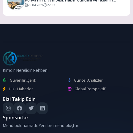
Merkezi
29.04.2026
22:03
Kimdir Nerelidir Rehberi
Güvenilir İçerik
Güncel Analizler
Hızlı Haberler
Global Perspektif
Bizi Takip Edin
Sponsorlar
Menü bulunamadı. Yeni bir menü oluştur.