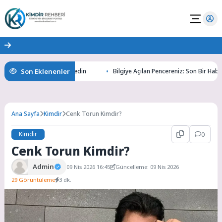
Son Eklenenler
tının Gizemlerini Keşfedin
Bilgiye Açılan Pencereniz: Son Bir Haber ile
Ana Sayfa
Kimdir
Cenk Torun Kimdir?
Kimdir
0
Cenk Torun Kimdir?
Admin
09 Nis 2026 16:45
Güncelleme: 09 Nis 2026
29 Görüntüleme
3 dk.