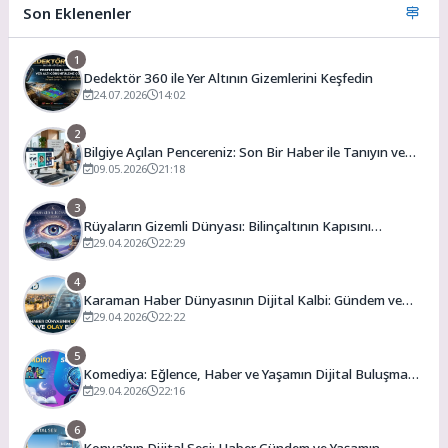
Son Eklenenler
1
Dedektör 360 ile Yer Altının Gizemlerini Keşfedin
24.07.2026
14:02
2
Bilgiye Açılan Pencereniz: Son Bir Haber ile Tanıyın ve
Keşfedin
09.05.2026
21:18
3
Rüyaların Gizemli Dünyası: Bilinçaltının Kapısını
Aralamak
29.04.2026
22:29
4
Karaman Haber Dünyasının Dijital Kalbi: Gündem ve
Olay
29.04.2026
22:22
5
Komediya: Eğlence, Haber ve Yaşamın Dijital Buluşma
Noktası
29.04.2026
22:16
6
Konya’nın Dijital Sesi: Haber Gündem ve Yaşamın