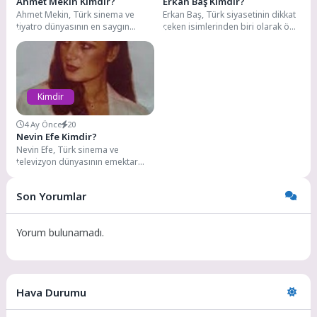
Ahmet Mekin Kimdir?
Erkan Baş Kimdir?
Ahmet Mekin, Türk sinema ve
Erkan Baş, Türk siyasetinin dikkat
tiyatro dünyasının en saygın
çeken isimlerinden biri olarak öne
isimlerinden biridir. 60 yılı aşkın
çıkıyor. Hem bilim tarihçisi
kariyeri...
kimliğiyle...
Kimdir
4 Ay Önce
20
Nevin Efe Kimdir?
Nevin Efe, Türk sinema ve
televizyon dünyasının emektar
isimlerinden biri olarak tanınan
başarılı bir karakter...
Son Yorumlar
Yorum bulunamadı.
Hava Durumu