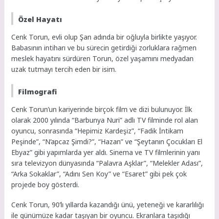
Özel Hayatı
Cenk Torun, evli olup Şan adında bir oğluyla birlikte yaşıyor.
Babasının intiharı ve bu sürecin getirdiği zorluklara rağmen
meslek hayatını sürdüren Torun, özel yaşamını medyadan
uzak tutmayı tercih eden bir isim.
Filmografi
Cenk Torun’un kariyerinde birçok film ve dizi bulunuyor. İlk
olarak 2000 yılında “Barbunya Nuri” adlı TV filminde rol alan
oyuncu, sonrasında “Hepimiz Kardeşiz”, “Fadik İntikam
Peşinde”, “N’apcaz Şimdi?”, “Hazan” ve “Şeytanın Çocukları El
Ebyaz” gibi yapımlarda yer aldı. Sinema ve TV filmlerinin yanı
sıra televizyon dünyasında “Palavra Aşklar”, “Melekler Adası”,
“Arka Sokaklar”, “Adını Sen Koy” ve “Esaret” gibi pek çok
projede boy gösterdi.
Cenk Torun, 90’lı yıllarda kazandığı ünü, yeteneği ve kararlılığı
ile günümüze kadar taşıyan bir oyuncu. Ekranlara taşıdığı