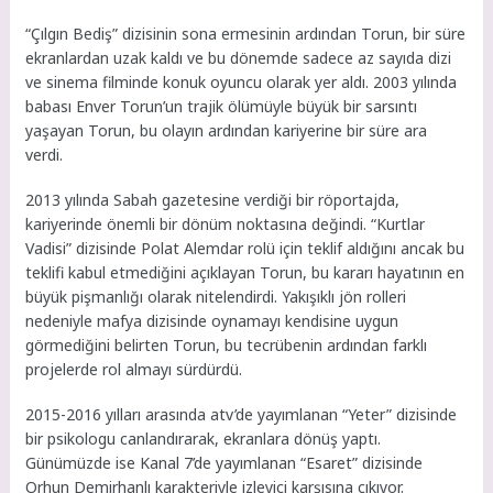
“Çılgın Bediş” dizisinin sona ermesinin ardından Torun, bir süre
ekranlardan uzak kaldı ve bu dönemde sadece az sayıda dizi
ve sinema filminde konuk oyuncu olarak yer aldı. 2003 yılında
babası Enver Torun’un trajik ölümüyle büyük bir sarsıntı
yaşayan Torun, bu olayın ardından kariyerine bir süre ara
verdi.
2013 yılında Sabah gazetesine verdiği bir röportajda,
kariyerinde önemli bir dönüm noktasına değindi. “Kurtlar
Vadisi” dizisinde Polat Alemdar rolü için teklif aldığını ancak bu
teklifi kabul etmediğini açıklayan Torun, bu kararı hayatının en
büyük pişmanlığı olarak nitelendirdi. Yakışıklı jön rolleri
nedeniyle mafya dizisinde oynamayı kendisine uygun
görmediğini belirten Torun, bu tecrübenin ardından farklı
projelerde rol almayı sürdürdü.
2015-2016 yılları arasında atv’de yayımlanan “Yeter” dizisinde
bir psikologu canlandırarak, ekranlara dönüş yaptı.
Günümüzde ise Kanal 7’de yayımlanan “Esaret” dizisinde
Orhun Demirhanlı karakteriyle izleyici karşısına çıkıyor.