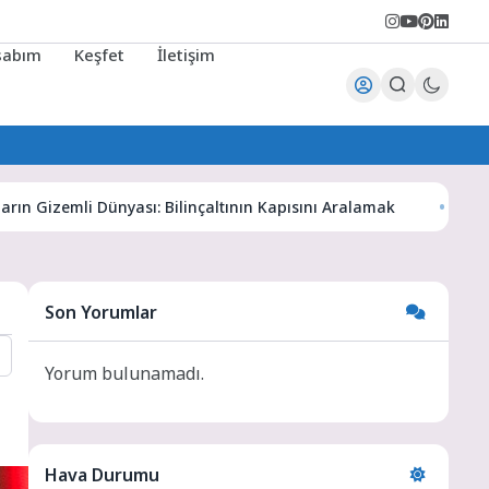
sabım
Keşfet
İletişim
emli Dünyası: Bilinçaltının Kapısını Aralamak
Karaman Hab
Son Yorumlar
Yorum bulunamadı.
Hava Durumu