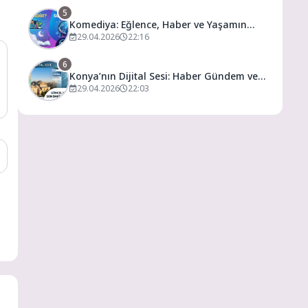
5
Komediya: Eğlence, Haber ve Yaşamın
Dijital Buluşma Noktası
29.04.2026
22:16
6
Konya’nın Dijital Sesi: Haber Gündem ve
Yaşamın Merkezi
29.04.2026
22:03