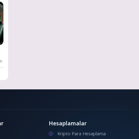
r,
ar
Hesaplamalar
Kripto Para Hesaplama