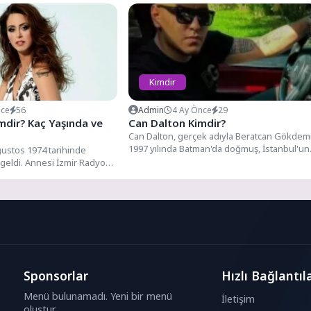
Kimdir
nce
56
Admin
4 Ay Önce
29
mdir? Kaç Yaşında ve
Can Dalton Kimdir?
Can Dalton, gerçek adıyla Beratcan Gökdemi
1997 yılında Batman'da doğmuş, İstanbul'un
ğustos 1974 tarihinde
Yenibosna ilçesinde büyümüş. Genç...
geldi. Annesi İzmir Radyosu
Sponsorlar
Hızlı Bağlantıl
Menü bulunamadı. Yeni bir menü
İletişim
oluştur.