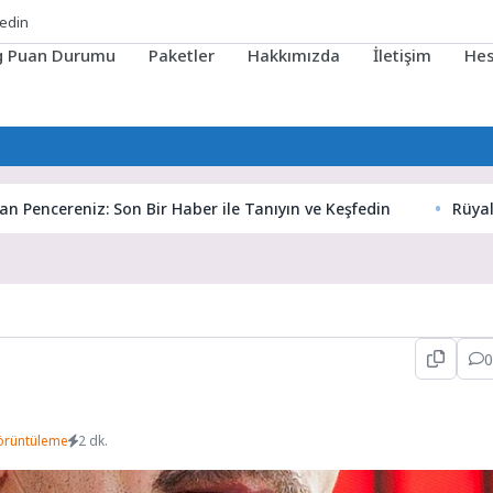
ig Puan Durumu
Paketler
Hakkımızda
İletişim
He
ereniz: Son Bir Haber ile Tanıyın ve Keşfedin
Rüyaların Giz
0
örüntüleme
2 dk.