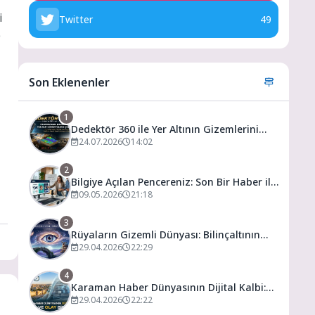
i
Twitter
49
e
Son Eklenenler
1
Dedektör 360 ile Yer Altının Gizemlerini
Keşfedin
24.07.2026
14:02
2
Bilgiye Açılan Pencereniz: Son Bir Haber ile
Tanıyın ve Keşfedin
09.05.2026
21:18
3
Rüyaların Gizemli Dünyası: Bilinçaltının
Kapısını Aralamak
29.04.2026
22:29
4
Karaman Haber Dünyasının Dijital Kalbi:
Gündem ve Olay
29.04.2026
22:22