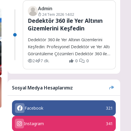
Admin
24 Tem 2026 14:02
Dedektör 360 ile Yer Altının
Gizemlerini Keşfedin
Dedektör 360 ile Yer Altının Gizemlerini
Keşfedin: Profesyonel Dedektör ve Yer Altı
Görüntüleme Çözümleri Dedektör 360 ile
Yer Altının Gizemlerini...
24
7 dk.
0
0
Sosyal Medya Hesaplarımız
Facebook
321
Instagram
341