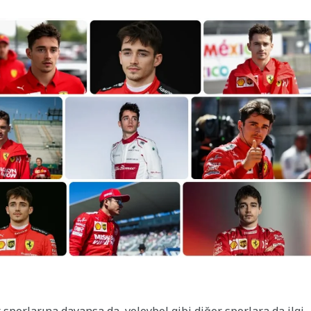
 sporlarına dayansa da, voleybol gibi diğer sporlara da ilgi