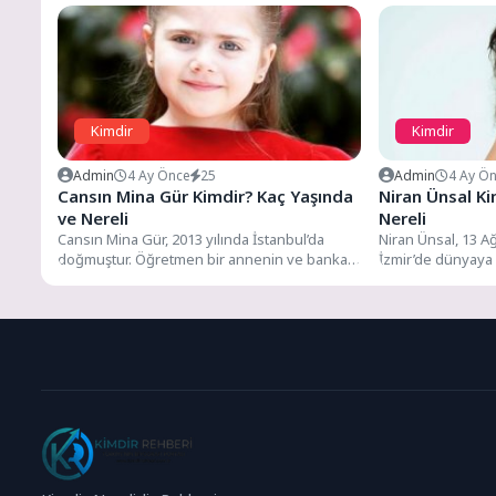
Kimdir
Kimdir
Admin
4 Ay Önce
25
Admin
4 Ay Ö
Cansın Mina Gür Kimdir? Kaç Yaşında
Niran Ünsal Ki
ve Nereli
Nereli
Cansın Mina Gür, 2013 yılında İstanbul’da
Niran Ünsal, 13 A
doğmuştur. Öğretmen bir annenin ve bankacı
İzmir’de dünyaya 
bir babanın tek...
keman ve ses...