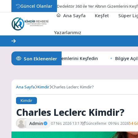
Güncel Olanlar
B
Ana Sayfa
Keşfet
Süper L
Yazarlarımız
Son Eklenenler
60 ile Yer Altının Gizemlerini Keşfedin
Bilgiye Açılan Penc
Ana Sayfa
Kimdir
Charles Leclerc Kimdir?
Kimdir
Charles Leclerc Kimdir?
Admin
07 Nis 2026 13:17
Güncelleme: 09 Nis 2026
54 G