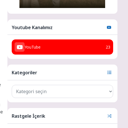
Youtube Kanalımız
YouTube
23
Kategoriler
e
i
le
Rastgele İçerik