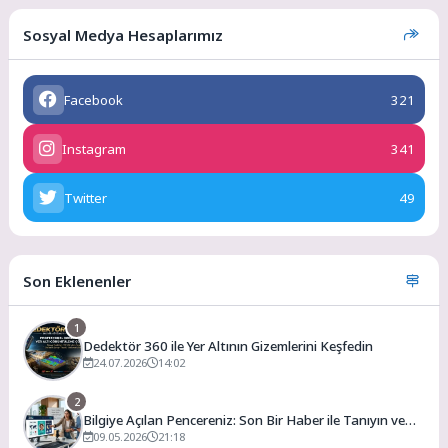
Sosyal Medya Hesaplarımız
Facebook
321
Instagram
341
Twitter
49
Son Eklenenler
1
Dedektör 360 ile Yer Altının Gizemlerini Keşfedin
24.07.2026
14:02
2
Bilgiye Açılan Pencereniz: Son Bir Haber ile Tanıyın ve
Keşfedin
09.05.2026
21:18