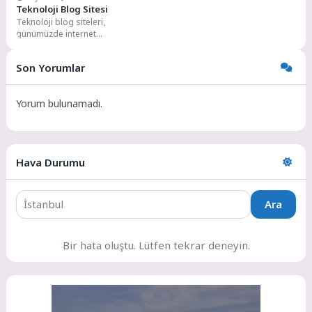
Teknoloji Blog Sitesi
Teknoloji blog siteleri,
günümüzde internet
kullanıcılarının teknolojiyle ilgili
bilgiye erişimini sağlayan önemli
Son Yorumlar
platformlardan biridir. Bu...
Yorum bulunamadı.
Hava Durumu
Ara
Bir hata oluştu. Lütfen tekrar deneyin.