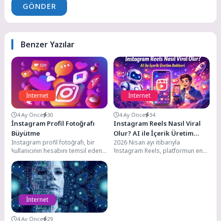
GÖNDER
Benzer Yazılar
İnternet
İnternet
4 Ay Önce
30
4 Ay Önce
34
İnstagram Profil Fotoğrafı
Instagram Reels Nasıl Viral
Büyütme
Olur? AI ile İçerik Üretim
Instagram profil fotoğrafı, bir
2026 Nisan ayı itibarıyla
Rehberi
kullanıcının hesabını temsil eden
Instagram Reels, platformun en
ve genellikle küçük boyutlarda
güçlü keşif aracı olmaya devam
görüntülenen bir resimdir....
ediyor. Her...
İnternet
4 Ay Önce
29