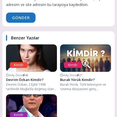
adresim ve site adresim bu tarayıcıya kaydedilsin.
GÖNDER
Benzer Yazılar
Kimdir
Kimdir
4 Ay Önce
48
4 Ay Önce
27
Devrim Özkan Kimdir?
Burak Yörük Kimdir?
Devrim Özkan, 2 Eylül 1998
Burak Yörük, Türk televizyon ve
tarihinde Muğla’da doğmuş olan
sinema dünyasının genç
Türk oyuncu. İstanbul Üniversitesi
yeteneklerinden biri olarak geniş
Devlet Konservatuvarı...
kitleler tarafından tanınan...
Kimdir