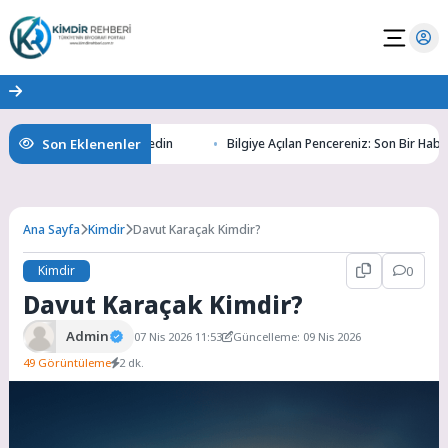
Son Eklenenler
tının Gizemlerini Keşfedin
Bilgiye Açılan Pencereniz: Son Bir Haber ile 
Ana Sayfa
Kimdir
Davut Karaçak Kimdir?
Kimdir
0
Davut Karaçak Kimdir?
Admin
07 Nis 2026 11:53
Güncelleme: 09 Nis 2026
49 Görüntüleme
2 dk.