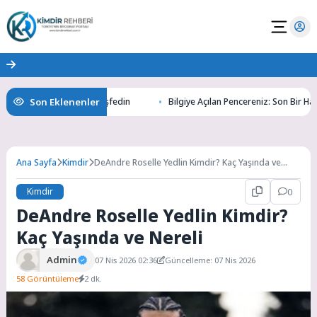
Son Eklenenler
 Altının Gizemlerini Keşfedin
Bilgiye Açılan Pencereniz: Son Bir Haber i
Ana Sayfa
Kimdir
DeAndre Roselle Yedlin Kimdir? Kaç Yaşında ve
Nereli
Kimdir
0
DeAndre Roselle Yedlin Kimdir?
Kaç Yaşında ve Nereli
Admin
07 Nis 2026 02:36
Güncelleme: 07 Nis 2026
58 Görüntüleme
2 dk.