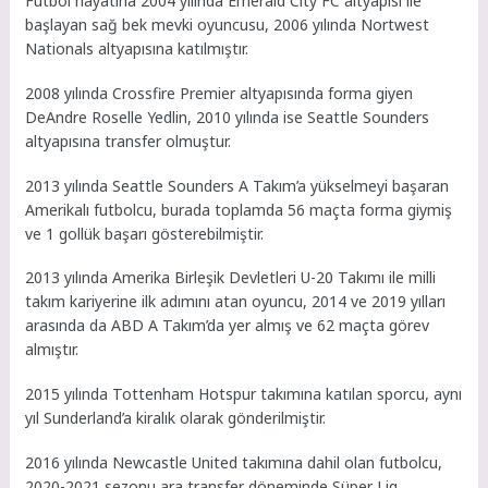
Futbol hayatına 2004 yılında Emerald City FC altyapısı ile
başlayan sağ bek mevki oyuncusu, 2006 yılında Nortwest
Nationals altyapısına katılmıştır.
2008 yılında Crossfire Premier altyapısında forma giyen
DeAndre Roselle Yedlin, 2010 yılında ise Seattle Sounders
altyapısına transfer olmuştur.
2013 yılında Seattle Sounders A Takım’a yükselmeyi başaran
Amerikalı futbolcu, burada toplamda 56 maçta forma giymiş
ve 1 gollük başarı gösterebilmiştir.
2013 yılında Amerika Birleşik Devletleri U-20 Takımı ile milli
takım kariyerine ilk adımını atan oyuncu, 2014 ve 2019 yılları
arasında da ABD A Takım’da yer almış ve 62 maçta görev
almıştır.
2015 yılında Tottenham Hotspur takımına katılan sporcu, aynı
yıl Sunderland’a kiralık olarak gönderilmiştir.
2016 yılında Newcastle United takımına dahil olan futbolcu,
2020-2021 sezonu ara transfer döneminde Süper Lig