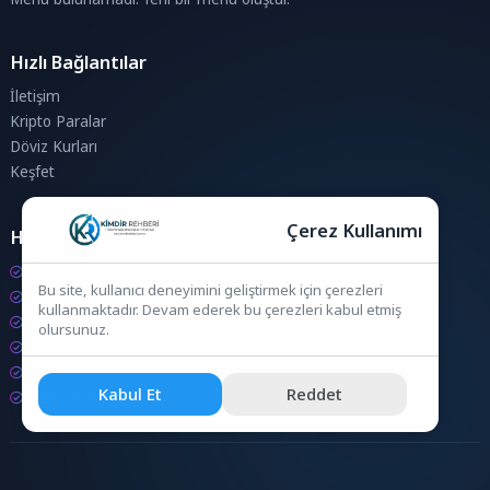
Hızlı Bağlantılar
İletişim
Kripto Paralar
Döviz Kurları
Keşfet
Çerez Kullanımı
Hesaplamalar
Kripto Para Hesaplama
Bu site, kullanıcı deneyimini geliştirmek için çerezleri
Döviz Hesaplama
kullanmaktadır. Devam ederek bu çerezleri kabul etmiş
KDV Hesaplama
olursunuz.
İndirim Hesaplama
Zam Hesaplama
Kabul Et
Reddet
Bileşik Hesaplama