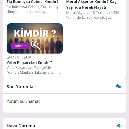
Ela Rümeysa Cebeci Kimdir?
Meral Akşener Kimdir? Kaç
Ela Rümeysa Cebeci, Türk medya
Yaşında Nereli Hayatı
dünyasının en tanınmış
Meral Akşener, 18 Temmuz 1956
isimlerinden biri olarak, radyo
tarihinde İzmit’in Gündoğdu
programcılığından televizyon
köyünde dünyaya gelmiştir.
spikerliğine,...
Selanik göçmeni bir ailenin...
Kimdir
4 Ay Önce
50
Vahe Kılıçarslan Kimdir?
Vahe Kılıçarslan, Türkiye'de
"Cansız Manken" lakabıyla tanınan
Ermeni asıllı manken, sunucu, şair
ve oyuncu. 1990'lı...
Son Yorumlar
Yorum bulunamadı.
Hava Durumu