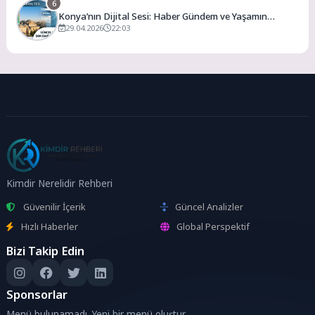
6
Konya’nın Dijital Sesi: Haber Gündem ve Yaşamın
Merkezi
29.04.2026
22:03
Kimdir Nerelidir Rehberi
Güvenilir İçerik
Güncel Analizler
Hızlı Haberler
Global Perspektif
Bizi Takip Edin
Sponsorlar
Menü bulunamadı. Yeni bir menü oluştur.