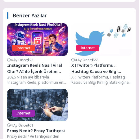
Benzer Yazılar
İnternet
İnternet
4 Ay Önce
26
4 Ay Önce
22
Instagram Reels Nasıl Viral
X (Twitter) Platformu,
Olur? AI ile İçerik Üretim
Hashtag Kaosu ve Bilgi
2026 Nisan ayı itibarıyla
X (Twitter) Platformu, Hashtag
Rehberi
Kirliliği Bataklığına mı
Instagram Reels, platformun en
Kaosu ve Bilgi Kirliliği Bataklığına
Sürükleniyor?
güçlü keşif aracı olmaya devam
mı Sürükleniyor? Dijital çağın en
ediyor. Her...
güçlü...
İnternet
4 Ay Önce
31
Proxy Nedir? Proxy Tarihçesi
Proxy nedir? Ve tarihçesinden