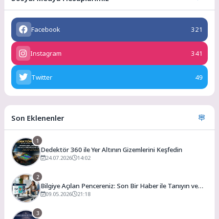
Facebook
321
Instagram
341
Twitter
49
Son Eklenenler
1
Dedektör 360 ile Yer Altının Gizemlerini Keşfedin
24.07.2026
14:02
2
Bilgiye Açılan Pencereniz: Son Bir Haber ile Tanıyın ve
Keşfedin
09.05.2026
21:18
3