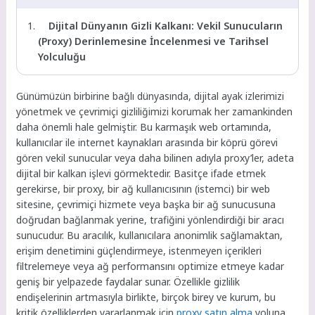
Dijital Dünyanın Gizli Kalkanı: Vekil Sunucuların
(Proxy) Derinlemesine İncelenmesi ve Tarihsel
Yolculuğu
Günümüzün birbirine bağlı dünyasında, dijital ayak izlerimizi
yönetmek ve çevrimiçi gizliliğimizi korumak her zamankinden
daha önemli hale gelmiştir. Bu karmaşık web ortamında,
kullanıcılar ile internet kaynakları arasında bir köprü görevi
gören vekil sunucular veya daha bilinen adıyla proxy’ler, adeta
dijital bir kalkan işlevi görmektedir. Basitçe ifade etmek
gerekirse, bir proxy, bir ağ kullanıcısının (istemci) bir web
sitesine, çevrimiçi hizmete veya başka bir ağ sunucusuna
doğrudan bağlanmak yerine, trafiğini yönlendirdiği bir aracı
sunucudur. Bu aracılık, kullanıcılara anonimlik sağlamaktan,
erişim denetimini güçlendirmeye, istenmeyen içerikleri
filtrelemeye veya ağ performansını optimize etmeye kadar
geniş bir yelpazede faydalar sunar. Özellikle gizlilik
endişelerinin artmasıyla birlikte, birçok birey ve kurum, bu
kritik özelliklerden yararlanmak için
proxy satın alma
yoluna