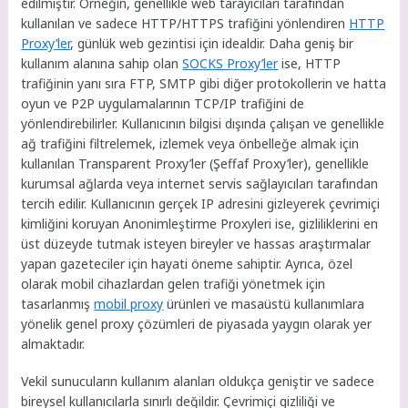
edilmiştir. Örneğin, genellikle web tarayıcıları tarafından
kullanılan ve sadece HTTP/HTTPS trafiğini yönlendiren
HTTP
Proxy’ler
, günlük web gezintisi için idealdir. Daha geniş bir
kullanım alanına sahip olan
SOCKS Proxy’ler
ise, HTTP
trafiğinin yanı sıra FTP, SMTP gibi diğer protokollerin ve hatta
oyun ve P2P uygulamalarının TCP/IP trafiğini de
yönlendirebilirler. Kullanıcının bilgisi dışında çalışan ve genellikle
ağ trafiğini filtrelemek, izlemek veya önbelleğe almak için
kullanılan Transparent Proxy’ler (Şeffaf Proxy’ler), genellikle
kurumsal ağlarda veya internet servis sağlayıcıları tarafından
tercih edilir. Kullanıcının gerçek IP adresini gizleyerek çevrimiçi
kimliğini koruyan Anonimleştirme Proxyleri ise, gizliliklerini en
üst düzeyde tutmak isteyen bireyler ve hassas araştırmalar
yapan gazeteciler için hayati öneme sahiptir. Ayrıca, özel
olarak mobil cihazlardan gelen trafiği yönetmek için
tasarlanmış
mobil proxy
ürünleri ve masaüstü kullanımlara
yönelik genel proxy çözümleri de piyasada yaygın olarak yer
almaktadır.
Vekil sunucuların kullanım alanları oldukça geniştir ve sadece
bireysel kullanıcılarla sınırlı değildir. Çevrimiçi gizliliği ve