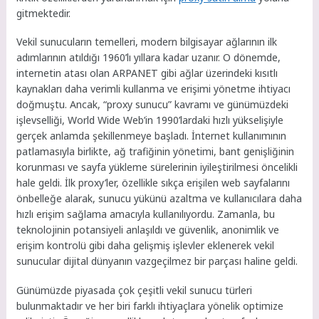
gitmektedir.
Vekil sunucuların temelleri, modern bilgisayar ağlarının ilk
adımlarının atıldığı 1960’lı yıllara kadar uzanır. O dönemde,
internetin atası olan ARPANET gibi ağlar üzerindeki kısıtlı
kaynakları daha verimli kullanma ve erişimi yönetme ihtiyacı
doğmuştu. Ancak, “proxy sunucu” kavramı ve günümüzdeki
işlevselliği, World Wide Web’in 1990’lardaki hızlı yükselişiyle
gerçek anlamda şekillenmeye başladı. İnternet kullanımının
patlamasıyla birlikte, ağ trafiğinin yönetimi, bant genişliğinin
korunması ve sayfa yükleme sürelerinin iyileştirilmesi öncelikli
hale geldi. İlk proxy’ler, özellikle sıkça erişilen web sayfalarını
önbelleğe alarak, sunucu yükünü azaltma ve kullanıcılara daha
hızlı erişim sağlama amacıyla kullanılıyordu. Zamanla, bu
teknolojinin potansiyeli anlaşıldı ve güvenlik, anonimlik ve
erişim kontrolü gibi daha gelişmiş işlevler eklenerek vekil
sunucular dijital dünyanın vazgeçilmez bir parçası haline geldi.
Günümüzde piyasada çok çeşitli vekil sunucu türleri
bulunmaktadır ve her biri farklı ihtiyaçlara yönelik optimize