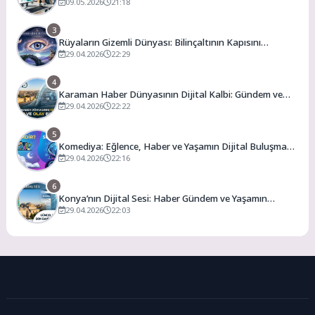
Keşfedin
09.05.2026
21:18
3
Rüyaların Gizemli Dünyası: Bilinçaltının Kapısını
Aralamak
29.04.2026
22:29
4
Karaman Haber Dünyasının Dijital Kalbi: Gündem ve
Olay
29.04.2026
22:22
5
Komediya: Eğlence, Haber ve Yaşamın Dijital Buluşma
Noktası
29.04.2026
22:16
6
Konya’nın Dijital Sesi: Haber Gündem ve Yaşamın
Merkezi
29.04.2026
22:03