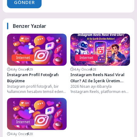
GÖNDER
Benzer Yazılar
İnternet
İnternet
4 Ay Önce
29
4 Ay Önce
28
İnstagram Profil Fotoğrafı
Instagram Reels Nasıl Viral
Büyütme
Olur? AI ile İçerik Üretim
Instagram profil fotoğrafı, bir
2026 Nisan ayı itibarıyla
Rehberi
kullanıcının hesabını temsil eden
Instagram Reels, platformun en
ve genellikle küçük boyutlarda
güçlü keşif aracı olmaya devam
görüntülenen bir resimdir....
ediyor. Her...
İnternet
4 Ay Önce
20