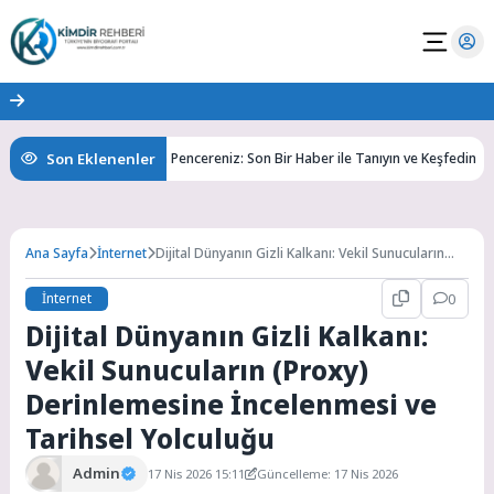
Son Eklenenler
Bilgiye Açılan Pencereniz: Son Bir Haber ile Tanıyın ve Keşfedin
Ana Sayfa
İnternet
Dijital Dünyanın Gizli Kalkanı: Vekil Sunucuların
(Proxy) Derinlemesine İncelenmesi ve Tarihsel
Yolculuğu
İnternet
0
Dijital Dünyanın Gizli Kalkanı:
Vekil Sunucuların (Proxy)
Derinlemesine İncelenmesi ve
Tarihsel Yolculuğu
Admin
17 Nis 2026 15:11
Güncelleme: 17 Nis 2026