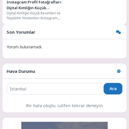
Instagram Profil Fotoğrafları:
Dijital Kimliğin Küçük
Dijital Kimliğin Küçük Resimleri ve
Resimleri ve Büyütme
Büyütme Yöntemleri Instagram,
Yöntemleri
küresel çapta milyarlarca
kullanıcıya ev sahipliği yapan...
Son Yorumlar
Yorum bulunamadı.
Hava Durumu
Ara
Bir hata oluştu. Lütfen tekrar deneyin.