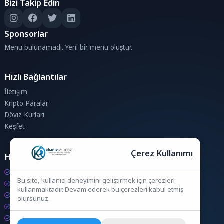
Bizi Takip Edin
Sponsorlar
Menü bulunamadı. Yeni bir menü oluştur.
Hızlı Bağlantılar
İletişim
Kripto Paralar
Döviz Kurları
Keşfet
Çerez Kullanımı
Hesaplamalar
Kripto Para Hesaplama
Bu site, kullanıcı deneyimini geliştirmek için çerezleri
Döviz Hesaplama
kullanmaktadır. Devam ederek bu çerezleri kabul etmiş
KDV Hesaplama
olursunuz.
İndirim Hesaplama
Zam Hesaplama