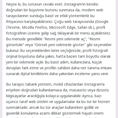
Neyse ki, bu sorunun cevabı evet. Instagram’ın kendisi
doğrudan bir büyütme butonu sunmasa da, modern web
tarayıcılarının sunduğu basit ve etkili yöntemlerle bu
ihtiyacınızı karşılayabilirsiniz. Çoğu web tarayıcısında (Google
Chrome, Mozilla Firefox, Microsoft Edge, Safari vb.), profil
fotoğrafının üzerine gelip sağ tıklayarak bir menü açabilirsiniz.
Bu menüde genellikle “Resmi yeni sekmede aç”, “Resmi
görüntüle” veya “Görseli yeni sekmede göster” gibi seçenekler
bulunur. Bu seçeneklerden birini seçtiğinizde, profil fotoğrafı
orijinal boyutuna daha yakın, hatta bazen tam boyutlu olarak
yeni bir sekmede açılır. Bu basit adım, kullanıcılara, küçük
detayları fark etme ve profilin sahibini daha net tanıma imkanı
sunarak dijital kimliklerini daha yakından inceleme şansı verir.
Bu tarayıcı tabanlı yöntem, mobil cihazlardan Instagram’a
erişirken doğrudan kullanılamasa da, masaüstü veya dizüstü
bilgisayarlar aracılığıyla kolayca uygulanabilir. Ayrıca, bazı
üçüncü taraf web siteleri ve uygulamalar da bu tür bir hizmet
sunmaktadır; ancak bu tür araçları kullanırken gizlilik ve
güvenlik konularına azami dikkat göstermek hayati önem