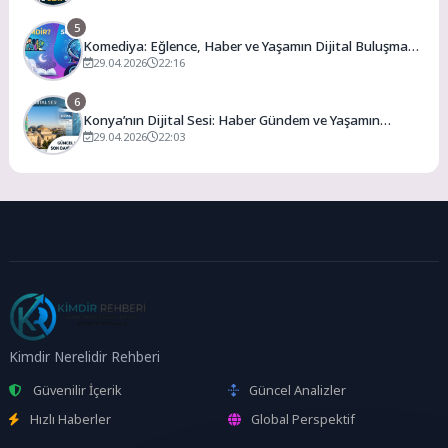
5
Komediya: Eğlence, Haber ve Yaşamın Dijital Buluşma
Noktası
29.04.2026
22:16
6
Konya’nın Dijital Sesi: Haber Gündem ve Yaşamın
Merkezi
29.04.2026
22:03
Kimdir Nerelidir Rehberi
Güvenilir İçerik
Güncel Analizler
Hızlı Haberler
Global Perspektif