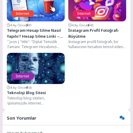
İnternet
İnternet
4 Ay Önce
81
4 Ay Önce
43
Telegram Hesap Silme Nasıl
İnstagram Profil Fotoğrafı
Yapılır? Hesap Silme Linki –
Büyütme
```json { "title": "Dijital Temizlik
Instagram profil fotoğrafı, bir
2026 Güncel Rehber
Zamanı: Telegram Hesabınızı
kullanıcının hesabını temsil eden
Kalıcı Olarak Silme Rehberi",
ve genellikle küçük boyutlarda
"summary": "Popüler
görüntülenen bir resimdir....
mesajlaşma...
İnternet
4 Ay Önce
26
Teknoloji Blog Sitesi
Teknoloji blog siteleri,
günümüzde internet
kullanıcılarının teknolojiyle ilgili
bilgiye erişimini sağlayan önemli
Son Yorumlar
platformlardan biridir. Bu...