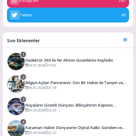
Instagram
341
Twitter
49
Son Eklenenler
1
Dedektör 360 ile Yer Altının Gizemlerini Keşfedin
24.07.2026
14:02
2
Bilgiye Açılan Pencereniz: Son Bir Haber ile Tanıyın ve
Keşfedin
09.05.2026
21:18
3
Rüyaların Gizemli Dünyası: Bilinçaltının Kapısını
Aralamak
29.04.2026
22:29
4
Karaman Haber Dünyasının Dijital Kalbi: Gündem ve
Olay
29.04.2026
22:22