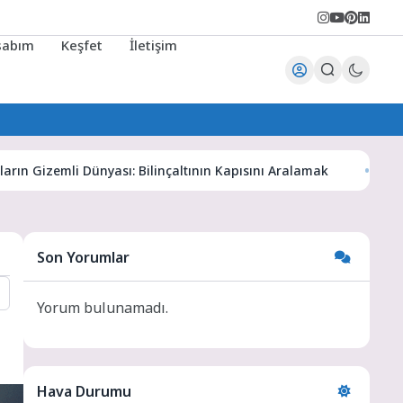
sabım
Keşfet
İletişim
zemli Dünyası: Bilinçaltının Kapısını Aralamak
Karaman Ha
Son Yorumlar
Yorum bulunamadı.
Hava Durumu