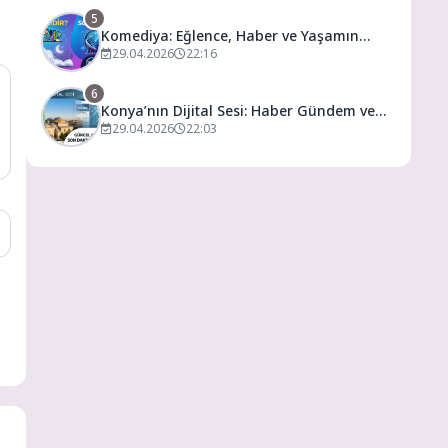
5
Komediya: Eğlence, Haber ve Yaşamın
Dijital Buluşma Noktası
29.04.2026
22:16
6
Konya’nın Dijital Sesi: Haber Gündem ve
Yaşamın Merkezi
29.04.2026
22:03