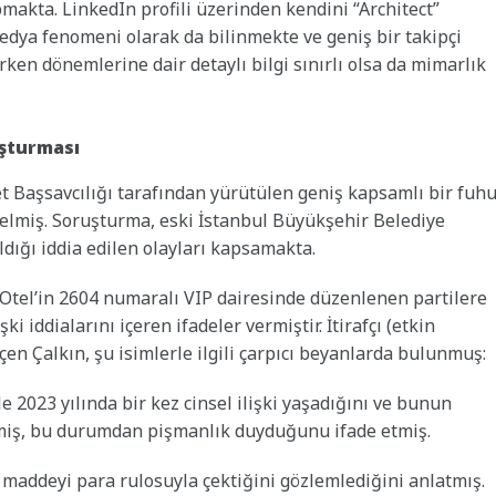
makta. LinkedIn profili üzerinden kendini “Architect”
edya fenomeni olarak da bilinmekte ve geniş bir takipçi
rken dönemlerine dair detaylı bilgi sınırlı olsa da mimarlık
uşturması
et Başsavcılığı tarafından yürütülen geniş kapsamlı bir fuh
miş. Soruşturma, eski İstanbul Büyükşehir Belediye
dığı iddia edilen olayları kapsamakta.
 Otel’in 2604 numaralı VIP dairesinde düzenlenen partilere
i iddialarını içeren ifadeler vermiştir. İtirafçı (etkin
 Çalkın, şu isimlerle ilgili çarpıcı beyanlarda bulunmuş:
2023 yılında bir kez cinsel ilişki yaşadığını ve bunun
rtmiş, bu durumdan pişmanlık duyduğunu ifade etmiş.
 maddeyi para rulosuyla çektiğini gözlemlediğini anlatmış.