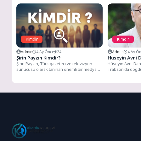
Kimdir
Kimdir
Admin
4 Ay Önce
24
Admin
4 Ay Ö
Şirin Payzın Kimdir?
Hüseyin Avni 
Şirin Payzın, Türk gazeteci ve televizyon
Hüseyin Avni Dany
sunucusu olarak tanınan önemli bir medya
Trabzon'da doğdu.
figürü. Şirin Payzın,...
Trabzon'daki İsk
başladı....