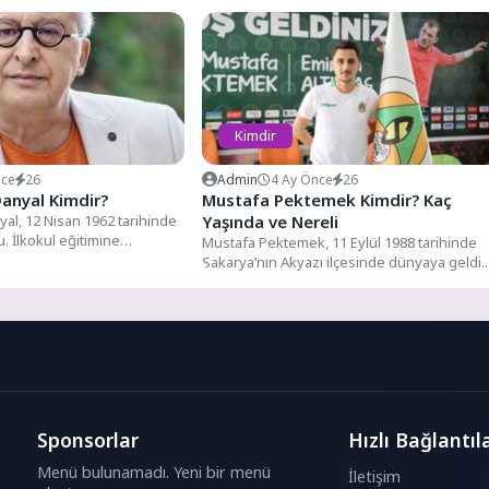
Kimdir
nce
26
Admin
4 Ay Önce
26
Danyal Kimdir?
Mustafa Pektemek Kimdir? Kaç
al, 12 Nisan 1962 tarihinde
Yaşında ve Nereli
 İlkokul eğitimine
Mustafa Pektemek, 11 Eylül 1988 tarihinde
enderpaşa İlkokulu'nda
Sakarya’nın Akyazı ilçesinde dünyaya geldi.
Futbol hayatına 1999 yılında...
Sponsorlar
Hızlı Bağlantıl
Menü bulunamadı. Yeni bir menü
İletişim