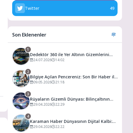
Twitter
49
Son Eklenenler
1
Dedektör 360 ile Yer Altının Gizemlerini
Keşfedin
24.07.2026
14:02
2
Bilgiye Açılan Pencereniz: Son Bir Haber ile
Tanıyın ve Keşfedin
09.05.2026
21:18
3
Rüyaların Gizemli Dünyası: Bilinçaltının
Kapısını Aralamak
29.04.2026
22:29
4
Karaman Haber Dünyasının Dijital Kalbi:
Gündem ve Olay
29.04.2026
22:22