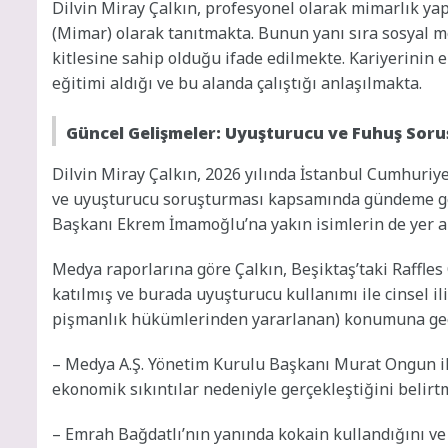
Dilvin Miray Çalkın, profesyonel olarak mimarlık yap
(Mimar) olarak tanıtmakta. Bunun yanı sıra sosyal m
kitlesine sahip olduğu ifade edilmekte. Kariyerinin e
eğitimi aldığı ve bu alanda çalıştığı anlaşılmakta.
Güncel Gelişmeler: Uyuşturucu ve Fuhuş Sor
Dilvin Miray Çalkın, 2026 yılında İstanbul Cumhuriy
ve uyuşturucu soruşturması kapsamında gündeme gel
Başkanı Ekrem İmamoğlu’na yakın isimlerin de yer al
Medya raporlarına göre Çalkın, Beşiktaş’taki Raffles
katılmış ve burada uyuşturucu kullanımı ile cinsel ilişk
pişmanlık hükümlerinden yararlanan) konumuna geçen
– Medya A.Ş. Yönetim Kurulu Başkanı Murat Ongun ile 
ekonomik sıkıntılar nedeniyle gerçekleştiğini beli
– Emrah Bağdatlı’nın yanında kokain kullandığını ve