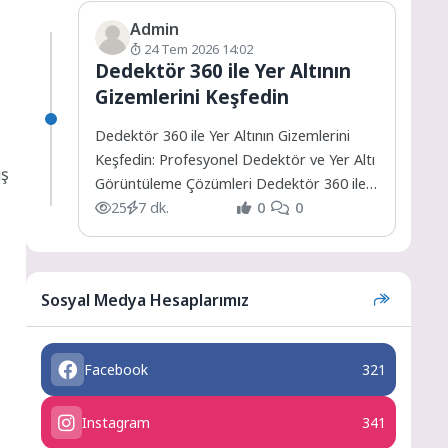
Admin
24 Tem 2026 14:02
Dedektör 360 ile Yer Altının
Gizemlerini Keşfedin
Dedektör 360 ile Yer Altının Gizemlerini
Keşfedin: Profesyonel Dedektör ve Yer Altı
uş
Görüntüleme Çözümleri Dedektör 360 ile
Yer Altının Gizemlerini...
25
7 dk.
0
0
Sosyal Medya Hesaplarımız
Facebook
321
Instagram
341