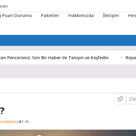
fedin
ig Puan Durumu
Paketler
Hakkımızda
İletişim
He
cereniz: Son Bir Haber ile Tanıyın ve Keşfedin
Rüyaların Gi
0
?
örüntüleme
3 dk.