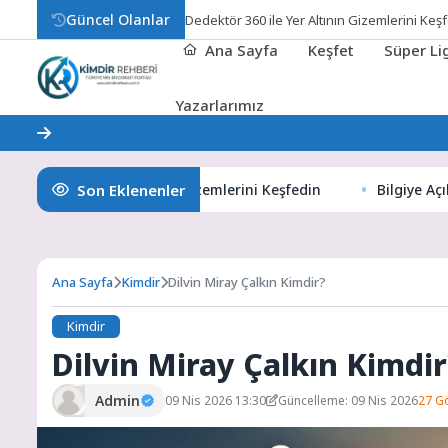
Güncel Olanlar
Dedektör 360 ile Yer Altının Gizemlerini Keş
Ana Sayfa
Keşfet
Süper L
Yazarlarımız
Son Eklenenler
 360 ile Yer Altının Gizemlerini Keşfedin
Bilgiye Açılan Pen
Ana Sayfa
Kimdir
Dilvin Miray Çalkın Kimdir?
Kimdir
Dilvin Miray Çalkın Kimdir
Admin
09 Nis 2026 13:30
Güncelleme: 09 Nis 2026
27 G