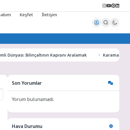
sabım
Keşfet
İletişim
sı: Bilinçaltının Kapısını Aralamak
Karaman Haber Dünyası
Son Yorumlar
Yorum bulunamadı.
Hava Durumu