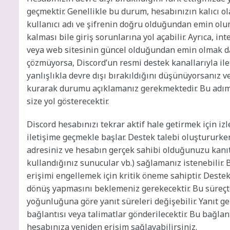
geçmektir. Genellikle bu durum, hesabınızın kalıcı 
kullanıcı adı ve şifrenin doğru olduğundan emin olun
kalması bile giriş sorunlarına yol açabilir. Ayrıca, 
veya web sitesinin güncel olduğundan emin olmak da f
çözmüyorsa, Discord’un resmi destek kanallarıyla il
yanlışlıkla devre dışı bırakıldığını düşünüyorsanız v
kurarak durumu açıklamanız gerekmektedir. Bu adım,
size yol gösterecektir.
Discord hesabınızı tekrar aktif hale getirmek için iz
iletişime geçmekle başlar. Destek talebi oluştururken,
adresiniz ve hesabın gerçek sahibi olduğunuzu kanıtl
kullandığınız sunucular vb.) sağlamanız istenebilir. 
erişimi engellemek için kritik öneme sahiptir. Destek
dönüş yapmasını beklemeniz gerekecektir. Bu süreçte 
yoğunluğuna göre yanıt süreleri değişebilir. Yanıt ge
bağlantısı veya talimatlar gönderilecektir. Bu bağlan
hesabınıza yeniden erişim sağlayabilirsiniz.