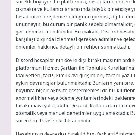
sürekli büyüyen bu platformda, hesapların aniden de
çıkmakta ve kullanıcılar arasında büyük bir endişe y
hesabınızın erişilemez olduğunu görmek, dijital düny
unutmayın, bu durum bir panik sebebi olmamalıdır; ç
geri dönmek mümkündür. Bu makale, Discord hesabını
karşılaşıldığında izlenmesi gereken adımlar ve gele
önlemler hakkında detaylı bir rehber sunmaktadır.
Discord hesaplarının devre dışı bırakılmasının ardınd
platformun Hizmet Şartları ile Topluluk Kuralları’na
faaliyetleri, taciz, kimlik avı girişimleri, zararlı yaz
aykırı davranışlar bulunmaktadır. Bunların yanı sıra,
boyunca hiçbir aktivite göstermemesi de bir kilitlenm
anormallikler veya ödeme yöntemlerindeki beklenmedi
bırakılmaya yol açabilir. Discord, kullanıcılarının 
otomatik veya manuel denetimler uygulamaktadır. Bu
sürecinin ilk ve en kritik adımıdır.
Hesabınızın devre dışı bırakıldığını fark ettiğinizde