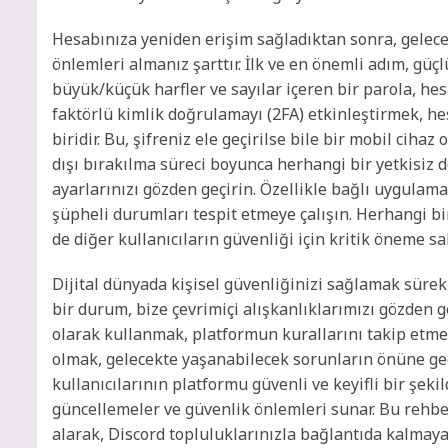
Hesabınıza yeniden erişim sağladıktan sonra, gelec
önlemleri almanız şarttır. İlk ve en önemli adım, güçl
büyük/küçük harfler ve sayılar içeren bir parola, hesa
faktörlü kimlik doğrulamayı (2FA) etkinleştirmek, he
biridir. Bu, şifreniz ele geçirilse bile bir mobil ciha
dışı bırakılma süreci boyunca herhangi bir yetkisiz 
ayarlarınızı gözden geçirin. Özellikle bağlı uygulamal
şüpheli durumları tespit etmeye çalışın. Herhangi b
de diğer kullanıcıların güvenliği için kritik öneme sah
Dijital dünyada kişisel güvenliğinizi sağlamak sürekl
bir durum, bize çevrimiçi alışkanlıklarımızı gözden g
olarak kullanmak, platformun kurallarını takip etmek
olmak, gelecekte yaşanabilecek sorunların önüne ge
kullanıcılarının platformu güvenli ve keyifli bir şek
güncellemeler ve güvenlik önlemleri sunar. Bu rehbe
alarak, Discord topluluklarınızla bağlantıda kalmaya