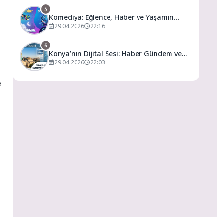
5
Komediya: Eğlence, Haber ve Yaşamın
Dijital Buluşma Noktası
29.04.2026
22:16
6
Konya’nın Dijital Sesi: Haber Gündem ve
Yaşamın Merkezi
29.04.2026
22:03
e