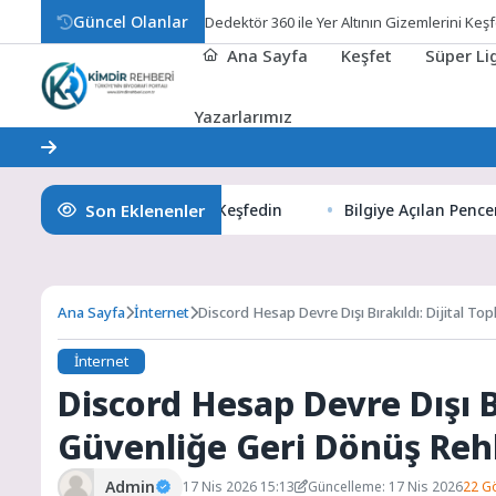
Güncel Olanlar
Bilgiye Açılan Pencereniz: Son
Ana Sayfa
Keşfet
Süper L
Yazarlarımız
Son Eklenenler
 Altının Gizemlerini Keşfedin
Bilgiye Açılan Pencereniz: So
Ana Sayfa
İnternet
Discord Hesap Devre Dışı Bırakıldı: Dijital T
İnternet
Discord Hesap Devre Dışı Bı
Güvenliğe Geri Dönüş Reh
Admin
17 Nis 2026 15:13
Güncelleme: 17 Nis 2026
22 G