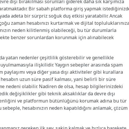
vre dışı bırakılması sorunları giderek daha sık karşımıza
aratmaktadır. Bir sabah platforma giriş yapmak istediğinizd
ada adeta bir sürpriz soğuk duş etkisi yaratabilir. Ancak
oğu zaman hesabınızı kurtarmak ve dijital topluluklarınız
zın neden kilitlenmiş olabileceği, bu tür durumlarla
cekte benzer sorunlardan korunmak için alınabilecek
a yatan nedenler çeşitlilik gösterebilir ve genellikle
 uyulmamasıyla ilişkilidir. Yaygın sebepler arasında spam
ılım paylaşımı veya diğer yasa dışı aktiviteler gibi kurallara
 hesabın uzun süre pasif kalması, yani belirli bir süre
e nedeni olabilir. Nadiren de olsa, hesap bilgilerinizdeki
k değişiklikler gibi teknik aksaklıklar da devre dışı
güvenliğini ve platformun bütünlüğünü korumak adına bu tür
 sebeple, hesabınızın neden kapatıldığını anlamak, çözüm
 yapmanız gereken ilk şey, sakin kalmak ve hızlıca harekete