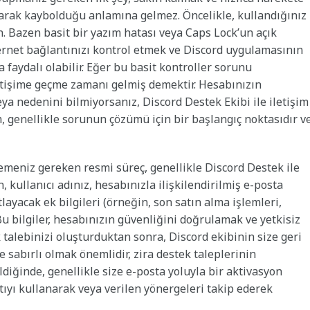
olarak kaybolduğu anlamına gelmez. Öncelikle, kullandığınız
. Bazen basit bir yazım hatası veya Caps Lock’un açık
internet bağlantınızı kontrol etmek ve Discord uygulamasının
aydalı olabilir. Eğer bu basit kontroller sorunu
etişime geçme zamanı gelmiş demektir. Hesabınızın
eya nedenini bilmiyorsanız, Discord Destek Ekibi ile iletişim
 genellikle sorunun çözümü için bir başlangıç noktasıdır v
lemeniz gereken resmi süreç, genellikle Discord Destek ile
 kullanıcı adınız, hesabınızla ilişkilendirilmiş e-posta
ayacak ek bilgileri (örneğin, son satın alma işlemleri,
Bu bilgiler, hesabınızın güvenliğini doğrulamak ve yetkisiz
 talebinizi oluşturduktan sonra, Discord ekibinin size geri
sabırlı olmak önemlidir, zira destek taleplerinin
ldiğinde, genellikle size e-posta yoluyla bir aktivasyon
tıyı kullanarak veya verilen yönergeleri takip ederek