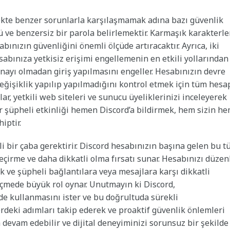
ekte benzer sorunlarla karşılaşmamak adına bazı güvenlik
ü ve benzersiz bir parola belirlemektir. Karmaşık karakterler
bınızın güvenliğini önemli ölçüde artıracaktır. Ayrıca, iki
sabınıza yetkisiz erişimi engellemenin en etkili yollarından
z onayı olmadan giriş yapılmasını engeller. Hesabınızın devre
değişiklik yapılıp yapılmadığını kontrol etmek için tüm hesa
ar, yetkili web siteleri ve sunucu üyeliklerinizi inceleyerek
ir şüpheli etkinliği hemen Discord’a bildirmek, hem sizin h
iptir.
i bir çaba gerektirir. Discord hesabınızın başına gelen bu t
eçirme ve daha dikkatli olma fırsatı sunar. Hesabınızı düzen
 ve şüpheli bağlantılara veya mesajlara karşı dikkatli
çmede büyük rol oynar. Unutmayın ki Discord,
ilde kullanmasını ister ve bu doğrultuda sürekli
rdeki adımları takip ederek ve proaktif güvenlik önlemleri
 devam edebilir ve dijital deneyiminizi sorunsuz bir şekilde