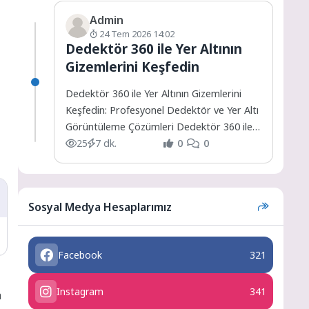
Admin
24 Tem 2026 14:02
Dedektör 360 ile Yer Altının
Gizemlerini Keşfedin
Dedektör 360 ile Yer Altının Gizemlerini
Keşfedin: Profesyonel Dedektör ve Yer Altı
Görüntüleme Çözümleri Dedektör 360 ile
Yer Altının Gizemlerini...
25
7 dk.
0
0
Sosyal Medya Hesaplarımız
Facebook
321
Instagram
341
a