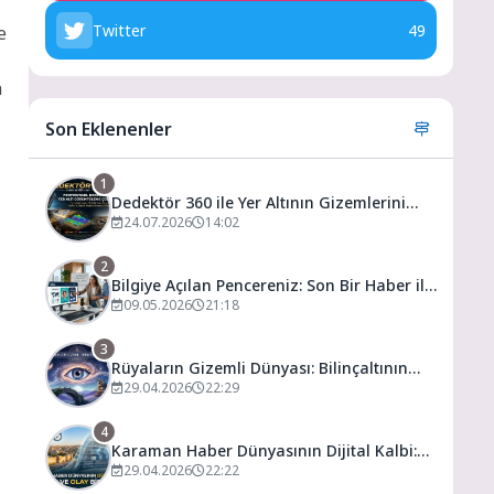
Twitter
49
e
a
Son Eklenenler
1
Dedektör 360 ile Yer Altının Gizemlerini
Keşfedin
24.07.2026
14:02
2
Bilgiye Açılan Pencereniz: Son Bir Haber ile
Tanıyın ve Keşfedin
09.05.2026
21:18
3
Rüyaların Gizemli Dünyası: Bilinçaltının
Kapısını Aralamak
29.04.2026
22:29
4
Karaman Haber Dünyasının Dijital Kalbi:
Gündem ve Olay
29.04.2026
22:22