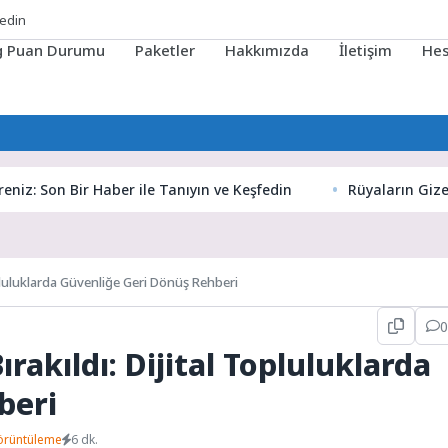
ig Puan Durumu
Paketler
Hakkımızda
İletişim
He
n Bir Haber ile Tanıyın ve Keşfedin
Rüyaların Gizemli Dünya
opluluklarda Güvenliğe Geri Dönüş Rehberi
0
rakıldı: Dijital Topluluklarda
beri
örüntüleme
6 dk.