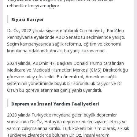
rehberlik etmeyi amaçlıyor.
Siyasi Kariyer
Dr. Öz, 2022 yılında siyasete atılarak Cumhuriyetçi Parti’den
Pennsylvania eyaletinde ABD Senatosu seçimlerinde yarıştı.
Seçim kampanyasında sağlık reformu, eğitim ve ekonomi
konularına odaklandı. Ancak, bu yarışı kazanamadı.
2024 yılında, ABD’nin 47. Başkanı Donald Trump tarafından
Medicare ve Medicaid Hizmetleri Merkezi (CMS) Direktörlüğü
görevine aday gösterildi. Bu önemli rol, Amerikan sağlık
sisteminin yönetiminde büyük bir sorumluluk taşıyor ve Dr.
Öz’ün bu göreve atanması geniş yankı uyandırdı.
Deprem ve İnsani Yardım Faaliyetleri
2023 yılında Türkiye’de meydana gelen büyük depremler
sonrasında Dr. Öz, Hatay’da depremzedeleri ziyaret etmiş ve
yardım çalışmalarına katıldı. Türk kökenli bir isim olarak, sık sık
Türkiye’ye ziyaretlerde bulunan Dr. Öz, insani yardım