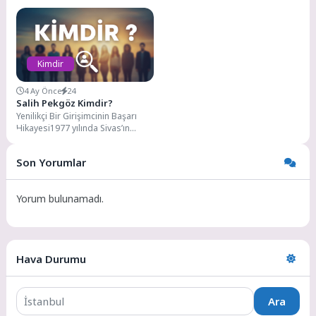
müzik dünyasının...
dünyaya gelmiştir. Futbol hayatına
2005 yılında...
Kimdir
4 Ay Önce
24
Salih Pekgöz Kimdir?
Yenilikçi Bir Girişimcinin Başarı
Hikayesi1977 yılında Sivas’ın
Akıncılar ilçesinde dünyaya gelen
Salih Pekgöz, erken yaşlardan...
Son Yorumlar
Yorum bulunamadı.
Hava Durumu
Ara