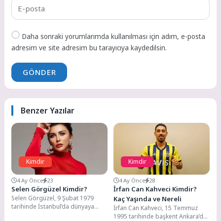
Daha sonraki yorumlarımda kullanılması için adım, e-posta
adresim ve site adresim bu tarayıcıya kaydedilsin.
GÖNDER
Benzer Yazılar
Kimdir
Kimdir
4 Ay Önce
23
4 Ay Önce
28
Selen Görgüzel Kimdir?
İrfan Can Kahveci Kimdir?
Selen Görgüzel, 9 Şubat 1979
Kaç Yaşında ve Nereli
tarihinde İstanbul’da dünyaya
İrfan Can Kahveci, 15 Temmuz
gelmiş. Türk televizyon, sinema ve
1995 tarihinde başkent Ankara’da