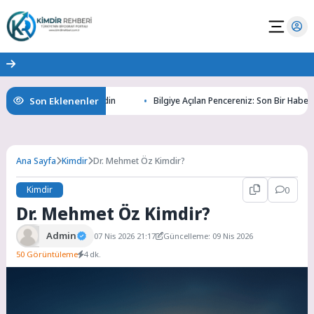
Son Eklenenler
ın Gizemlerini Keşfedin
Bilgiye Açılan Pencereniz: Son Bir Haber ile Ta
Ana Sayfa
Kimdir
Dr. Mehmet Öz Kimdir?
Kimdir
0
Dr. Mehmet Öz Kimdir?
Admin
07 Nis 2026 21:17
Güncelleme: 09 Nis 2026
50 Görüntüleme
4 dk.