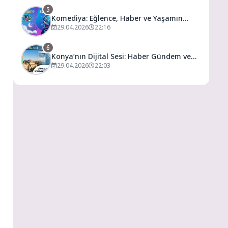
5
Komediya: Eğlence, Haber ve Yaşamın
Dijital Buluşma Noktası
29.04.2026
22:16
6
Konya’nın Dijital Sesi: Haber Gündem ve
Yaşamın Merkezi
29.04.2026
22:03