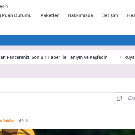
ig Puan Durumu
Paketler
Hakkımızda
İletişim
He
cereniz: Son Bir Haber ile Tanıyın ve Keşfedin
Rüyaların Giz
0
örüntüleme
6 dk.