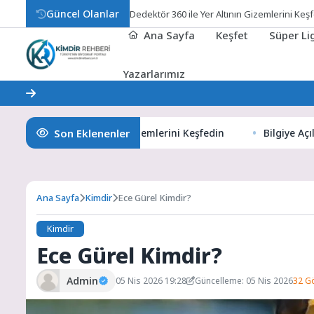
Güncel Olanlar
Bilgi
Ana Sayfa
Keşfet
Süper L
Yazarlarımız
Son Eklenenler
360 ile Yer Altının Gizemlerini Keşfedin
Bilgiye Açılan Pen
Ana Sayfa
Kimdir
Ece Gürel Kimdir?
Kimdir
Ece Gürel Kimdir?
Admin
05 Nis 2026 19:28
Güncelleme: 05 Nis 2026
32 G