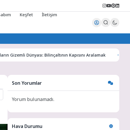
sabım
Keşfet
İletişim
emli Dünyası: Bilinçaltının Kapısını Aralamak
Karaman Hab
Son Yorumlar
Yorum bulunamadı.
Hava Durumu