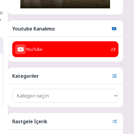
su
y
Youtube Kanalımız
YouTube
23
Kategoriler
Rastgele İçerik