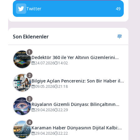
Twitter
49
Son Eklenenler
1
Dedektör 360 ile Yer Altının Gizemlerini
Keşfedin
24.07.2026
14:02
2
Bilgiye Açılan Pencereniz: Son Bir Haber ile
Tanıyın ve Keşfedin
09.05.2026
21:18
3
Rüyaların Gizemli Dünyası: Bilinçaltının
Kapısını Aralamak
29.04.2026
22:29
4
Karaman Haber Dünyasının Dijital Kalbi:
Gündem ve Olay
29.04.2026
22:22