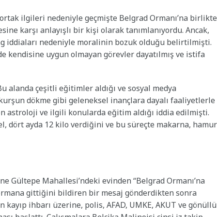
n ortak ilgileri nedeniyle geçmişte Belgrad Ormanı’na birlikte
vresine karşı anlayışlı bir kişi olarak tanımlanıyordu. Ancak,
 iddiaları nedeniyle moralinin bozuk olduğu belirtilmişti.
nde kendisine uygun olmayan görevler dayatılmış ve istifa
Bu alanda çeşitli eğitimler aldığı ve sosyal medya
 kurşun dökme gibi geleneksel inançlara dayalı faaliyetlerle
en astroloji ve ilgili konularda eğitim aldığı iddia edilmişti.
, dört ayda 12 kilo verdiğini ve bu süreçte makarna, hamur
hane Gültepe Mahallesi’ndeki evinden “Belgrad Ormanı’na
ormana gittiğini bildiren bir mesaj gönderdikten sonra
ın kayıp ihbarı üzerine, polis, AFAD, UMKE, AKUT ve gönüllü
sı başlattı. Çalışmalara Belçika Malinoisi cinsi iz takip