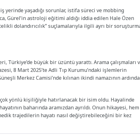
n iş yerinde yaşadığı sorunlar, istifa süreci ve mobbing
a, Gürel’in astroloji eğitimi aldığı iddia edilen Hale Özen
elikli dolandırıcılık” suçlamalarıyla ilgili ayrı bir soruşturm
ri, Türkiye’de büyük bir üzüntü yarattı. Arama çalışmaları 
zesi, 8 Mart 2025’te Adli Tıp Kurumu’ndaki işlemlerin
i Güneşli Merkez Camisi’nde kılınan ikindi namazının ardınd
çok yönlü kişiliğiyle hatırlanacak bir isim oldu. Hayalinde
i hayatının baharında aramızdan ayrıldı. Onun hikayesi, hem
dik trajedilerin hayatı nasıl değiştirebileceğini bir kez