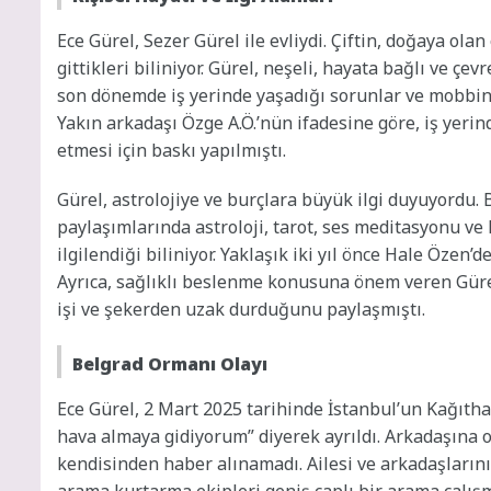
Ece Gürel, Sezer Gürel ile evliydi. Çiftin, doğaya ola
gittikleri biliniyor. Gürel, neşeli, hayata bağlı ve çe
son dönemde iş yerinde yaşadığı sorunlar ve mobbing
Yakın arkadaşı Özge A.Ö.’nün ifadesine göre, iş yeri
etmesi için baskı yapılmıştı.
Gürel, astrolojiye ve burçlara büyük ilgi duyuyordu. 
paylaşımlarında astroloji, tarot, ses meditasyonu ve
ilgilendiği biliniyor. Yaklaşık iki yıl önce Hale Özen’d
Ayrıca, sağlıklı beslenme konusuna önem veren Gürel
işi ve şekerden uzak durduğunu paylaşmıştı.
Belgrad Ormanı Olayı
Ece Gürel, 2 Mart 2025 tarihinde İstanbul’un Kağıt
hava almaya gidiyorum” diyerek ayrıldı. Arkadaşına 
kendisinden haber alınamadı. Ailesi ve arkadaşların
arama kurtarma ekipleri geniş çaplı bir arama çalışma