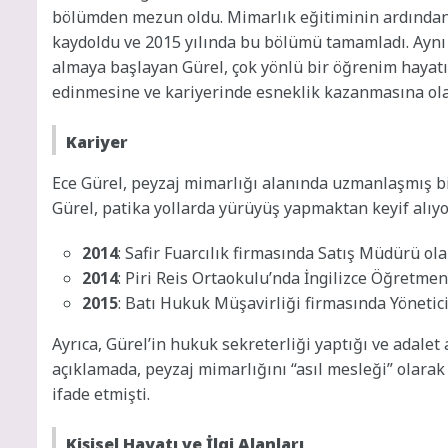
bölümden mezun oldu. Mimarlık eğitiminin ardından,
kaydoldu ve 2015 yılında bu bölümü tamamladı. Aynı
almaya başlayan Gürel, çok yönlü bir öğrenim hayatı s
edinmesine ve kariyerinde esneklik kazanmasına ola
Kariyer
Ece Gürel, peyzaj mimarlığı alanında uzmanlaşmış bi
Gürel, patika yollarda yürüyüş yapmaktan keyif alıyo
2014
: Safir Fuarcılık firmasında Satış Müdürü ola
2014
: Piri Reis Ortaokulu’nda İngilizce Öğretmeni
2015
: Batı Hukuk Müşavirliği firmasında Yönetici
Ayrıca, Gürel’in hukuk sekreterliği yaptığı ve adalet 
açıklamada, peyzaj mimarlığını “asıl mesleği” olara
ifade etmişti.
Kişisel Hayatı ve İlgi Alanları