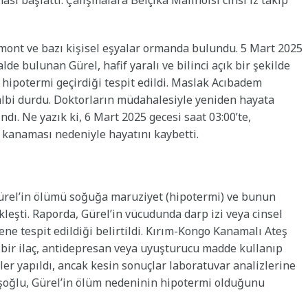
 mont ve bazı kişisel eşyalar ormanda bulundu. 5 Mart 2025
lde bulunan Gürel, hafif yaralı ve bilinci açık bir şekilde
r hipotermi geçirdiği tespit edildi. Maslak Acıbadem
kalbi durdu. Doktorların müdahalesiyle yeniden hayata
ı. Ne yazık ki, 6 Mart 2025 gecesi saat 03:00’te,
 kanaması nedeniyle hayatını kaybetti.
ürel’in ölümü soğuğa maruziyet (hipotermi) ve bunun
eşti. Raporda, Gürel’in vücudunda darp izi veya cinsel
ne tespit edildiği belirtildi. Kırım-Kongo Kanamalı Ateş
ngi bir ilaç, antidepresan veya uyuşturucu madde kullanıp
ler yapıldı, ancak kesin sonuçlar laboratuvar analizlerine
şoğlu, Gürel’in ölüm nedeninin hipotermi olduğunu