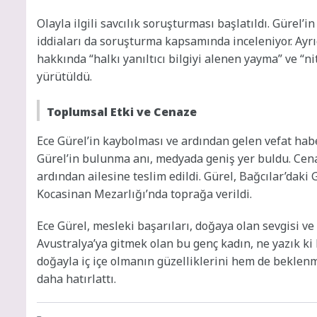
Olayla ilgili savcılık soruşturması başlatıldı. Gürel’i
iddiaları da soruşturma kapsamında inceleniyor. Ayrıc
hakkında “halkı yanıltıcı bilgiyi alenen yayma” ve “nit
yürütüldü.
Toplumsal Etki ve Cenaze
Ece Gürel’in kaybolması ve ardından gelen vefat habe
Gürel’in bulunma anı, medyada geniş yer buldu. Cena
ardından ailesine teslim edildi. Gürel, Bağcılar’dak
Kocasinan Mezarlığı’nda toprağa verildi.
Ece Gürel, mesleki başarıları, doğaya olan sevgisi ve 
Avustralya’ya gitmek olan bu genç kadın, ne yazık k
doğayla iç içe olmanın güzelliklerini hem de beklenme
daha hatırlattı.