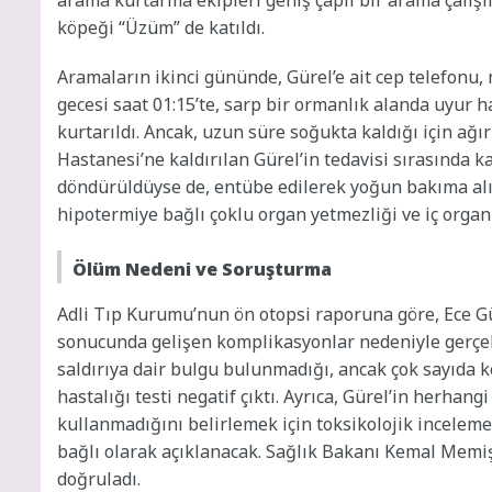
köpeği “Üzüm” de katıldı.
Aramaların ikinci gününde, Gürel’e ait cep telefonu,
gecesi saat 01:15’te, sarp bir ormanlık alanda uyur ha
kurtarıldı. Ancak, uzun süre soğukta kaldığı için ağı
Hastanesi’ne kaldırılan Gürel’in tedavisi sırasında 
döndürüldüyse de, entübe edilerek yoğun bakıma alınd
hipotermiye bağlı çoklu organ yetmezliği ve iç organ
Ölüm Nedeni ve Soruşturma
Adli Tıp Kurumu’nun ön otopsi raporuna göre, Ece G
sonucunda gelişen komplikasyonlar nedeniyle gerçekl
saldırıya dair bulgu bulunmadığı, ancak çok sayıda ke
hastalığı testi negatif çıktı. Ayrıca, Gürel’in herha
kullanmadığını belirlemek için toksikolojik inceleme
bağlı olarak açıklanacak. Sağlık Bakanı Kemal Memi
doğruladı.