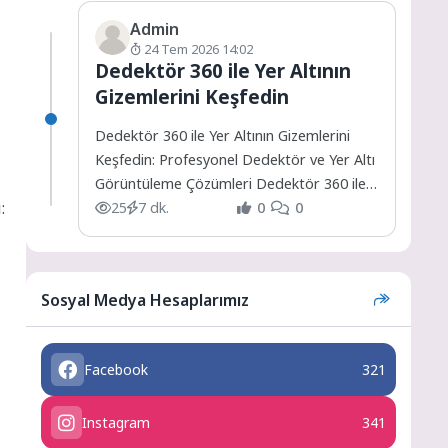
Admin
24 Tem 2026 14:02
Dedektör 360 ile Yer Altının
Gizemlerini Keşfedin
Dedektör 360 ile Yer Altının Gizemlerini
Keşfedin: Profesyonel Dedektör ve Yer Altı
Görüntüleme Çözümleri Dedektör 360 ile
:
Yer Altının Gizemlerini...
25
7 dk.
0
0
Sosyal Medya Hesaplarımız
Facebook
321
Instagram
341