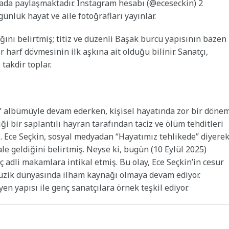
yada paylaşmaktadır. Instagram hesabı (@eceseckin) 2
ünlük hayat ve aile fotoğrafları yayınlar.
ığını belirtmiş; titiz ve düzenli Başak burcu yapısının bazen
ir harf dövmesinin ilk aşkına ait olduğu bilinir. Sanatçı,
takdir toplar.
m” albümüyle devam ederken, kişisel hayatında zor bir döne
iği bir saplantılı hayran tarafından taciz ve ölüm tehditleri
ş. Ece Seçkin, sosyal medyadan “Hayatımız tehlikede” diyere
e geldiğini belirtmiş. Neyse ki, bugün (10 Eylül 2025)
ç adli makamlara intikal etmiş. Bu olay, Ece Seçkin’in cesur
üzik dünyasında ilham kaynağı olmaya devam ediyor.
n yapısı ile genç sanatçılara örnek teşkil ediyor.