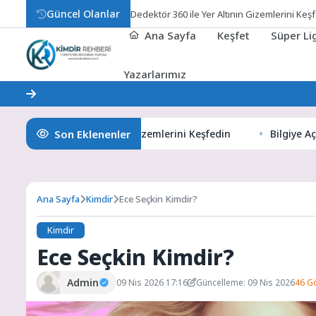
Güncel Olanlar
Bi
Ana Sayfa
Keşfet
Süper L
Yazarlarımız
Son Eklenenler
360 ile Yer Altının Gizemlerini Keşfedin
Bilgiye Açılan Pen
Ana Sayfa
Kimdir
Ece Seçkin Kimdir?
Kimdir
Ece Seçkin Kimdir?
Admin
09 Nis 2026 17:16
Güncelleme: 09 Nis 2026
46 G