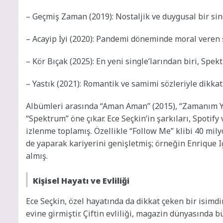
– Geçmiş Zaman (2019): Nostaljik ve duygusal bir sin
– Acayip İyi (2020): Pandemi döneminde moral veren 
– Kör Bıçak (2025): En yeni single’larından biri, Sp
– Yastık (2021): Romantik ve samimi sözleriyle dikkat
Albümleri arasında “Aman Aman” (2015), “Zamanım Yok
“Spektrum” öne çıkar. Ece Seçkin’in şarkıları, Spotif
izlenme toplamış. Özellikle “Follow Me” klibi 40 mily
de yaparak kariyerini genişletmiş; örneğin Enrique 
almış.
Kişisel Hayatı ve Evliliği
Ece Seçkin, özel hayatında da dikkat çeken bir isimdir.
evine girmiştir. Çiftin evliliği, magazin dünyasında 