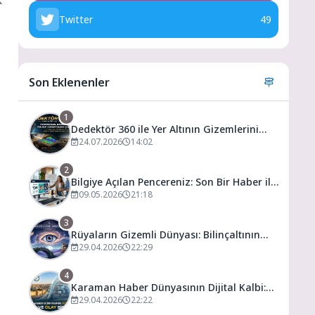
Twitter
49
Son Eklenenler
1
Dedektör 360 ile Yer Altının Gizemlerini
Keşfedin
24.07.2026
14:02
2
Bilgiye Açılan Pencereniz: Son Bir Haber ile
Tanıyın ve Keşfedin
09.05.2026
21:18
3
Rüyaların Gizemli Dünyası: Bilinçaltının
Kapısını Aralamak
29.04.2026
22:29
4
Karaman Haber Dünyasının Dijital Kalbi:
Gündem ve Olay
29.04.2026
22:22