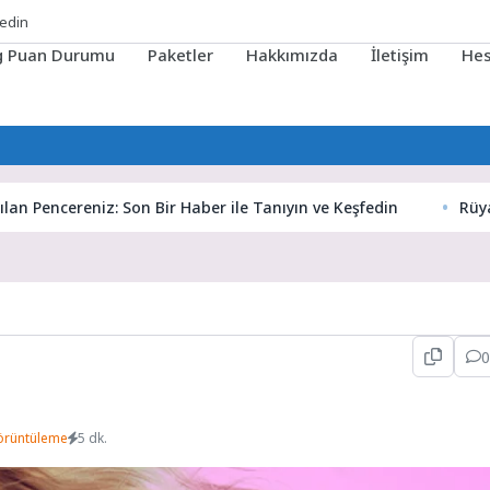
ig Puan Durumu
Paketler
Hakkımızda
İletişim
He
cereniz: Son Bir Haber ile Tanıyın ve Keşfedin
Rüyaların Gi
0
örüntüleme
5 dk.