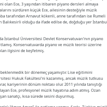
i olan Ece, 3 yaşından itibaren piyano dersleri almaya
malarını sürdüren küçük Ece, ailesinin desteğiyle müzik
baba tarafından Arnavut kökenli, anne tarafından ise Rumeli
n Balıkesirli olduğu da ifade edilse de, doğduğu yer İstanbu
da İstanbul Üniversitesi Devlet Konservatuvarı’nın piyano
ıtlamış. Konservatuvarda piyano ve müzik teorisi üzerine
an ilgisini de keşfetmiş.
a beklenmedik bir dönemeç yaşamıştır. Lise eğitimini
sitesi Hukuk Fakültesi’ni kazanmış, ancak müzik tutkusu
ar, kariyerinin dönüm noktası olur. 2011 yılında tanıştığı
layan Ece, profesyonel müzik hayatına adım atmış. Ozan
şan sanatçı, kısa sürede sesini duyurmuş.
single’ı “Aman Aman” ile patlama yapmış. Şarkı, Türkiye müzi