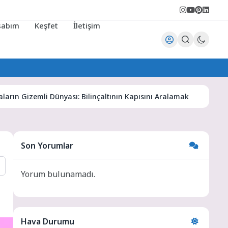
sabım
Keşfet
İletişim
zemli Dünyası: Bilinçaltının Kapısını Aralamak
Karaman Ha
Son Yorumlar
Yorum bulunamadı.
Hava Durumu