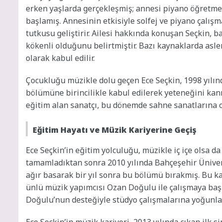
erken yaşlarda gerçekleşmiş; annesi piyano öğretmen
başlamış. Annesinin etkisiyle solfej ve piyano çalış
tutkusu geliştirir. Ailesi hakkında konuşan Seçkin, 
kökenli olduğunu belirtmiştir. Bazı kaynaklarda asle
olarak kabul edilir.
Çocukluğu müzikle dolu geçen Ece Seçkin, 1998 yılın
bölümüne birincilikle kabul edilerek yeteneğini kan
eğitim alan sanatçı, bu dönemde sahne sanatlarına ol
Eğitim Hayatı ve Müzik Kariyerine Geçiş
Ece Seçkin’in eğitim yolculuğu, müzikle iç içe olsa d
tamamladıktan sonra 2010 yılında Bahçeşehir Üniver
ağır basarak bir yıl sonra bu bölümü bırakmış. Bu kar
ünlü müzik yapımcısı Ozan Doğulu ile çalışmaya baş
Doğulu’nun desteğiyle stüdyo çalışmalarına yoğunla
Ece Seçkin’in müzik kariyeri, 2013 yılında çıkan ilk 