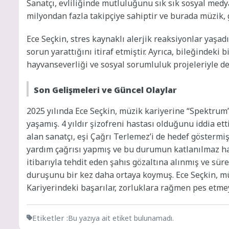
Sanatçı, evliliğinde mutluluğunu sık sık sosyal med
milyondan fazla takipçiye sahiptir ve burada müzik, g
Ece Seçkin, stres kaynaklı alerjik reaksiyonlar yaşad
sorun yarattığını itiraf etmiştir. Ayrıca, bileğindeki b
hayvanseverliği ve sosyal sorumluluk projeleriyle de 
Son Gelişmeleri ve Güncel Olaylar
2025 yılında Ece Seçkin, müzik kariyerine “Spektru
yaşamış. 4 yıldır şizofreni hastası olduğunu iddia ett
alan sanatçı, eşi Çağrı Terlemez’i de hedef göstermi
yardım çağrısı yapmış ve bu durumun katlanılmaz hal
itibarıyla tehdit eden şahıs gözaltına alınmış ve süre
duruşunu bir kez daha ortaya koymuş. Ece Seçkin, m
Kariyerindeki başarılar, zorluklara rağmen pes etmeye
Etiketler :
Bu yazıya ait etiket bulunamadı.