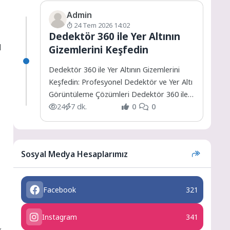
Admin
24 Tem 2026 14:02
Dedektör 360 ile Yer Altının
l
Gizemlerini Keşfedin
Dedektör 360 ile Yer Altının Gizemlerini
Keşfedin: Profesyonel Dedektör ve Yer Altı
Görüntüleme Çözümleri Dedektör 360 ile
Yer Altının Gizemlerini...
24
7 dk.
0
0
Sosyal Medya Hesaplarımız
Facebook
321
Instagram
341
k