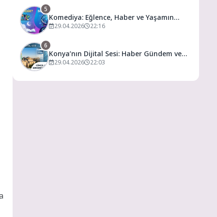
5
Komediya: Eğlence, Haber ve Yaşamın
Dijital Buluşma Noktası
29.04.2026
22:16
6
Konya’nın Dijital Sesi: Haber Gündem ve
Yaşamın Merkezi
29.04.2026
22:03
a