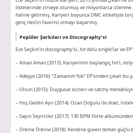
listelerinde zirveye oturmuş ve milyonlarca izlenme a
haline getirmiş. Kariyeri boyunca DMC etiketiyle birç
genç neslin favorisi olmayı başarmış.
Popüler Şarkıları ve Discography’si
Ece Seçkin’in discography’si, hit dolu single’lar ve EP’
– Aman Aman (2013): Kariyerinin başlangıç hit’i, mily
– Adeyyo (2016): “Zamanım Yok” EP’sinden çıkan bu şar
– Olsun (2015): Duygusal sözleri ve catchy melodisiyl
– Hoş Geldin Ayrı (2014): Ozan Doğulu ile düet, listel
– Sayın Seyirciler (2017): 130 BPM Forte albümünden,
– Dibine Dibine (2018): Kendine güven temalı güçlü b