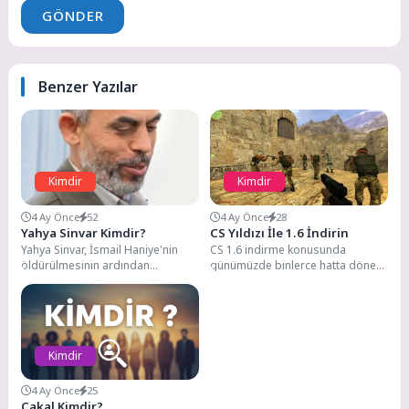
GÖNDER
Benzer Yazılar
Kimdir
Kimdir
4 Ay Önce
52
4 Ay Önce
28
Yahya Sinvar Kimdir?
CS Yıldızı İle 1.6 İndirin
Yahya Sinvar, İsmail Haniye'nin
CS 1.6 indirme konusunda
öldürülmesinin ardından
günümüzde binlerce hatta dönem
Hamas'ın fiili lideri olarak
dönem milyonlarca kişi arayış
gündeme geldi. 1962 yılında
içerisinde olabilmektedir.
Gazze...
Counter...
Kimdir
4 Ay Önce
25
Çakal Kimdir?