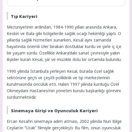
Tıp Kariyeri
Mezuniyetinin ardından, 1984-1990 yılları arasında Ankara,
Keskin ve Bala gibi bölgelerde sağlık ocağı hekimliği yaptı. O
yıllarda sağlık hizmetleri sunarken, Kesal aynı zamanda
hayatında önemli izler bırakan dostluklar kurdu ve şiirle iç içe
bir yaşam sürdü. Özellikle Ankara’daki sanat çevresiyle yakın
ilişkiler kuran Kesal, şiir ve müzikle dolu bir ortamda bulundu.
1990 yılında İstanbul’a yerleşen Kesal, burada özel sağlık
sektörüne geçti ve çeşitli poliklinik ve tıp merkezlerinin
kurulmasında öncülük etti. Halen 1997 yılında kurduğu Özel
Okmeydanı Hastanesi’nin yönetim kurulu başkanlığı görevini
sürdürmektedir.
Sinemaya Girişi ve Oyunculuk Kariyeri
Ercan Kesal’ın sinemaya adım atması, 2002 yılında Nuri Bilge
Ceylan’ın “Uzak” filmiyle gerçekleşti. Bu film, onun oyunculuk