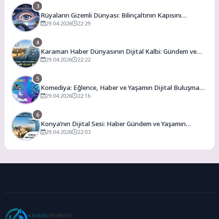
3
Rüyaların Gizemli Dünyası: Bilinçaltının Kapısını
Aralamak
29.04.2026
22:29
4
Karaman Haber Dünyasının Dijital Kalbi: Gündem ve
Olay
29.04.2026
22:22
5
Komediya: Eğlence, Haber ve Yaşamın Dijital Buluşma
Noktası
29.04.2026
22:16
6
Konya’nın Dijital Sesi: Haber Gündem ve Yaşamın
Merkezi
29.04.2026
22:03