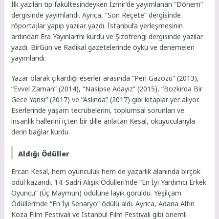
İlk yazıları tıp fakültesindeyken İzmir’de yayımlanan “Dönem”
dergisinde yayımlandı. Ayrıca, “Son Reçete” dergisinde
röportajlar yapıp yazılar yazdı. İstanbul’a yerleşmesinin
ardından Era Yayınları’nı kurdu ve Şizofrengi dergisinde yazılar
yazdı. BirGün ve Radikal gazetelerinde öykü ve denemeleri
yayımlandı.
Yazar olarak çıkardığı eserler arasında “Peri Gazozu” (2013),
“Evvel Zaman” (2014), “Nasipse Adayız” (2015), “Bozkırda Bir
Gece Yarısı” (2017) ve “Aslında” (2017) gibi kitaplar yer alıyor.
Eserlerinde yaşam tecrübelerini, toplumsal sorunları ve
insanlık hallerini içten bir dille anlatan Kesal, okuyucularıyla
derin bağlar kurdu.
Aldığı Ödüller
Ercan Kesal, hem oyunculuk hem de yazarlık alanında birçok
ödül kazandı. 14. Sadri Alışık Ödülleri’nde “En İyi Yardımcı Erkek
Oyuncu” (Üç Maymun) ödülüne layık görüldü. Yeşilçam
Ödülleri’nde “En İyi Senaryo” ödülü aldı. Ayrıca, Adana Altın
Koza Film Festivali ve İstanbul Film Festivali gibi önemli