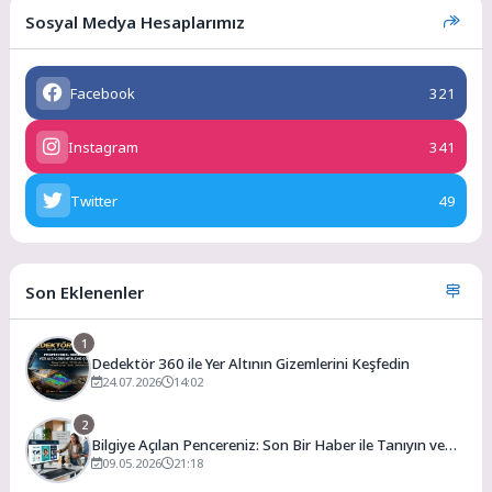
Sosyal Medya Hesaplarımız
Facebook
321
Instagram
341
Twitter
49
Son Eklenenler
1
Dedektör 360 ile Yer Altının Gizemlerini Keşfedin
24.07.2026
14:02
2
Bilgiye Açılan Pencereniz: Son Bir Haber ile Tanıyın ve
Keşfedin
09.05.2026
21:18