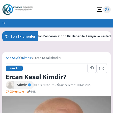
Son Eklenenler
in
Bilgiye Açılan Pencereniz: Son Bir Haber ile Tanıyın ve Keşfedin
Ana Sayfa
Kimdir
Ercan Kesal Kimdir?
Kimdir
0
Ercan Kesal Kimdir?
Admin
10 Nis 2026 13:15
Güncelleme: 10 Nis 2026
27 Görüntüleme
4 dk.