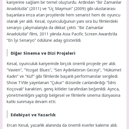
kariyerine sağlam bir temel oluşturdu. Ardından “Bir Zamanlar
Anadolu’da” (2011) ve “Üç Maymun” (2009) gibi uluslararası
başarılara imza atan projelerde hem senarist hem de oyuncu
olarak yer aldı. Kesal, oyunculuğunun yanı sıra bu filmlerdeki
senaryo çalışmalarıyla da dikkat çekti. “Bir Zamanlar
Anadolu’da” filmi, 2011 yılında Asia Pacific Screen Awards’da
“En İyi Senaryo” ödülüne aday gösterildi.
Diğer Sinema ve Dizi Projeleri
Kesal, oyunculuk kariyerinde birçok önemli projede yer aldı.
“Vavien”, “Yozgat Blues”, “Sen Aydınlatırsın Geceyi”, “Hükümet
Kadın” ve “Küf” gibi filmlerde başarılı performanslar sergiledi.
Show TV’de yayınlanan “Çukur” dizisinde canlandırdığı “İdris
Koçovalı” karakteri, geniş kitleler tarafından beğenildi. Ayrıca,
yönetmenliğini yaptığı belgesel ve filmlerle sinema dünyasına
katkı sunmaya devam etti.
Edebiyat ve Yazarlık
Ercan Kesal, yazarlık alanında da önemli eserler kaleme aldı.