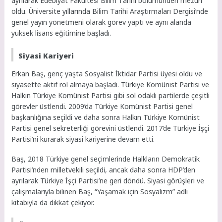
ayrılarak Edebiyat Fakültesi Bilim Tarihi bölümünden mezun
oldu. Üniversite yıllarında Bilim Tarihi Araştırmaları Dergisi’nde
genel yayın yönetmeni olarak görev yaptı ve aynı alanda
yüksek lisans eğitimine başladı.
Siyasi Kariyeri
Erkan Baş, genç yaşta Sosyalist İktidar Partisi üyesi oldu ve
siyasette aktif rol almaya başladı. Türkiye Komünist Partisi ve
Halkın Türkiye Komünist Partisi gibi sol odaklı partilerde çeşitli
görevler üstlendi. 2009’da Türkiye Komünist Partisi genel
başkanlığına seçildi ve daha sonra Halkın Türkiye Komünist
Partisi genel sekreterliği görevini üstlendi. 2017’de Türkiye İşçi
Partisi’ni kurarak siyasi kariyerine devam etti.
Baş, 2018 Türkiye genel seçimlerinde Halkların Demokratik
Partisi’nden milletvekili seçildi, ancak daha sonra HDP’den
ayrılarak Türkiye İşçi Partisi’ne geri döndü. Siyasi görüşleri ve
çalışmalarıyla bilinen Baş, “Yaşamak için Sosyalizm” adlı
kitabıyla da dikkat çekiyor.