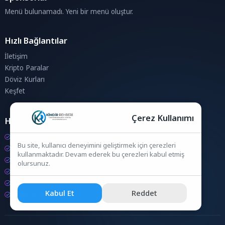
Menü bulunamadı. Yeni bir menü oluştur.
Hızlı Bağlantılar
İletişim
Kripto Paralar
Döviz Kurları
Keşfet
Çerez Kullanımı
Hesaplamalar
Kripto Para Hesaplama
Bu site, kullanıcı deneyimini geliştirmek için çerezleri
Döviz Hesaplama
kullanmaktadır. Devam ederek bu çerezleri kabul etmiş
KDV Hesaplama
olursunuz.
İndirim Hesaplama
Zam Hesaplama
Kabul Et
Reddet
Bileşik Hesaplama