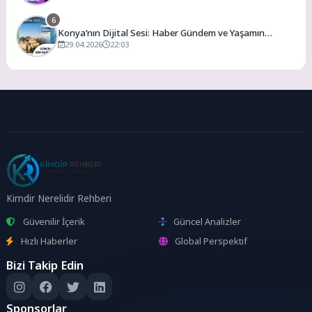
6
Konya’nın Dijital Sesi: Haber Gündem ve Yaşamın
Merkezi
29.04.2026
22:03
Kimdir Nerelidir Rehberi
Güvenilir İçerik
Güncel Analizler
Hızlı Haberler
Global Perspektif
Bizi Takip Edin
Sponsorlar