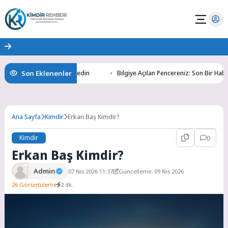
Son Eklenenler
tının Gizemlerini Keşfedin
Bilgiye Açılan Pencereniz: Son Bir Haber ile 
Ana Sayfa
Kimdir
Erkan Baş Kimdir?
Kimdir
0
Erkan Baş Kimdir?
Admin
07 Nis 2026 11:37
Güncelleme: 09 Nis 2026
26 Görüntüleme
2 dk.