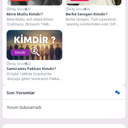
4 Ay Önce
27
4 Ay Önce
26
Mine Mutlu Kimdir?
Berke Sevigen Kimdir?
Mine Mutlu, asıl adıyla Emine
Berke Sevigen, Türk siyasetinin
Özatmaca, 28 Kasım 1948
tanınmış isimlerinden eski CHP
tarihinde İstanbul’da dünyaya
milletvekili ve Devlet Bakanı
gelmiş. Türk sinemasının...
Mehmet Sevigen'in oğlu...
Kimdir
4 Ay Önce
22
Semiramis Pekkan Kimdir?
30 Eylül 1948'de İstanbul'da
dünyaya gelen Semiramis Pekkan,
Ajda Pekkan'ın kardeşi olmasıyla
da tanınan bir...
Son Yorumlar
Yorum bulunamadı.