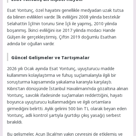
Esat Yontunç, özel hayatını genellikle medyadan uzak tutsa
da bilinen evlilikleri vardır. İlk evliliğini 2008 yılında bestekâr
Selahattin İçli’nin torunu Sine İçli ile yapmış, 2010 yılında
boşanmış. İkinci evliliğini ise 2017 yılında modacı Hande
Gülşen ile gerçekleştirmiş. Çiftin 2019 doğumlu Esathan
adında bir oğulları vardır.
Güncel Gelişmeler ve Tartışmalar
2026 yılı Ocak ayında Esat Yontunç, uyuşturucu madde
kullanımını kolaylaştırma ve fuhuş suçlamalarıyla ilgili bir
soruşturma kapsamında yakalama kararıyla karşılaştı.
Kıbrıs’tan dönüşünde İstanbul Havalimanı’nda gözaltına alınan
Yontunç, savcılık ifadesinde suçlamaları reddettiğini, hayatı
boyunca uyuşturucu kullanmadığını ve ilgili ortamlara
girmediğini belirtti. Aylık gelirini 500 bin TL olarak beyan eden
Yontunç, adli kontrol şartıyla (yurtdışı çıkış yasağı) serbest
bırakıldı.
Bu gelişmeler, Acun Ilıcalı’nın yakın çevresini de etkilemiş ve