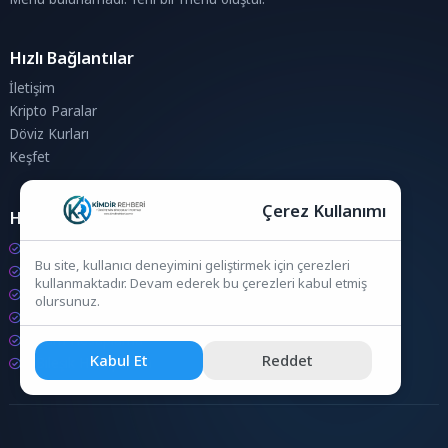
Hızlı Bağlantılar
İletişim
Kripto Paralar
Döviz Kurları
Keşfet
Çerez Kullanımı
Hesaplamalar
Kripto Para Hesaplama
Bu site, kullanıcı deneyimini geliştirmek için çerezleri
Döviz Hesaplama
kullanmaktadır. Devam ederek bu çerezleri kabul etmiş
KDV Hesaplama
olursunuz.
İndirim Hesaplama
Zam Hesaplama
Kabul Et
Reddet
Bileşik Hesaplama