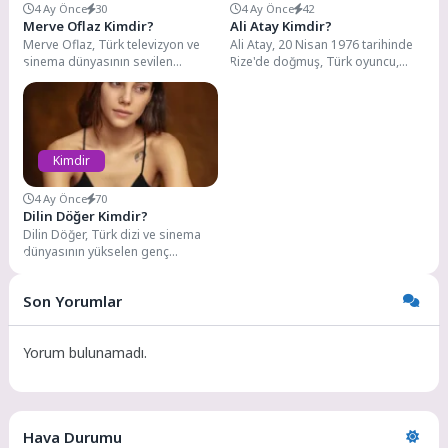
4 Ay Önce
30
4 Ay Önce
42
Merve Oflaz Kimdir?
Ali Atay Kimdir?
Merve Oflaz, Türk televizyon ve
Ali Atay, 20 Nisan 1976 tarihinde
sinema dünyasının sevilen
Rize'de doğmuş, Türk oyuncu,
oyuncularından biri. Hem Survivor
yönetmen, senarist ve müzisyen.
şampiyonluğuyla hem de...
Laz...
Kimdir
4 Ay Önce
70
Dilin Döğer Kimdir?
Dilin Döğer, Türk dizi ve sinema
dünyasının yükselen genç
yeteneklerinden biridir. 22 Şubat
1995 tarihinde...
Son Yorumlar
Yorum bulunamadı.
Hava Durumu