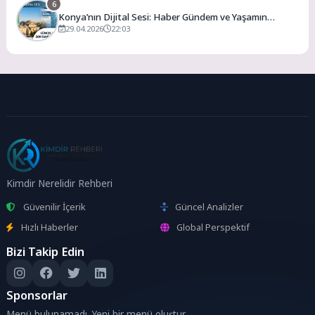
6
Konya’nın Dijital Sesi: Haber Gündem ve Yaşamın
Merkezi
29.04.2026
22:03
Kimdir Nerelidir Rehberi
Güvenilir İçerik
Güncel Analizler
Hızlı Haberler
Global Perspektif
Bizi Takip Edin
Sponsorlar
Menü bulunamadı. Yeni bir menü oluştur.