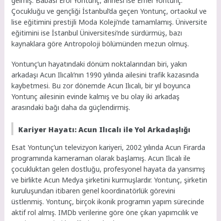
gelmiş. Babası Erol Yontunç, annesi ise Emel Yontunç.
Çocukluğu ve gençliği İstanbul’da geçen Yontunç, ortaokul ve
lise eğitimini prestijli Moda Koleji’nde tamamlamış. Üniversite
eğitimini ise İstanbul Üniversitesi’nde sürdürmüş, bazı
kaynaklara göre Antropoloji bölümünden mezun olmuş.
Yontunç’un hayatındaki dönüm noktalarından biri, yakın
arkadaşı Acun Ilıcalı’nın 1990 yılında ailesini trafik kazasında
kaybetmesi. Bu zor dönemde Acun Ilıcalı, bir yıl boyunca
Yontunç ailesinin evinde kalmış ve bu olay iki arkadaş
arasındaki bağı daha da güçlendirmiş.
Kariyer Hayatı: Acun Ilıcalı ile Yol Arkadaşlığı
Esat Yontunç’un televizyon kariyeri, 2002 yılında Acun Firarda
programında kameraman olarak başlamış. Acun Ilıcalı ile
çocukluktan gelen dostluğu, profesyonel hayata da yansımış
ve birlikte Acun Medya şirketini kurmuşlardır. Yontunç, şirketin
kuruluşundan itibaren genel koordinatörlük görevini
üstlenmiş. Yontunç, birçok ikonik programın yapım sürecinde
aktif rol almış. IMDb verilerine göre öne çıkan yapımcılık ve