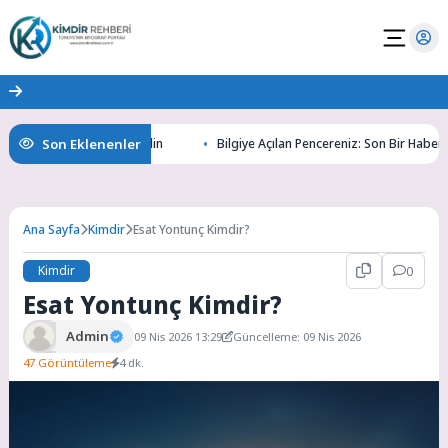
Son Eklenenler
ın Gizemlerini Keşfedin
Bilgiye Açılan Pencereniz: Son Bir Haber ile Ta
Ana Sayfa
Kimdir
Esat Yontunç Kimdir?
Kimdir
0
Esat Yontunç Kimdir?
Admin
09 Nis 2026 13:29
Güncelleme: 09 Nis 2026
47 Görüntüleme
4 dk.