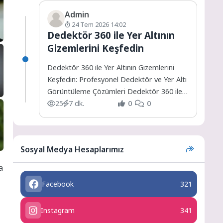
Admin
24 Tem 2026 14:02
Dedektör 360 ile Yer Altının
Gizemlerini Keşfedin
Dedektör 360 ile Yer Altının Gizemlerini
Keşfedin: Profesyonel Dedektör ve Yer Altı
Görüntüleme Çözümleri Dedektör 360 ile
Yer Altının Gizemlerini...
25
7 dk.
0
0
Sosyal Medya Hesaplarımız
a
Facebook
321
Instagram
341