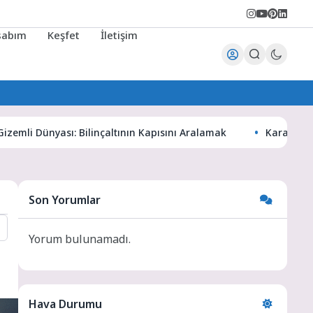
sabım
Keşfet
İletişim
Dünyası: Bilinçaltının Kapısını Aralamak
Karaman Haber Dü
Son Yorumlar
Yorum bulunamadı.
Hava Durumu