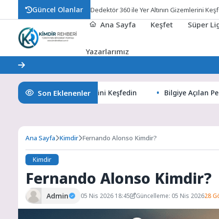
Güncel Olanlar
Bilgiye Açılan
Ana Sayfa
Keşfet
Süper L
Yazarlarımız
Son Eklenenler
e Yer Altının Gizemlerini Keşfedin
Bilgiye Açılan Pencereni
Ana Sayfa
Kimdir
Fernando Alonso Kimdir?
Kimdir
Fernando Alonso Kimdir?
Admin
05 Nis 2026 18:45
Güncelleme: 05 Nis 2026
28 G