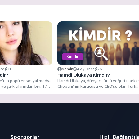
Kimdir
nce
31
Admin
4 Ay Önce
26
dir?
Hamdi Ulukaya Kimdir?
ye'nin popüler sosyal medya
Hamdi Ulukaya, dünyaca ünlü yoğurt markas
e şarkıcılarından biri. 17
Chobani’nin kurucusu ve CEO’su olan Türk
de Diyarbakır'da...
kökenli bir iş...
Sponsorlar
Hızlı Bağlantıl