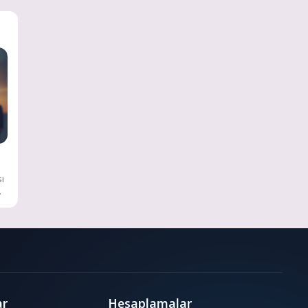
ı
ar
Hesaplamalar