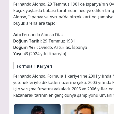
Fernando Alonso, 29 Temmuz 1981’de İspanya’nın Ovie
küçük yaşlarda babası tarafından hediye edilen bir g
Alonso, İspanya ve Avrupa’da birçok karting şampiyo
büyük arenalara taşıdı.
Adı:
Fernando Alonso Díaz
Doğum Tarihi:
29 Temmuz 1981
Doğum Yeri:
Oviedo, Asturias, İspanya
Yaşı:
43 (2024 yılı itibarıyla)
Formula 1 Kariyeri
Fernando Alonso, Formula 1 kariyerine 2001 yılında Mi
yetenekleriyle dikkatleri üzerine çekti. 2003 yılınd
için yarışma fırsatını yakaladı. 2005 ve 2006 yıllar
kazanarak tarihin en genç dünya şampiyonu unvanını