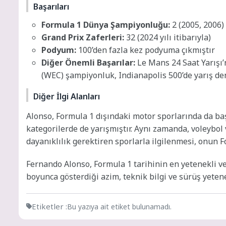
Başarıları
Formula 1 Dünya Şampiyonluğu:
2 (2005, 2006)
Grand Prix Zaferleri:
32 (2024 yılı itibarıyla)
Podyum:
100’den fazla kez podyuma çıkmıştır
Diğer Önemli Başarılar:
Le Mans 24 Saat Yarışı’
(WEC) şampiyonluk, Indianapolis 500’de yarış d
Diğer İlgi Alanları
Alonso, Formula 1 dışındaki motor sporlarında da başa
kategorilerde de yarışmıştır. Aynı zamanda, voleybol ve
dayanıklılık gerektiren sporlarla ilgilenmesi, onun Fo
Fernando Alonso, Formula 1 tarihinin en yetenekli ve 
boyunca gösterdiği azim, teknik bilgi ve sürüş yetene
Etiketler :
Bu yazıya ait etiket bulunamadı.