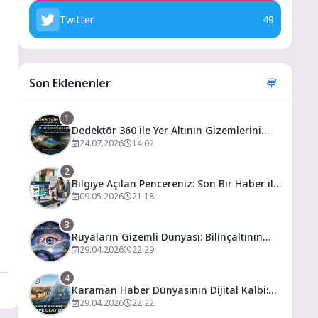
Twitter
49
Son Eklenenler
1
Dedektör 360 ile Yer Altının Gizemlerini
Keşfedin
24.07.2026
14:02
2
Bilgiye Açılan Pencereniz: Son Bir Haber ile
Tanıyın ve Keşfedin
09.05.2026
21:18
3
Rüyaların Gizemli Dünyası: Bilinçaltının
Kapısını Aralamak
29.04.2026
22:29
4
Karaman Haber Dünyasının Dijital Kalbi:
Gündem ve Olay
29.04.2026
22:22