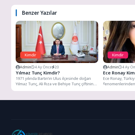
Benzer Yazılar
Kimdir
Kimdir
Admin
4 Ay Önce
20
Admin
4 Ay Ö
Yılmaz Tunç Kimdir?
Ece Ronay Kim
1971 yılında Bartın’ın Ulus ilçesinde doğan
Ece Ronay, Türki
Yılmaz Tunç, Ali Rıza ve Behiye Tunç çiftinin
fenomenlerinden v
oğlu....
Kasım 1991 tarihin