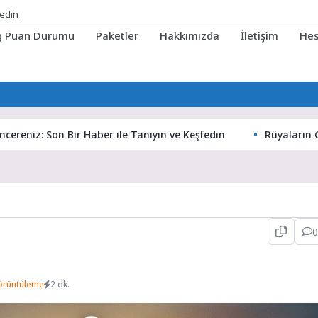
ig Puan Durumu
Paketler
Hakkımızda
İletişim
He
z: Son Bir Haber ile Tanıyın ve Keşfedin
Rüyaların Gizemli 
0
örüntüleme
2 dk.