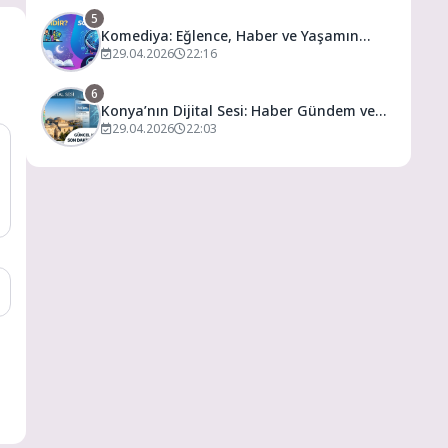
5
Komediya: Eğlence, Haber ve Yaşamın
Dijital Buluşma Noktası
29.04.2026
22:16
6
Konya’nın Dijital Sesi: Haber Gündem ve
Yaşamın Merkezi
29.04.2026
22:03