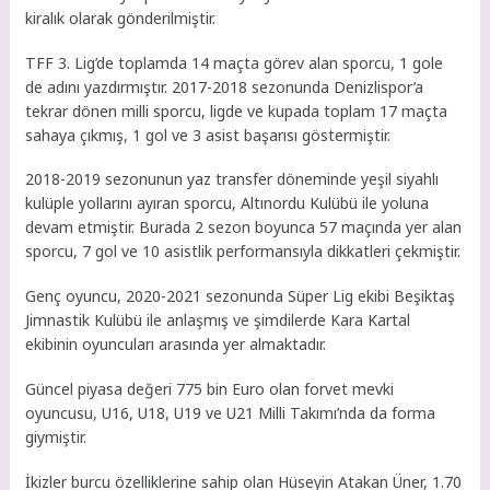
kiralık olarak gönderilmiştir.
TFF 3. Lig’de toplamda 14 maçta görev alan sporcu, 1 gole
de adını yazdırmıştır. 2017-2018 sezonunda Denizlispor’a
tekrar dönen milli sporcu, ligde ve kupada toplam 17 maçta
sahaya çıkmış, 1 gol ve 3 asist başarısı göstermiştir.
2018-2019 sezonunun yaz transfer döneminde yeşil siyahlı
kulüple yollarını ayıran sporcu, Altınordu Kulübü ile yoluna
devam etmiştir. Burada 2 sezon boyunca 57 maçında yer alan
sporcu, 7 gol ve 10 asistlik performansıyla dikkatleri çekmiştir.
Genç oyuncu, 2020-2021 sezonunda Süper Lig ekibi Beşiktaş
Jimnastik Kulübü ile anlaşmış ve şimdilerde Kara Kartal
ekibinin oyuncuları arasında yer almaktadır.
Güncel piyasa değeri 775 bin Euro olan forvet mevki
oyuncusu, U16, U18, U19 ve U21 Milli Takımı’nda da forma
giymiştir.
İkizler burcu özelliklerine sahip olan Hüseyin Atakan Üner, 1.70