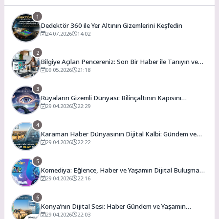
1
Dedektör 360 ile Yer Altının Gizemlerini Keşfedin
24.07.2026
14:02
2
Bilgiye Açılan Pencereniz: Son Bir Haber ile Tanıyın ve
Keşfedin
09.05.2026
21:18
3
Rüyaların Gizemli Dünyası: Bilinçaltının Kapısını
Aralamak
29.04.2026
22:29
4
Karaman Haber Dünyasının Dijital Kalbi: Gündem ve
Olay
29.04.2026
22:22
5
Komediya: Eğlence, Haber ve Yaşamın Dijital Buluşma
Noktası
29.04.2026
22:16
6
Konya’nın Dijital Sesi: Haber Gündem ve Yaşamın
Merkezi
29.04.2026
22:03