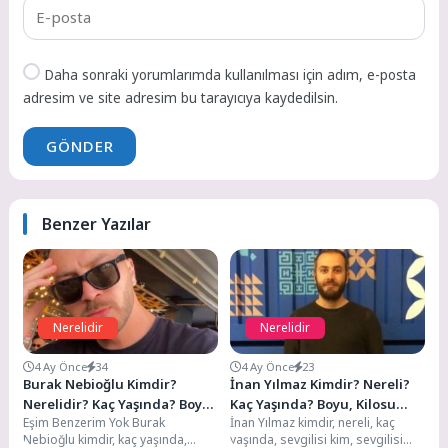
Daha sonraki yorumlarımda kullanılması için adım, e-posta
adresim ve site adresim bu tarayıcıya kaydedilsin.
GÖNDER
Benzer Yazılar
Nerelidir
Nerelidir
4 Ay Önce
34
4 Ay Önce
23
Burak Nebioğlu Kimdir?
İnan Yılmaz Kimdir? Nereli?
Nerelidir? Kaç Yaşında? Boyu,
Kaç Yaşında? Boyu, Kilosu
Eşim Benzerim Yok Burak
İnan Yılmaz kimdir, nereli, kaç
Kilosu Kaç?
Kaç?
Nebioğlu kimdir, kaç yaşında,
yaşında, sevgilisi kim, sevgilisi