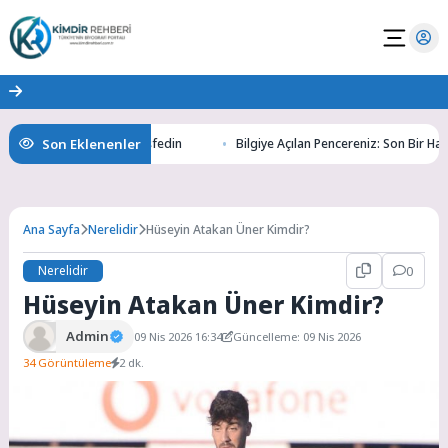
Son Eklenenler
 Altının Gizemlerini Keşfedin
Bilgiye Açılan Pencereniz: Son Bir Haber i
Ana Sayfa
Nerelidir
Hüseyin Atakan Üner Kimdir?
Nerelidir
0
Hüseyin Atakan Üner Kimdir?
Admin
09 Nis 2026 16:34
Güncelleme: 09 Nis 2026
34 Görüntüleme
2 dk.