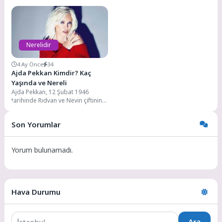
boyu, kilosu kaç, sevgilisi varmı,
varmı, boyu, kilosu kaç, besteleri,
evlimi, çocuğu...
şarkıları,...
Nerelidir
4 Ay Önce
34
Ajda Pekkan Kimdir? Kaç
Yaşında ve Nereli
Ajda Pekkan, 12 Şubat 1946
tarihinde Rıdvan ve Nevin çiftinin
çocukları olarak İstanbul’da
dünyaya gelmiştir....
Son Yorumlar
Yorum bulunamadı.
Hava Durumu
Ara