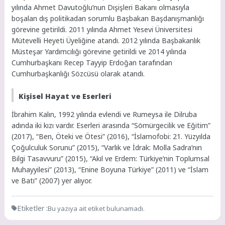
yılında Ahmet Davutoğlu’nun Dışişleri Bakanı olmasıyla
boşalan dış politikadan sorumlu Başbakan Başdanışmanlığı
görevine getirildi. 2011 yılında Ahmet Yesevi Üniversitesi
Mütevelli Heyeti Üyeliğine atandı. 2012 yılında Başbakanlık
Müsteşar Yardımcılığı görevine getirildi ve 2014 yılında
Cumhurbaşkanı Recep Tayyip Erdoğan tarafından
Cumhurbaşkanlığı Sözcüsü olarak atandı.
Kişisel Hayat ve Eserleri
İbrahim Kalın, 1992 yılında evlendi ve Rumeysa ile Dilruba
adında iki kızı vardır. Eserleri arasında “Sömürgecilik ve Eğitim”
(2017), “Ben, Öteki ve Ötesi” (2016), “İslamofobi: 21. Yüzyılda
Çoğulculuk Sorunu” (2015), “Varlık ve İdrak: Molla Sadra’nın
Bilgi Tasavvuru” (2015), “Akıl ve Erdem: Türkiye’nin Toplumsal
Muhayyilesi” (2013), “Enine Boyuna Türkiye” (2011) ve “İslam
ve Batı” (2007) yer alıyor.
Etiketler :
Bu yazıya ait etiket bulunamadı.