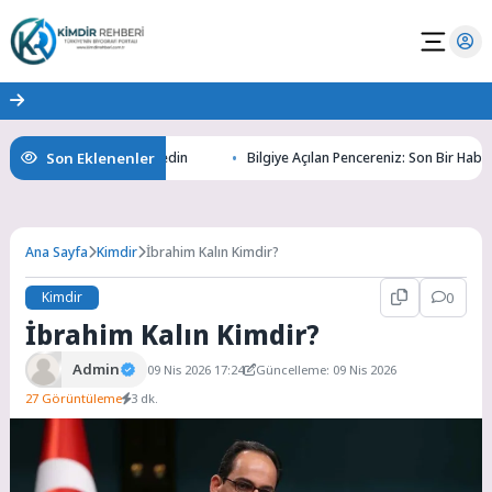
Son Eklenenler
ının Gizemlerini Keşfedin
Bilgiye Açılan Pencereniz: Son Bir Haber ile 
Ana Sayfa
Kimdir
İbrahim Kalın Kimdir?
Kimdir
0
İbrahim Kalın Kimdir?
Admin
09 Nis 2026 17:24
Güncelleme: 09 Nis 2026
27 Görüntüleme
3 dk.