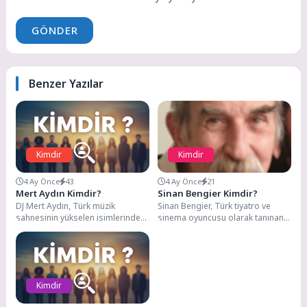
GÖNDER
Benzer Yazılar
Kimdir
Kimdir
4 Ay Önce
43
4 Ay Önce
21
Mert Aydın Kimdir?
Sinan Bengier Kimdir?
DJ Mert Aydın, Türk müzik
Sinan Bengier, Türk tiyatro ve
sahnesinin yükselen isimlerinden
sinema oyuncusu olarak tanınan
biri olarak tanınan bir DJ, müzik
emektar sanatçılardan biridir. 31
prodüktörü...
Mart 1948...
Kimdir