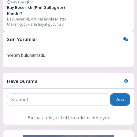
4 Ay Önce
27
Bay Becerikli (Phil Gallagher)
Kimdir?
Bay Becerikli, orijinal adıyla Mister
Maker, çocukların hayal gücünü ve
el becerilerini geliştirmeyi
hedefleyen İngiltere...
Son Yorumlar
Yorum bulunamadı.
Hava Durumu
Ara
Bir hata oluştu. Lütfen tekrar deneyin.