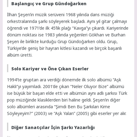
Başlangıç ve Grup Gündoğarken
İlhan Şeşen’in müzik serüveni 1968 yılında dans müziği
orkestralarında şarkı söyleyerek başladı. Aynı yıl gitar çalmayı
öğrendi ve 1971’de ilk 45’lik plağı “Kavga”yı çıkardı. Kariyerinde
dönüm noktası ise 1983 yılında yeğenleri Gökhan ve Burhan
Şeşen ile birlikte kurduğu Grup Gündoğarken oldu. Grup,
Türkiye’de geniş bir hayran kitlesi kazandı ve birçok başarılı
albüm üretti.
Solo Kariyer ve Öne Çıkan Eserler
1994’te gruptan ara verdiği dönemde ilk solo albümü “Aşk
Haklı”yı yayımladı. 2001’de çıkan “Neler Oluyor Bize” albümü
ise büyük bir başarı elde etti ve albümün aynı adlı şarkısı Türk
pop müziğinde klasiklerden biri haline geldi. Şeşen’in diğer
solo albümleri arasında “Şimdi Ben Bu Şarkıları Kime
Söyleyeyim?” (2003) ve “Aşk Yalan” (2005) gibi eserler yer alır.
Diğer Sanatçılar İçin Şarkı Yazarlığı