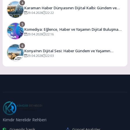
4
Karaman Haber Dünyasının Dijital Kalbi: Gündem ve
Olay
29.04.2026
22:22
5
Komediya: Eğlence, Haber ve Yaşamın Dijital Buluşma
Noktası
29.04.2026
22:16
6
Konya’nın Dijital Sesi: Haber Gündem ve Yaşamın
Merkezi
29.04.2026
22:03
Kimdir Nerelidir Rehberi
Güvenilir İçerik
Güncel Analizler