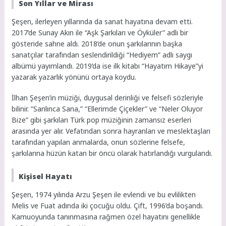
Son Yıllar ve Mirası
Şeşen, ilerleyen yıllarında da sanat hayatına devam etti.
2017’de Sunay Akın ile “Aşk Şarkıları ve Öyküler” adlı bir
gösteride sahne aldı. 2018’de onun şarkılarının başka
sanatçılar tarafından seslendirildiği “Hediyem” adlı saygı
albümü yayımlandı. 2019’da ise ilk kitabı “Hayatım Hikaye”yi
yazarak yazarlık yönünü ortaya koydu.
İlhan Şeşen’in müziği, duygusal derinliği ve felsefi sözleriyle
bilinir. “Sarılınca Sana,” “Ellerimde Çiçekler” ve “Neler Oluyor
Bize” gibi şarkıları Türk pop müziğinin zamansız eserleri
arasında yer alır. Vefatından sonra hayranları ve meslektaşları
tarafından yapılan anmalarda, onun sözlerine felsefe,
şarkılarına hüzün katan bir öncü olarak hatırlandığı vurgulandı.
Kişisel Hayatı
Şeşen, 1974 yılında Arzu Şeşen ile evlendi ve bu evlilikten
Melis ve Fuat adında iki çocuğu oldu. Çift, 1996’da boşandı.
Kamuoyunda tanınmasına rağmen özel hayatını genellikle