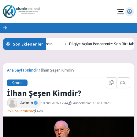
Son Eklenenler
ının Gizemlerini Keşfedin
Bilgiye Açılan Pencereniz: Son Bir Haber ile 
Ana Sayfa
Kimdir
İlhan Şeşen Kimdir?
Kimdir
0
İlhan Şeşen Kimdir?
Admin
10 Nis 2026 12:44
Güncelleme: 10 Nis 2026
25 Görüntüleme
4 dk.