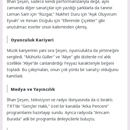
İlhan Şeşen, sadece kendi performanslarıyla değil, aynı
zamanda diğer sanatçılar için yazdığı şarkılarla da tanınır.
Leman Sam için “Rüzgar,” Nükhet Duru için “Aşık Oluyorum
Eyvah” ve Kenan Doğulu için “Ellerimde Çiçekler” gibi
unutulmaz eserler onun kaleminden çıkmış.
Oyunculuk Kariyeri
Müzik kariyerinin yanı sıra Şeşen, oyunculukta da yeteneğini
sergiledi. “Mühürlü Güller” ve “Aliye” gibi dizilerde rol aldı;
özellikle “Aliye”de canlandırdığı Feyyaz karakteriyle beğeni
topladı. Bu çalışmaları, onun çok yönlü bir sanatçı olduğunu
kanıtladı.
Medya ve Yayıncılık
İlhan Şeşen, televizyon ve radyo dünyasında da iz bıraktı.
TRT’de “Gençler Haklı,” özel bir kanalda “Arka Pencere”
programlarını hazırlayıp sundu. Ayrıca radyoda “Amcam
Burada” adlı bir programla dinleyicilerle buluştu.