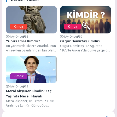
Kimdir
Kimdir
4 Ay Önce
56
4 Ay Önce
30
Yunus Emre Kimdir?
Özgür Demirtaş Kimdir?
Bu yazımızda sizlere Anadolu'nun
Özgür Demirtaş, 12 Ağustos
en sevilen ozanlarından biri olan
1975'te Ankara'da dünyaya geldi.
Yunus Emre'den bahsedeceğiz.
Babası Şanlıurfa Siverekli ve
13. yüzyılda, Anadolu'nun...
Hadidi aşiretine mensupken,...
Kimdir
4 Ay Önce
19
Meral Akşener Kimdir? Kaç
Yaşında Nereli Hayatı
Meral Akşener, 18 Temmuz 1956
tarihinde İzmit’in Gündoğdu
köyünde dünyaya gelmiştir.
Selanik göçmeni bir ailenin...