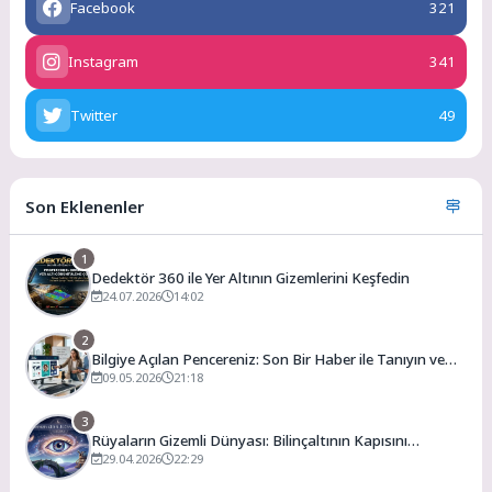
Facebook
321
Instagram
341
Twitter
49
Son Eklenenler
1
Dedektör 360 ile Yer Altının Gizemlerini Keşfedin
24.07.2026
14:02
2
Bilgiye Açılan Pencereniz: Son Bir Haber ile Tanıyın ve
Keşfedin
09.05.2026
21:18
3
Rüyaların Gizemli Dünyası: Bilinçaltının Kapısını
Aralamak
29.04.2026
22:29