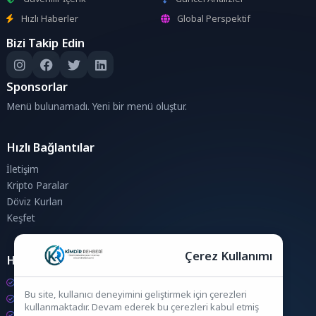
Hızlı Haberler
Global Perspektif
Bizi Takip Edin
Sponsorlar
Menü bulunamadı. Yeni bir menü oluştur.
Hızlı Bağlantılar
İletişim
Kripto Paralar
Döviz Kurları
Keşfet
Çerez Kullanımı
Hesaplamalar
Kripto Para Hesaplama
Bu site, kullanıcı deneyimini geliştirmek için çerezleri
Döviz Hesaplama
kullanmaktadır. Devam ederek bu çerezleri kabul etmiş
KDV Hesaplama