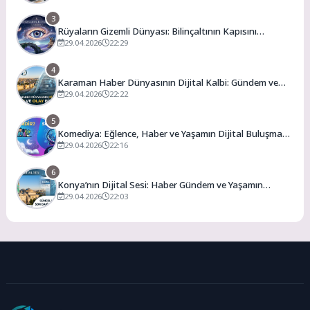
3
Rüyaların Gizemli Dünyası: Bilinçaltının Kapısını
Aralamak
29.04.2026
22:29
4
Karaman Haber Dünyasının Dijital Kalbi: Gündem ve
Olay
29.04.2026
22:22
5
Komediya: Eğlence, Haber ve Yaşamın Dijital Buluşma
Noktası
29.04.2026
22:16
6
Konya’nın Dijital Sesi: Haber Gündem ve Yaşamın
Merkezi
29.04.2026
22:03