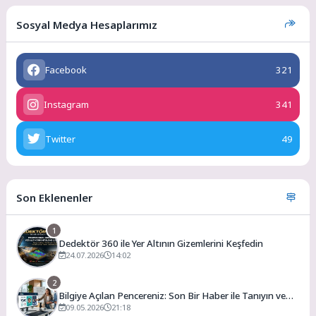
Sosyal Medya Hesaplarımız
Facebook
321
Instagram
341
Twitter
49
Son Eklenenler
1
Dedektör 360 ile Yer Altının Gizemlerini Keşfedin
24.07.2026
14:02
2
Bilgiye Açılan Pencereniz: Son Bir Haber ile Tanıyın ve
Keşfedin
09.05.2026
21:18