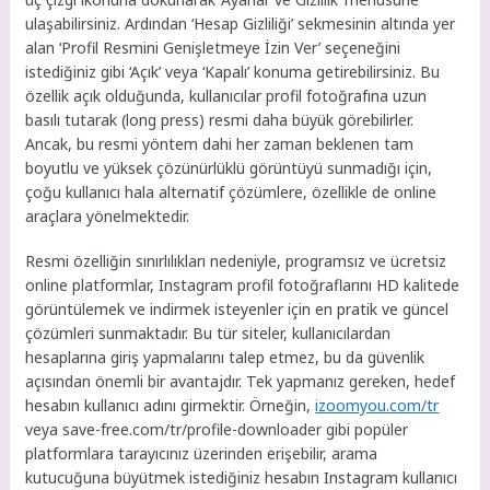
ulaşabilirsiniz. Ardından ‘Hesap Gizliliği’ sekmesinin altında yer
alan ‘Profil Resmini Genişletmeye İzin Ver’ seçeneğini
istediğiniz gibi ‘Açık’ veya ‘Kapalı’ konuma getirebilirsiniz. Bu
özellik açık olduğunda, kullanıcılar profil fotoğrafına uzun
basılı tutarak (long press) resmi daha büyük görebilirler.
Ancak, bu resmi yöntem dahi her zaman beklenen tam
boyutlu ve yüksek çözünürlüklü görüntüyü sunmadığı için,
çoğu kullanıcı hala alternatif çözümlere, özellikle de online
araçlara yönelmektedir.
Resmi özelliğin sınırlılıkları nedeniyle, programsız ve ücretsiz
online platformlar, Instagram profil fotoğraflarını HD kalitede
görüntülemek ve indirmek isteyenler için en pratik ve güncel
çözümleri sunmaktadır. Bu tür siteler, kullanıcılardan
hesaplarına giriş yapmalarını talep etmez, bu da güvenlik
açısından önemli bir avantajdır. Tek yapmanız gereken, hedef
hesabın kullanıcı adını girmektir. Örneğin,
izoomyou.com/tr
veya save-free.com/tr/profile-downloader gibi popüler
platformlara tarayıcınız üzerinden erişebilir, arama
kutucuğuna büyütmek istediğiniz hesabın Instagram kullanıcı