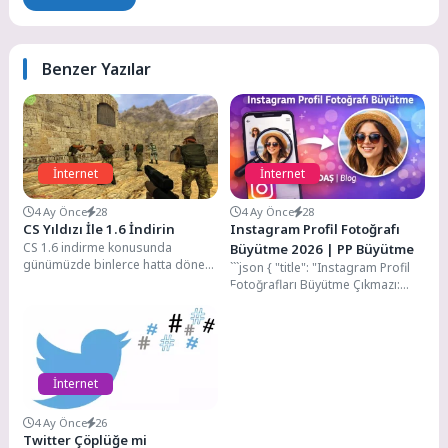
Benzer Yazılar
İnternet
İnternet
4 Ay Önce
28
4 Ay Önce
28
CS Yıldızı İle 1.6 İndirin
Instagram Profil Fotoğrafı
CS 1.6 indirme konusunda
Büyütme 2026 | PP Büyütme
günümüzde binlerce hatta dönem
```json { "title": "Instagram Profil
dönem milyonlarca kişi arayış
Fotoğrafları Büyütme Çıkmazı:
içerisinde olabilmektedir.
2026 Yöntemleri ve Çözümleri",
Counter...
"summary": "Instagram
kullanıcılarının...
İnternet
4 Ay Önce
26
Twitter Çöplüğe mi