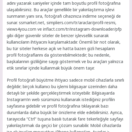
adını yazarak saniyeler içinde tam boyutlu profil fotoğrafına
ulaşabilirsiniz. Bu araçlar genellikle bir yakınlaştırma işlevi
sunmanın yanı sıra, fotoğrafı cihazınıza indirme seçeneği de
sunar. ssmarket.net, simpliers.com/tr/araclar/profil-resmi,
views4you.com ve inflact.com/tr/instagram-downloader/pfp
gibi diğer güvenilir siteler de benzer işlevsellik sunarak
kullanıcıların ihtiyacını karşılamaktadır. Önemli bir not olarak,
bu tür siteler herkese açık ve hatta bazen gizli hesapların
profil fotoğraflarını da gösterebilmektedir; bu nedenle,
başkalarının gizliliğine saygı göstermek ve bu araçları yalnızca
etik sınırlar içinde kullanmak büyük önem taşır.
Profil fotoğrafı büyütme ihtiyacı sadece mobil cihazlarla sınırlı
değildir; birçok kullanıcı bu işlemi bilgisayar üzerinden daha
detaylı bir şekilde gerçekleştirmek isteyebilir. Bilgisayarda
Instagram’ın web sürümünü kullanarak istediğiniz profilin
sayfasına gidebilir ve profil fotoğrafına tıklayarak bazı
durumlarda daha büyük bir önizleme elde edebilirsiniz. Ayrıca,
tarayıcıda “Ctrl” tuşuna basılı tutarak fare tekerleğiyle sayfayı
yakınlaştırmak da geçici bir çözüm sunabilir. Mobil cihazlarda
ise ek ipuçları mevcuttur: iPhone kullanıcıları, Ayarlar >