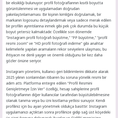
bir eksikliği bulunuyor: profil fotoğraflarının kısıtlı boyutta
görüntülenmesi ve uygulamadan doğrudan
yakınlaştırılamaması. Bir kişinin kimliğini doğrulamak, bir
markanın logosunu detaylandırmak veya sadece merak edilen
bir profilin ayrıntılarına inmek gibi pek çok durumda bu küçük
boyut yetersiz kalmaktadır. Özellikle son dönemde
“Instagram profil fotoğrafı büyütme,” “PP büyütme,” “profil
resmi zoom” ve “HD profil fotoğrafı indirme” gibi anahtar
kelimelerle yapılan aramaların rekor seviyelere ulaşması, bu
ihtiyacın ne denli yaygın ve önemli olduğunu bir kez daha
gözler önüne seriyor.
Instagram yönetimi, kullanıcı geri bildirimlerini dikkate alarak
2025 yılının sonlarından itibaren bu soruna yönelik resmi bir
adım attı. Platforma entegre edilen “Profil Resmini
Genişletmeye İzin Ver” özelliği, hesap sahiplerine profil
fotoğraflarının diğer kullanıcılar tarafından büyütülebilmesine
olanak tanıma veya bu izni kısıtlama yetkisi sunuyor. Kendi
profiliniz için bu ayarı yönetmek oldukça basittir: Instagram
uygulamanızı açtıktan sonra profilinize gidip sağ üst köşedeki
üç çizgi ikonuna dokunarak ‘Ayarlar ve Gizlilik’ menüsüne