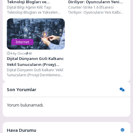
Teknoloji Blogları ve
Diriliyor: Oyuncuların Yeni
Dijital Bilgi Ağının Kilit Taşı:
Counter-Strike 1.6 Efsanesi
Yükselen Değeri
Kalbi CSyildizi.com
Teknoloji Blogları ve Yükselen
Diriliyor: Oyuncuların Yeni Kalbi
Değeri Dijital Bilgi Ağının Kilit
CSyildizi.com Dijital eğlence
Taşı:...
dünyasında zamanın ötesine
geçmeyi başaran...
İnternet
4 Ay Önce
40
Dijital Dünyanın Gizli Kalkanı:
Vekil Sunucuların (Proxy)
Dijital Dünyanın Gizli Kalkanı: Vekil
Derinlemesine İncelenmesi
Sunucuların (Proxy) Derinlemesine
ve Tarihsel Yolculuğu
İncelenmesi ve Tarihsel Yolculuğu
Dijital Dünyanın Gizli...
Son Yorumlar
Yorum bulunamadı.
Hava Durumu