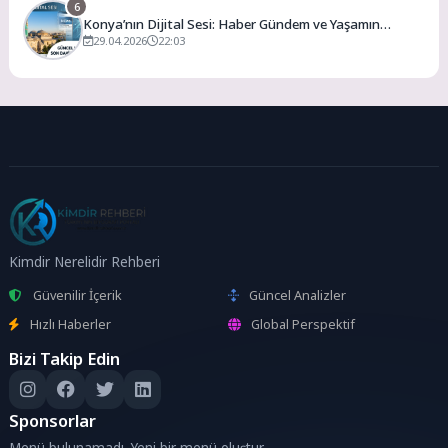
6
Konya’nın Dijital Sesi: Haber Gündem ve Yaşamın
Merkezi
29.04.2026
22:03
Kimdir Nerelidir Rehberi
Güvenilir İçerik
Güncel Analizler
Hızlı Haberler
Global Perspektif
Bizi Takip Edin
Sponsorlar