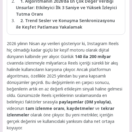
1. Algoritmanın 2026’da En Çok Değer Verdiği
Unsurlar: Etkileyici İlk 3 Saniye ve Yüksek İzleyici
Tutma Oranı
2. Trend Sesler ve Konuşma Senkronizasyonu
ile Keşfet Patlaması Yakalamak
2026 yılının Nisan ayı verileri gösteriyor ki, Instagram Reels
hiç olmadığı kadar güçlü bir keşif motoru olarak dijital
dünyanın kalbinde yer alıyor. Günlük
140 ila 200 milyar
civarında izlenmeyle milyarlarca Reels içeriği sürekli bir akış
halinde kullanıcıların karşısına çıkıyor. Ancak platformun
algoritması, özellikle 2025 yılından bu yana kapsamlı
dönüşümler geçirdi. Bu değişimlerin en çarpıcı sonucu,
beğenilerin artık en az değerli etkileşim sinyali haline gelmesi
oldu. Günümüzde Reels içeriklerinin sıralamasında en
belirleyici faktörler sırasıyla
paylaşımlar (DM yoluyla)
,
videonun
tam izlenme oranı
,
kaydetmeler
ve
tekrar
izlenmeler
olarak öne çıkıyor. Bu yeni metrikler, içeriğin
gerçek değerini ve kullanıcıdaki yankısını daha net ortaya
koyuyor.