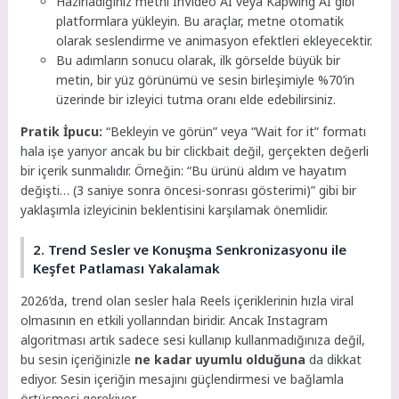
Hazırladığınız metni InVideo AI veya Kapwing AI gibi
platformlara yükleyin. Bu araçlar, metne otomatik
olarak seslendirme ve animasyon efektleri ekleyecektir.
Bu adımların sonucu olarak, ilk görselde büyük bir
metin, bir yüz görünümü ve sesin birleşimiyle %70’in
üzerinde bir izleyici tutma oranı elde edebilirsiniz.
Pratik İpucu:
“Bekleyin ve görün” veya “Wait for it” formatı
hala işe yarıyor ancak bu bir clickbait değil, gerçekten değerli
bir içerik sunmalıdır. Örneğin: “Bu ürünü aldım ve hayatım
değişti… (3 saniye sonra öncesi-sonrası gösterimi)” gibi bir
yaklaşımla izleyicinin beklentisini karşılamak önemlidir.
2. Trend Sesler ve Konuşma Senkronizasyonu ile
Keşfet Patlaması Yakalamak
2026’da, trend olan sesler hala Reels içeriklerinin hızla viral
olmasının en etkili yollarından biridir. Ancak Instagram
algoritması artık sadece sesi kullanıp kullanmadığınıza değil,
bu sesin içeriğinizle
ne kadar uyumlu olduğuna
da dikkat
ediyor. Sesin içeriğin mesajını güçlendirmesi ve bağlamla
örtüşmesi gerekiyor.