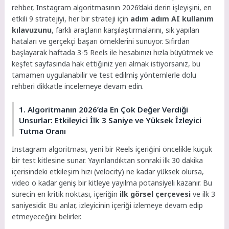
rehber, Instagram algoritmasının 2026’daki derin işleyişini, en
etkili 9 stratejiyi, her bir strateji için
adım adım AI kullanım
kılavuzunu
, farklı araçların karşılaştırmalarını, sık yapılan
hataları ve gerçekçi başarı örneklerini sunuyor. Sıfırdan
başlayarak haftada 3-5 Reels ile hesabınızı hızla büyütmek ve
keşfet sayfasında hak ettiğiniz yeri almak istiyorsanız, bu
tamamen uygulanabilir ve test edilmiş yöntemlerle dolu
rehberi dikkatle incelemeye devam edin.
1. Algoritmanın 2026’da En Çok Değer Verdiği
Unsurlar: Etkileyici İlk 3 Saniye ve Yüksek İzleyici
Tutma Oranı
Instagram algoritması, yeni bir Reels içeriğini öncelikle küçük
bir test kitlesine sunar. Yayınlandıktan sonraki ilk 30 dakika
içerisindeki etkileşim hızı (velocity) ne kadar yüksek olursa,
video o kadar geniş bir kitleye yayılma potansiyeli kazanır. Bu
sürecin en kritik noktası, içeriğin
ilk görsel çerçevesi
ve ilk 3
saniyesidir. Bu anlar, izleyicinin içeriği izlemeye devam edip
etmeyeceğini belirler.