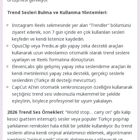
Trend Sesleri Bulma ve Kullanma Yöntemleri:
Instagram Reels sekmesinde yer alan “Trendler” bölümünü
ziyaret ederek, son 7 gün içinde en çok kullanılan sesleri
keşfedin ve kendi listenize kaydedin.
OpusClip veya Predis.ai gibi yapay zeka destekli araçları
kullanarak uzun videolarınızı otomatik olarak trend seslere
uyarlayın ve Reels formatına dönüştürün.
ElevenLabs gibi gelişmiş yapay zeka seslendirme araçları ile
kendi metinlerinizi yapay zeka destekli, gerçekçi seslerle
seslendirin (Türkçe dil desteği mevcuttur).
CapCut AI’nin otomatik senkronizasyon özelliğini kullanarak
seçtiğiniz trend sesi videonuzla mükemmel bir şekilde
eşleştirin, böylece profesyonel bir uyum yakalayın.
2026 Trend Ses Örnekleri:
“World stop… carry on” gibi kalıp
kesici (pattern interrupt) sesler veya popüler Türkçe pop/rap
şarkılarının remiksleri hala etkili bir şekilde kullanılıyor. Bu trend
seslerin altına kendi orijinal anlatımınızı eklemek, algoritmanın
içeriğinizi “orijinal içerik” olarak algılamasını sağlayacak ve