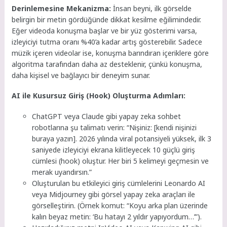
Derinlemesine Mekanizma:
İnsan beyni, ilk görselde
belirgin bir metin gördüğünde dikkat kesilme eğilimindedir.
Eğer videoda konuşma başlar ve bir yüz gösterimi varsa,
izleyiciyi tutma oranı %40’a kadar artış gösterebilir. Sadece
müzik içeren videolar ise, konuşma barındıran içeriklere göre
algoritma tarafından daha az desteklenir, çünkü konuşma,
daha kişisel ve bağlayıcı bir deneyim sunar.
AI ile Kusursuz Giriş (Hook) Oluşturma Adımları:
ChatGPT veya Claude gibi yapay zeka sohbet
robotlarına şu talimatı verin: “Nişiniz: [kendi nişinizi
buraya yazın]. 2026 yılında viral potansiyeli yüksek, ilk 3
saniyede izleyiciyi ekrana kilitleyecek 10 güçlü giriş
cümlesi (hook) oluştur. Her biri 5 kelimeyi geçmesin ve
merak uyandırsın.”
Oluşturulan bu etkileyici giriş cümlelerini Leonardo AI
veya Midjourney gibi görsel yapay zeka araçları ile
görselleştirin. (Örnek komut: “Koyu arka plan üzerinde
kalın beyaz metin: ‘Bu hatayı 2 yıldır yapıyordum…’”).