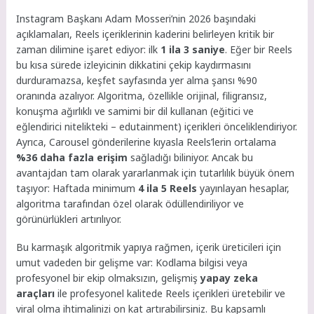
Instagram Başkanı Adam Mosseri’nin 2026 başındaki
açıklamaları, Reels içeriklerinin kaderini belirleyen kritik bir
zaman dilimine işaret ediyor: ilk
1 ila 3 saniye
. Eğer bir Reels
bu kısa sürede izleyicinin dikkatini çekip kaydırmasını
durduramazsa, keşfet sayfasında yer alma şansı %90
oranında azalıyor. Algoritma, özellikle orijinal, filigransız,
konuşma ağırlıklı ve samimi bir dil kullanan (eğitici ve
eğlendirici nitelikteki – edutainment) içerikleri önceliklendiriyor.
Ayrıca, Carousel gönderilerine kıyasla Reels’lerin ortalama
%36 daha fazla erişim
sağladığı biliniyor. Ancak bu
avantajdan tam olarak yararlanmak için tutarlılık büyük önem
taşıyor: Haftada minimum
4 ila 5 Reels
yayınlayan hesaplar,
algoritma tarafından özel olarak ödüllendiriliyor ve
görünürlükleri artırılıyor.
Bu karmaşık algoritmik yapıya rağmen, içerik üreticileri için
umut vadeden bir gelişme var: Kodlama bilgisi veya
profesyonel bir ekip olmaksızın, gelişmiş
yapay zeka
araçları
ile profesyonel kalitede Reels içerikleri üretebilir ve
viral olma ihtimalinizi on kat artırabilirsiniz. Bu kapsamlı