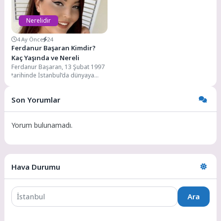
Nerelidir
4 Ay Önce
24
Ferdanur Başaran Kimdir?
Kaç Yaşında ve Nereli
Ferdanur Başaran, 13 Şubat 1997
tarihinde İstanbul’da dünyaya
geldi. Yüksek öğretim eğitimini
İstanbul Aral Üniversitesi’nde...
Son Yorumlar
Yorum bulunamadı.
Hava Durumu
Ara