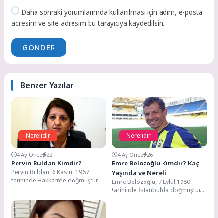
Daha sonraki yorumlarımda kullanılması için adım, e-posta
adresim ve site adresim bu tarayıcıya kaydedilsin.
GÖNDER
Benzer Yazılar
Nerelidir
Nerelidir
4 Ay Önce
22
4 Ay Önce
26
Pervin Buldan Kimdir?
Emre Belözoğlu Kimdir? Kaç
Pervin Buldan, 6 Kasım 1967
Yaşında ve Nereli
tarihinde Hakkari’de doğmuştur.
Emre Belözoğlu, 7 Eylül 1980
Annesinin adı Lütfiye, babasının
tarihinde İstanbul’da doğmuştur.
adı Halis’tir. Orta...
Futbola olan yeteneği ve sevgisi
üzerine 10...