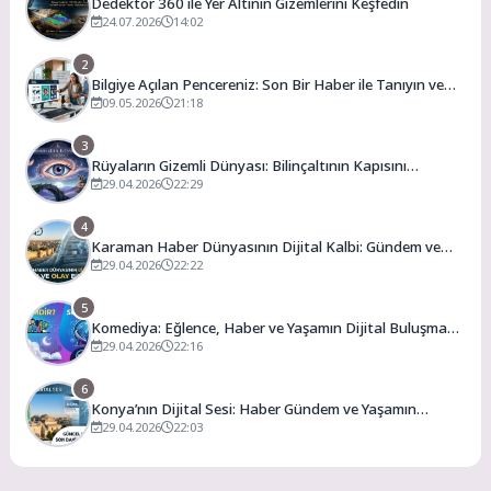
Dedektör 360 ile Yer Altının Gizemlerini Keşfedin
24.07.2026
14:02
2
Bilgiye Açılan Pencereniz: Son Bir Haber ile Tanıyın ve
Keşfedin
09.05.2026
21:18
3
Rüyaların Gizemli Dünyası: Bilinçaltının Kapısını
Aralamak
29.04.2026
22:29
4
Karaman Haber Dünyasının Dijital Kalbi: Gündem ve
Olay
29.04.2026
22:22
5
Komediya: Eğlence, Haber ve Yaşamın Dijital Buluşma
Noktası
29.04.2026
22:16
6
Konya’nın Dijital Sesi: Haber Gündem ve Yaşamın
Merkezi
29.04.2026
22:03