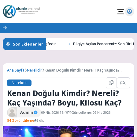
Son Eklenenler
Altının Gizemlerini Keşfedin
Bilgiye Açılan Pencereniz: Son Bir Haber i
Ana Sayfa
Nerelidir
Kenan Doğulu Kimdir? Nereli? Kaç Yaşında?
Boyu, Kilosu Kaç?
Nerelidir
0
Kenan Doğulu Kimdir? Nereli?
Kaç Yaşında? Boyu, Kilosu Kaç?
Admin
09 Nis 2026 16:49
Güncelleme: 09 Nis 2026
84 Görüntüleme
3 dk.