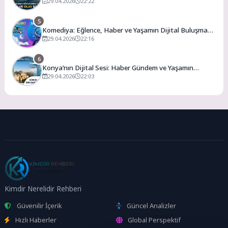
Olay
29.04.2026
22:22
5
Komediya: Eğlence, Haber ve Yaşamın Dijital Buluşma
Noktası
29.04.2026
22:16
6
Konya’nın Dijital Sesi: Haber Gündem ve Yaşamın
Merkezi
29.04.2026
22:03
Kimdir Nerelidir Rehberi
Güvenilir İçerik
Güncel Analizler
Hızlı Haberler
Global Perspektif