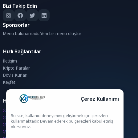
Bizi Takip Edin
Sponsorlar
Menü bulunamadı. Yeni bir menü oluştur.
Hızlı Bağlantılar
İletişim
Kripto Paralar
Döviz Kurları
Keşfet
Çerez Kullanımı
Hesaplamalar
Kripto Para Hesaplama
Bu site, kullanıcı deneyimini geliştirmek için çerezleri
Döviz Hesaplama
kullanmaktadır. Devam ederek bu çerezleri kabul etmiş
KDV Hesaplama
olursunuz.
İndirim Hesaplama