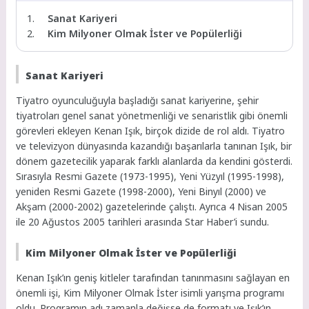
Sanat Kariyeri
Kim Milyoner Olmak İster ve Popülerliği
Sanat Kariyeri
Tiyatro oyunculuğuyla başladığı sanat kariyerine, şehir
tiyatroları genel sanat yönetmenliği ve senaristlik gibi önemli
görevleri ekleyen Kenan Işık, birçok dizide de rol aldı. Tiyatro
ve televizyon dünyasında kazandığı başarılarla tanınan Işık, bir
dönem gazetecilik yaparak farklı alanlarda da kendini gösterdi.
Sırasıyla Resmi Gazete (1973-1995), Yeni Yüzyıl (1995-1998),
yeniden Resmi Gazete (1998-2000), Yeni Binyıl (2000) ve
Akşam (2000-2002) gazetelerinde çalıştı. Ayrıca 4 Nisan 2005
ile 20 Ağustos 2005 tarihleri arasında Star Haber’i sundu.
Kim Milyoner Olmak İster ve Popülerliği
Kenan Işık’ın geniş kitleler tarafından tanınmasını sağlayan en
önemli işi, Kim Milyoner Olmak İster isimli yarışma programı
oldu. Programın adı zamanla değişse de formatı ve Işık’ın