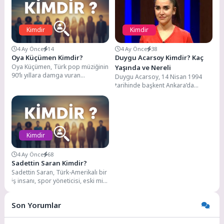
Kimdir
Kimdir
4 Ay Önce
14
4 Ay Önce
38
Oya Küçümen Kimdir?
Duygu Acarsoy Kimdir? Kaç
Oya Küçümen, Türk pop müziğinin
Yaşında ve Nereli
90’lı yıllara damga vuran
Duygu Acarsoy, 14 Nisan 1994
unutulmaz ikilisi Oya-Bora’nın
tarihinde başkent Ankara’da
kadın üyesi olarak...
dünyaya gelmiştir. Kökeni
Muğla’ya dayanmaktadır. Yüksek
öğretim...
Kimdir
4 Ay Önce
68
Sadettin Saran Kimdir?
Sadettin Saran, Türk-Amerikalı bir
iş insanı, spor yöneticisi, eski milli
yüzücü ve medya patronu olarak...
Son Yorumlar