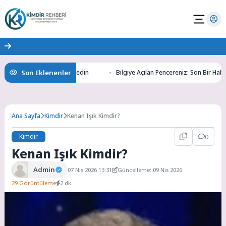
Son Eklenenler
tının Gizemlerini Keşfedin
Bilgiye Açılan Pencereniz: Son Bir Haber ile 
Ana Sayfa
Kimdir
Kenan Işık Kimdir?
Kimdir
0
Kenan Işık Kimdir?
Admin
07 Nis 2026 13:31
Güncelleme: 09 Nis 2026
29 Görüntüleme
2 dk.