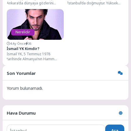
Ankara’da dünyaya gözlerini
İstanbul’da doğmuştur. Yüksek
açmıştır. Yüksek öğretim eğitimini
öğretim eğitimini Anadolu
Eskişehir Anadolu
Üniversitesi İktisadi ve İdari
Üniversitesi’nde...
Bilimler...
Nerelidir
4 Ay Önce
36
İsmail YK Kimdir?
İsmail YK, 5 Temmuz 1978
tarihinde Almanya’nın Hamm
kentinde dünyaya gelmiştir. Asıl
adı İsmail Yurtseven’dir....
Son Yorumlar
Yorum bulunamadı.
Hava Durumu
Ara