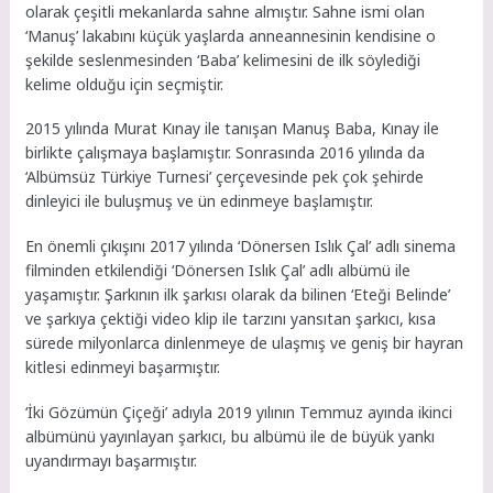
olarak çeşitli mekanlarda sahne almıştır. Sahne ismi olan
‘Manuş’ lakabını küçük yaşlarda anneannesinin kendisine o
şekilde seslenmesinden ‘Baba’ kelimesini de ilk söylediği
kelime olduğu için seçmiştir.
2015 yılında Murat Kınay ile tanışan Manuş Baba, Kınay ile
birlikte çalışmaya başlamıştır. Sonrasında 2016 yılında da
‘Albümsüz Türkiye Turnesi’ çerçevesinde pek çok şehirde
dinleyici ile buluşmuş ve ün edinmeye başlamıştır.
En önemli çıkışını 2017 yılında ‘Dönersen Islık Çal’ adlı sinema
filminden etkilendiği ‘Dönersen Islık Çal’ adlı albümü ile
yaşamıştır. Şarkının ilk şarkısı olarak da bilinen ‘Eteği Belinde’
ve şarkıya çektiği video klip ile tarzını yansıtan şarkıcı, kısa
sürede milyonlarca dinlenmeye de ulaşmış ve geniş bir hayran
kitlesi edinmeyi başarmıştır.
‘İki Gözümün Çiçeği’ adıyla 2019 yılının Temmuz ayında ikinci
albümünü yayınlayan şarkıcı, bu albümü ile de büyük yankı
uyandırmayı başarmıştır.