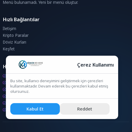
Menü bulunamadı. Yeni bir menü oluştur.
Hızlı Bağlantılar
İletişim
Kripto Paralar
Döviz Kurları
Keşfet
Çerez Kullanımı
Hesaplamalar
Kripto Para Hesaplama
Bu site, kullanıcı deneyimini geliştirmek için çerezleri
Döviz Hesaplama
kullanmaktadır. Devam ederek bu çerezleri kabul etmiş
KDV Hesaplama
olursunuz.
İndirim Hesaplama
Zam Hesaplama
Kabul Et
Reddet
Bileşik Hesaplama