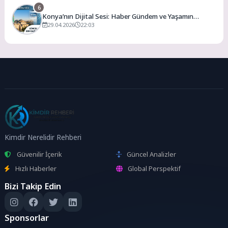
6
Konya’nın Dijital Sesi: Haber Gündem ve Yaşamın
Merkezi
29.04.2026
22:03
Kimdir Nerelidir Rehberi
Güvenilir İçerik
Güncel Analizler
Hızlı Haberler
Global Perspektif
Bizi Takip Edin
Sponsorlar