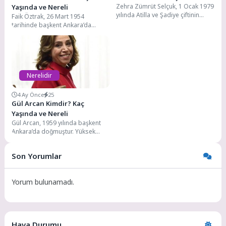
Zehra Zümrüt Selçuk, 1 Ocak 1979
Yaşında ve Nereli
yılında Atilla ve Şadiye çiftinin
Faik Öztrak, 26 Mart 1954
çocukları olarak Ordu’da
tarihinde başkent Ankara’da
dünyaya...
dünyaya gelmiştir. Eski İçişleri
Bakanı Mustafa Faik...
Nerelidir
4 Ay Önce
25
Gül Arcan Kimdir? Kaç
Yaşında ve Nereli
Gül Arcan, 1959 yılında başkent
Ankara’da doğmuştur. Yüksek
öğretim eğitimini Ankara
Üniversitesi Devlet
Son Yorumlar
Konservatuvarı Tiyatro...
Yorum bulunamadı.
Hava Durumu