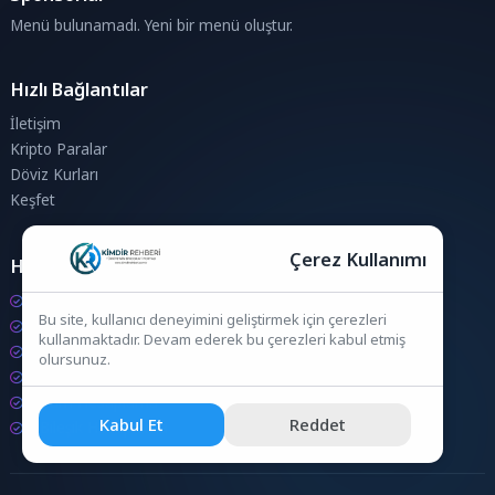
Menü bulunamadı. Yeni bir menü oluştur.
Hızlı Bağlantılar
İletişim
Kripto Paralar
Döviz Kurları
Keşfet
Çerez Kullanımı
Hesaplamalar
Kripto Para Hesaplama
Bu site, kullanıcı deneyimini geliştirmek için çerezleri
Döviz Hesaplama
kullanmaktadır. Devam ederek bu çerezleri kabul etmiş
KDV Hesaplama
olursunuz.
İndirim Hesaplama
Zam Hesaplama
Kabul Et
Reddet
Bileşik Hesaplama