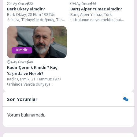
4 Ay Önce
22
4 Ay Önce
56
Berk Oktay Kimdir?
Barış Alper Yılmaz Kimdir?
Berk Oktay, 28 Ekim 1982’de
Barış Alper Yılmaz, Türk
Ankara, Türkiye’de doğmuş, Türk
futbolunun en yetenekli kanat
televizyonlarının sevilen
oyuncularından biri olarak
oyuncularından biri. Hem
tanınıyor. 23 Mayıs 2000...
modelliği...
Kimdir
4 Ay Önce
40
Kadir Çermik Kimdir? Kaç
Yaşında ve Nereli?
Kadir Çermik, 21 Temmuz 1977
tarihinde Van’da dünyaya
gelmiştir. Yüksek öğretim eğitimini
Eskişehir Anadolu Üniversitesi...
Son Yorumlar
Yorum bulunamadı.