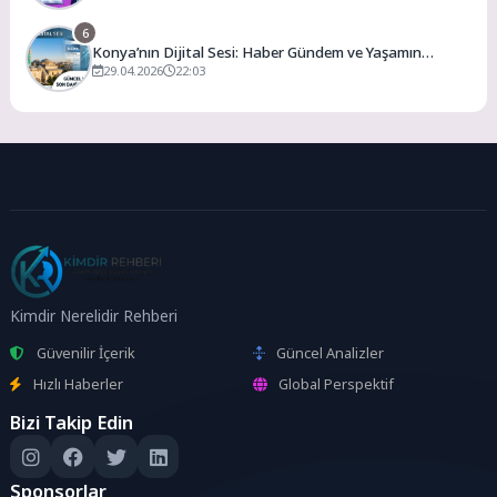
6
Konya’nın Dijital Sesi: Haber Gündem ve Yaşamın
Merkezi
29.04.2026
22:03
Kimdir Nerelidir Rehberi
Güvenilir İçerik
Güncel Analizler
Hızlı Haberler
Global Perspektif
Bizi Takip Edin
Sponsorlar