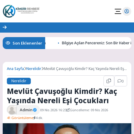
Son Eklenenler
 Gizemlerini Keşfedin
Bilgiye Açılan Pencereniz: Son Bir Haber ile Tanıy
Ana Sayfa
Nerelidir
Mevlüt Çavuşoğlu Kimdir? Kaç Yaşında Nereli Eşi
Çocukları
Nerelidir
0
Mevlüt Çavuşoğlu Kimdir? Kaç
Yaşında Nereli Eşi Çocukları
Admin
09 Nis 2026 16:23
Güncelleme: 09 Nis 2026
41 Görüntüleme
4 dk.