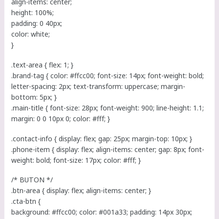
align-items: center;
height: 100%;
padding: 0 40px;
color: white;
}
.text-area { flex: 1; }
.brand-tag { color: #ffcc00; font-size: 14px; font-weight: bold;
letter-spacing: 2px; text-transform: uppercase; margin-
bottom: 5px; }
.main-title { font-size: 28px; font-weight: 900; line-height: 1.1;
margin: 0 0 10px 0; color: #fff; }
.contact-info { display: flex; gap: 25px; margin-top: 10px; }
.phone-item { display: flex; align-items: center; gap: 8px; font-
weight: bold; font-size: 17px; color: #fff; }
/* BUTON */
.btn-area { display: flex; align-items: center; }
.cta-btn {
background: #ffcc00; color: #001a33; padding: 14px 30px;