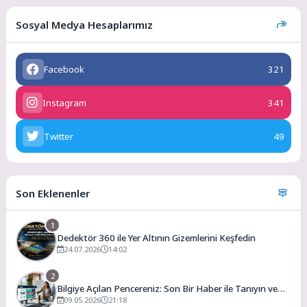
Sosyal Medya Hesaplarımız
Facebook
321
Instagram
341
Twitter
49
Son Eklenenler
1
Dedektör 360 ile Yer Altının Gizemlerini Keşfedin
24.07.2026
14:02
2
Bilgiye Açılan Pencereniz: Son Bir Haber ile Tanıyın ve
Keşfedin
09.05.2026
21:18