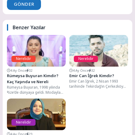
GÖNDER
Benzer Yazılar
Nerelidir
Nerelidir
4 Ay Önce
32
4 Ay Önce
32
Rümeysa Buyuran Kimdir?
Emir Can İğrek Kimdir?
Emir Can İğrek, 2 Nisan 1993
Kaç Yaşında ve Nereli
tarihinde Tekirdağ’ın Çerkezköy
Rümeysa Buyuran, 1998 yılında
ilçesinde dünyaya gelmiştir. Küçük
Rize’de dünyaya geldi. Modayla
sahne grupları...
yakından ilgilendiği için TV 8
ekranlarında yayınlanmakta...
Nerelidir
4 Ay Önce
23