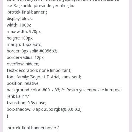
ise Başkanlık görevinde yer almıştır.
.protek-final-banner {
display: block;
width: 100%;
max-width: 970px;
height: 180px;
margin: 15px auto;
border: 3px solid #0056b3;
border-radius: 12px;
overflow: hidden;
text-decoration: none !important;
font-family: ‘Segoe UI’, Arial, sans-serif;
position: relative;
background-color: #001a33; /* Resim yüklenmezse kurumsal
renk kalır */
transition: 0.3s ease;
box-shadow: 0 8px 25px rgba(0,0,0,0.2);
}
.protek-final-banner:hover {