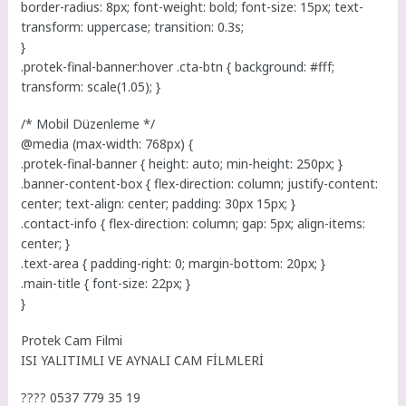
border-radius: 8px; font-weight: bold; font-size: 15px; text-
transform: uppercase; transition: 0.3s;
}
.protek-final-banner:hover .cta-btn { background: #fff;
transform: scale(1.05); }
/* Mobil Düzenleme */
@media (max-width: 768px) {
.protek-final-banner { height: auto; min-height: 250px; }
.banner-content-box { flex-direction: column; justify-content:
center; text-align: center; padding: 30px 15px; }
.contact-info { flex-direction: column; gap: 5px; align-items:
center; }
.text-area { padding-right: 0; margin-bottom: 20px; }
.main-title { font-size: 22px; }
}
Protek Cam Filmi
ISI YALITIMLI VE AYNALI CAM FİLMLERİ
???? 0537 779 35 19