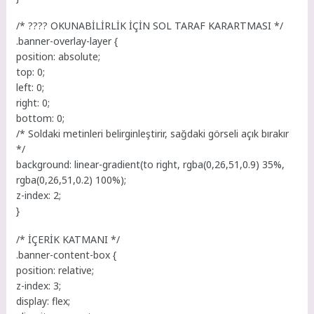
/* ???? OKUNABİLİRLİK İÇİN SOL TARAF KARARTMASI */
.banner-overlay-layer {
position: absolute;
top: 0;
left: 0;
right: 0;
bottom: 0;
/* Soldaki metinleri belirginleştirir, sağdaki görseli açık bırakır
*/
background: linear-gradient(to right, rgba(0,26,51,0.9) 35%,
rgba(0,26,51,0.2) 100%);
z-index: 2;
}
/* İÇERİK KATMANI */
.banner-content-box {
position: relative;
z-index: 3;
display: flex;