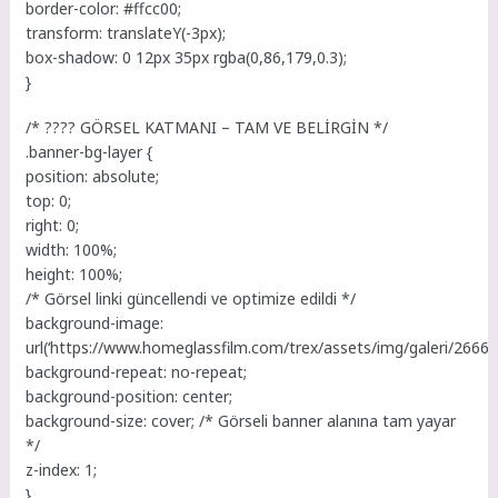
border-color: #ffcc00;
transform: translateY(-3px);
box-shadow: 0 12px 35px rgba(0,86,179,0.3);
}
/* ????️ GÖRSEL KATMANI – TAM VE BELİRGİN */
.banner-bg-layer {
position: absolute;
top: 0;
right: 0;
width: 100%;
height: 100%;
/* Görsel linki güncellendi ve optimize edildi */
background-image:
url(‘https://www.homeglassfilm.com/trex/assets/img/galeri/26666
background-repeat: no-repeat;
background-position: center;
background-size: cover; /* Görseli banner alanına tam yayar
*/
z-index: 1;
}